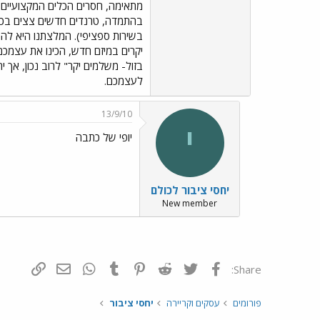
מתאימה, חסרים הכלים המקצועיים 
בהתמדה, טרנדים חדשים צצים בכל 
בשירות ספציפי). המלצתנו היא לה
יקרים במיזם חדש, הכינו את עצמכם
לעצמכם.
13/9/10
י
יופי של כתבה
יחסי ציבור לכולם
New member
פייסבוק
Twitter
Reddit
Pinterest
Tumblr
WhatsApp
דואר אלקטרונ
הוסף קי
Share:
פורומים
עסקים וקריירה
יחסי ציבור