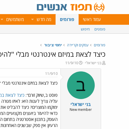
עמוד ראשי
פורומים
מה חדש
משתמשים
פוסטים
חיפוש
פורומים
עסקים וקריירה
יחסי ציבור
כיצד לצאת במיזם אינטרנטי מבלי "להי
פ
פ
בני ישראלי
11/9/10
ו
ו
ת
ר
11/9/10
ח
ס
ב
כיצד לצאת במיזם אינטרנטי מבלי 
ה
ם
נ
ב
ו
ת
פוסט ב,שיווק זורם":
כיצד לצאת במי
ש
א
עליה צריך לענות היא: לאיזו מטר
בני ישראלי
א
ר
ימוקמו המוצרים? כיצד להבליט את 
י
New member
כדאי להיעזר ביועצים מקצועיים המב
ך
הרעיון: אין ספק שבשנים האחרונו