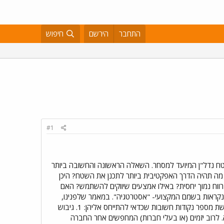
התחבר
הירשם
חיפוש
#1
טח נדל"ן המיועד למסחר. השאלה הראשונה והחשובה ביותר
 מה תהיה הדרך האפקטיבית ביותר לתכנן את השטח? היכן
רווח נמוך יחסית? באילו אמצעים שיווקים להשתמש? האם
ן) נקראות בשמם המקצועי- "אסטרטגיה". במאמר שלפנינו,
העוסק בתכנון אסטרטגיה בתחום האינטרנט (Internet planning), ננסה לעזור ליזמים חדשים בתחום על ידי הדגשת מספר נקודות חשובות שכדאי להתייחס אליהן: 1. גיבוש
 לרוב יזמים (או בעלי חברות) המחפשים אחר החברה