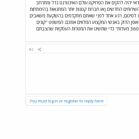
אי יהיה להקים את הפרויקט.עולם האינטרנט גדל ומתרחב
שירותים החדשים (או חברות קטנות יותר המתגאות בהימתחות
יו: לסיכום, רגע אחד לפני שאתם מתקדמים בהשקעת משאבים
אופן הדוק באנשי המקצוע המלווים אתכם. המשפט "קונים
בזול- משלמים יקר" לרוב נכון, אך יחד עם זאת דאגו לעבוד עם חברת אינטרנט מקצועית, שתעניק לכם פתרון של "360 מעלות" כדי שתשיגו את המטרות העסקיות שהצבתם
#2
You must log in or register to reply here.