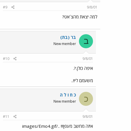
#9
9/8/01
למה יצאת מהצ´אט?
בר (בת)
ב
New member
#10
9/8/01
איפה כולן.?.
משעמם לי!!..
כ ח ו ל ה
כ
New member
#11
9/8/01
איזה מחשב מעפן!!! ../images/Emo4.gif