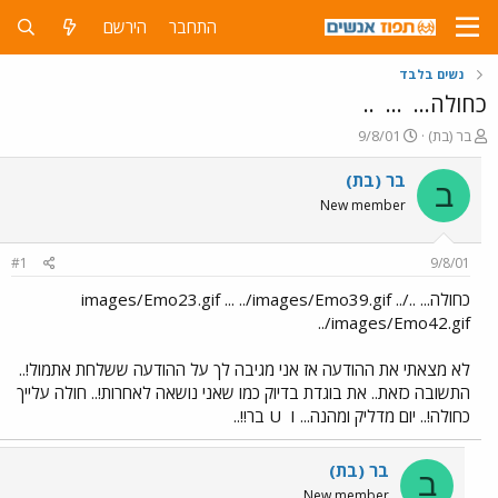
התחבר
הירשם
נשים בלבד
כחולה...
...
..
פ
פ
בר (בת)
9/8/01
ו
ו
ת
ר
בר (בת)
ב
ח
ס
New member
ה
ם
נ
ב
ו
ת
#1
9/8/01
ש
א
א
ר
כחולה... ../images/Emo23.gif ... ../images/Emo39.gif ..
י
../images/Emo42.gif
ך
לא מצאתי את ההודעה אז אני מגיבה לך על ההודעה ששלחת אתמול!..
התשובה כזאת.. את בוגדת בדיוק כמו שאני נושאה לאחרות!.. חולה עלייך
כחולה!.. יום מדליק ומהנה... U
I בר!!..
בר (בת)
ב
New member