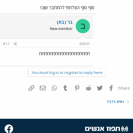
סוף סוף הצלחתי להתחבר שוב!
בר (בת)
ב
New member
#12
9/8/01
חחחחחחחחחחחחחחחחחחח
You must log in or register to reply here.
פייסבוק
Twitter
Reddit
Pinterest
Tumblr
WhatsApp
דואר אלקטרוני
הוסף קישור
Share:
נשים בלבד