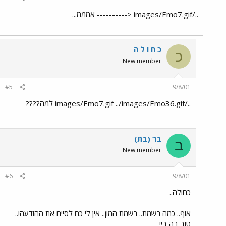
../images/Emo7.gif <---------- אמממ...
כ ח ו ל ה
כ
New member
#5
9/8/01
../images/Emo7.gif ../images/Emo36.gif למה????
בר (בת)
ב
New member
#6
9/8/01
כחולה..
אוף.. כמה רשמת.. רשמת המון.. אין לי כח לסיים את ההודעה!..
טוב בה ביי