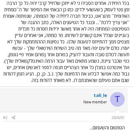
בכל היחידה. אחרים הסבירו כי לא ייתכן שלחייל קרבי יהיה כל כך הרבה
זמן פנוי לעסוק בשעשועי ילדים. כמו כן הבאתי את הסיפור של ה``כומתית
האדומית`` מהצ`אט, כביכול חברה ליחידה של הכומתה, שנפתסה אומרת
``אני צריך ללכת``... וכנגד כל הטיעונים האלה, כתב ההגנה של
הפסיכופט המתחזה היה לא אחר מאשר ירידות חסרות כל תכלית
בעניינים שכלל אינם קשורים לשירותו. מר כומתה, אני ואחרים עדיין
מצפים ממך להתייחס לטענות שלנו.. כל נסיונות הההתחמקות שלך לא
יעזרו. כולם יודעים יפה מאד מה טיב השירות הוירטואלי שלך - עכשיו
תעשה לכולם טובה ותעבור להציק בפורום אחר (פורום אמיר פיי גוטמן,
כפי שכבר ציינת, נשמע מתאים מאד עבור הרמה האינטלקטואלית שלך).
ועל אינטרנט במגלן כל אחר הצהריים תנסה לספר לאנשים אחרים, יש
גבול כמה אפשר לבלוע את הדמיונות שלך. נ.ב. כן, כן.. הגיע הזמן להודות
שגם אתם טעיתם שהאמנתם לו.. לא מאוחר להודות בזה.
tali_le
T
New member
#2
28/6/01
הטמטום והשעמום...