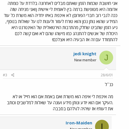
אני חושבת שכמות הזמן שאתם מבלים לאחרונה בלרדת על כומתה
אדומה היא מטופשת ברמה בין-לאומית לי אישית (ואני מניחה שזה
ככה לגבי רוב חברי הפורום) לא איכפת באיזו יחדיה הוא משרת כל עוד
המידע שהוא נותן נכון והוא טורח לעזור ולענות לנו על שאלות בנוסף,
גיע הזמן שתבינו שחלק מהתרבות הוירטואלית של האינטרנט היא
היכולת של אנשים להתנהג כמו מישהו שהם לא ואם קשה לכם
להתמודד עם זה אז הבעיה היא אצלכם!
jedi knight
J
New member
#3
28/6/01
כנ``ל
מה איכפת לי איפה הוא משרת ואם באמת אם הוא חייל או לא
.העיקר אם הוא יודע ונותן מידע ועונה על שאלות למלשבים וכותב
את דעותיו אז שיהיה לו\להם בסבבה
Iron-Maiden
I