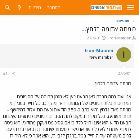
התחבר
הירשם
מתגייסים
כומתה אדומה בלחץ...
פ
פ
27/6/01
Iron-Maiden
ו
ו
ת
ר
Iron-Maiden
I
ח
ס
New member
ה
ם
נ
ב
ו
ת
#1
27/6/01
ש
א
א
ר
כומתה אדומה בלחץ...
י
ך
אני ועוד כמה חברה כאן הבענו כאן לא מזמן תהיהה על הסיפורים
המוזרים והבלתי הגיוניים של הכומתה האדומה - כביכול חייל במגלן. מר
כומתה מאד נלחץ (הוא כתב כ-350 הודעות וכעת הרז עלול להיחשף -
תרתי משמע), בכל מקרה במקום לתת הסברים הגיוניים לנימוקים שאנחנו
הבאנו מדוע הוא איננו חייל כלל כי אם פסיכופט ושקרן פתולוגי, הוא ניסה
לתקוף אותנו ללא כל קשר או פשר לטענות שיחסנו נגדו. אני בררתי עם
קרוב משפחה שהיה חייל בכיר במגלן לגבי רז, והוא אמר כי לא היה רז