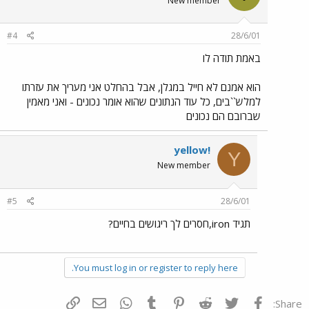
New member
#4
28/6/01
באמת תודה לו
הוא אמנם לא חייל במגלן, אבל בהחלט אני מעריך את עזרתו
למלש``בים, כל עוד הנתונים שהוא אומר נכונים - ואני מאמין
שברובם הם נכונים
yellow!
Y
New member
#5
28/6/01
תגיד iron,חסרים לך ריגושים בחיים?
You must log in or register to reply here.
פייסבוק
Twitter
Reddit
Pinterest
Tumblr
WhatsApp
דואר אלקטרוני
הוסף קישור
Share: