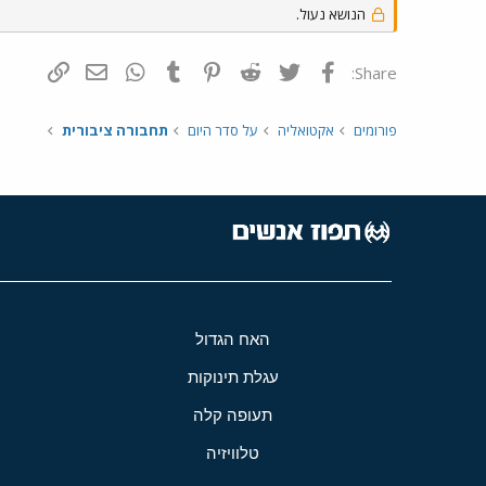
הנושא נעול.
פייסבוק
Twitter
Reddit
Pinterest
Tumblr
WhatsApp
דואר אלקטרונ
הוסף קי
Share:
פורומים
אקטואליה
על סדר היום
תחבורה ציבורית
האח הגדול
עגלת תינוקות
תעופה קלה
טלוויזיה