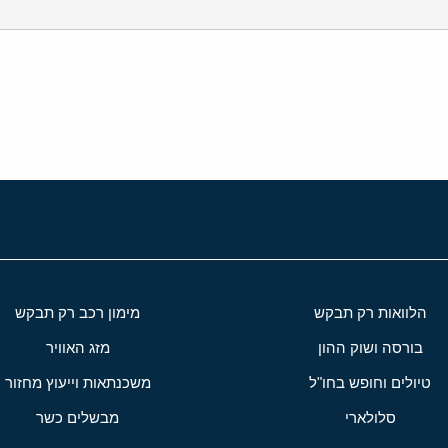
י
שור
הלוואות רק תבקש
מימון רכב רק תבקש
בורסה ושוק ההון
מזג האוויר
טיולים וחופש בחו"ל
משכנתאות וייעוץ מחזור
סלולארי
מבשלים כשר