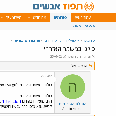
עמוד ראשי
פורומים
מה חדש
משתמשים
פוסטים
חיפוש
פורומים
אקטואליה
על סדר היום
תחבורה ציבורית
כולנו במשמר האזרחי
פ
פ
הנהלת הפורומים
25/6/02
ו
ו
ת
הנושא נעול.
ר
ח
ס
ה
ם
25/6/02
נ
ב
ה
ו
ת
כולנו במשמר האזרחי ../images/Emo45.gif ../images/Emo73.gif ../images/Emo104.gif ../images/Emo150.gif ../images/Emo150.gif ../images/Emo150.gif
ש
א
א
ר
כולנו במשמר האזרחי
י
היום מתארח בפורום
משמר אזרחי
ך
הנהלת הפורומים
לכיש. אנא כנסו כבר עכשיו והשאירו 
Administrator