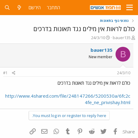
התחבר
הירשם
נפגעי גוף בתאונות
כולם לראות אין מילים נגד תאונות בדרכים
פ
פ
24/3/10
bauer135
ו
ו
ת
ר
bauer135
B
ח
ס
New member
ה
ם
נ
ב
ו
ת
#1
24/3/10
ש
א
א
ר
כולם לראות אין מילים נגד תאונות בדרכים
י
ך
http://www.4shared.com/file/248147266/5200530a/6fc2c
4fe_ne_privishay.html
You must log in or register to reply here.
פייסבוק
Twitter
Reddit
Pinterest
Tumblr
WhatsApp
דואר אלקטרוני
הוסף קישור
Share: