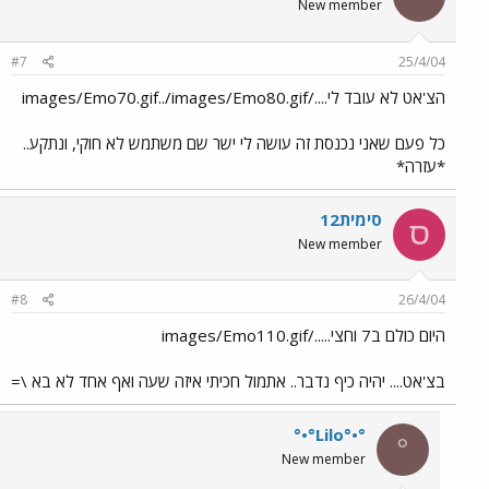
New member
#7
25/4/04
הצ'אט לא עובד לי..../images/Emo70.gif../images/Emo80.gif
כל פעם שאני נכנסת זה עושה לי ישר שם משתמש לא חוקי, ונתקע..
*עזרה*
סימית12
ס
New member
#8
26/4/04
היום כולם ב7 וחצי...../images/Emo110.gif
בצ'אט.... יהיה כיף נדבר.. אתמול חכיתי איזה שעה ואף אחד לא בא \=
°•°Lilo°•°
°
New member