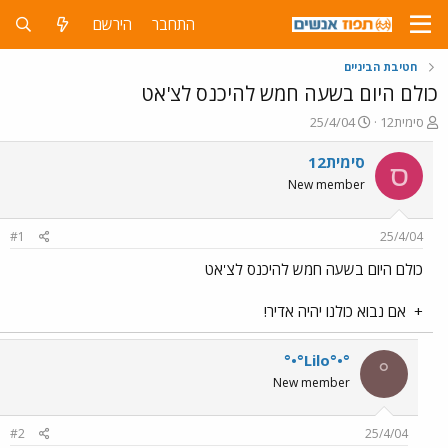
התחבר
הירשם
חטיבת הביניים
כולם היום בשעה חמש להיכנס לצ'אט
פ
פ
סימית12
25/4/04
ו
ו
ת
ר
סימית12
ס
ח
ס
New member
ה
ם
נ
ב
ו
ת
#1
25/4/04
ש
א
א
ר
כולם היום בשעה חמש להיכנס לצ'אט
י
ך
+
אם נבוא כולנו יהיה אדיר!
°•°Lilo°•°
°
New member
#2
25/4/04