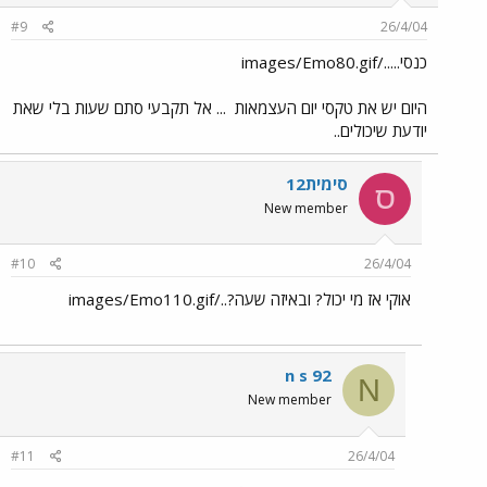
#9
26/4/04
כנסי...../images/Emo80.gif
היום יש את טקסי יום העצמאות
... אל תקבעי סתם שעות בלי שאת
יודעת שיכולים..
סימית12
ס
New member
#10
26/4/04
אוקי אז מי יכול? ובאיזה שעה?../images/Emo110.gif
n s 92
N
New member
#11
26/4/04