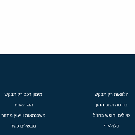
י
שור
הלוואות רק תבקש
מימון רכב רק תבקש
בורסה ושוק ההון
מזג האוויר
טיולים וחופש בחו"ל
משכנתאות וייעוץ מחזור
סלולארי
מבשלים כשר