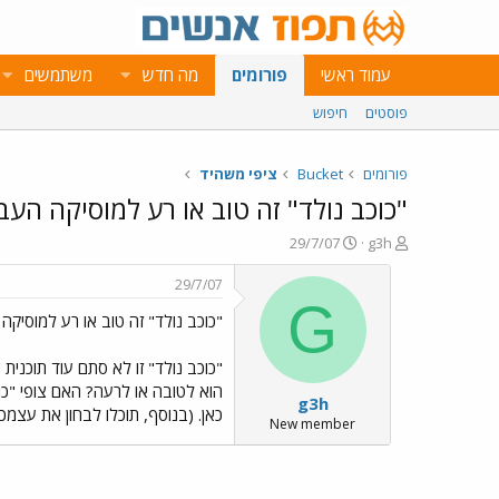
עמוד ראשי
פורומים
מה חדש
משתמשים
פוסטים
חיפוש
פורומים
Bucket
ציפי משהיד
"כוכב נולד" זה טוב או רע למוסיקה העב
פ
פ
29/7/07
g3h
ו
ו
ת
ר
29/7/07
ח
ס
G
"כוכב נולד" זה טוב או רע למוסיקה
ה
ם
נ
ב
ו
ת
"כוכב נולד" זו לא סתם עוד תוכני
ש
א
הוא לטובה או לרעה? האם צופי "כו
g3h
א
ר
כאן. (בנוסף, תוכלו לבחון את עצמ
י
New member
ך