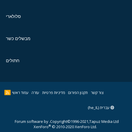
סלולארי
מבשלים כשר
חתולים
צור קשר
תקנון הפורום
מדיניות פרטיות
עזרה
עמוד ראשי
עברית (he_IL)
Forum software by
Copyright©1996-2021,Tapuz Media Ltd.
®
XenForo
© 2010-2020 XenForo Ltd.