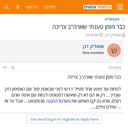
התחבר
הירשם
אקטואליה
כבר מזמן טענתי שארה"ב צריכה
פ
פ
שמוליק דגן
25/4/04
ו
ו
ת
ר
שמוליק דגן
ש
ח
ס
New member
ה
ם
נ
ב
ו
ת
#1
25/4/04
ש
א
א
ר
כבר מזמן טענתי שארה"ב צריכה
י
ך
לפחות עוד פיגוע אחד סטייל 9/11 לפני שבאמת יפול שם האסימון היכן
שצריך..... רק אז הם לא רק שיאשרו למטוסינו לנחות שם איפה שהם
רוצים, אלא גם יקנו מאיתנו את
מערכת ההגנה
שהימצאנו..... אבל עד אז
-- עויילם גויילם......
You must log in or register to reply here.