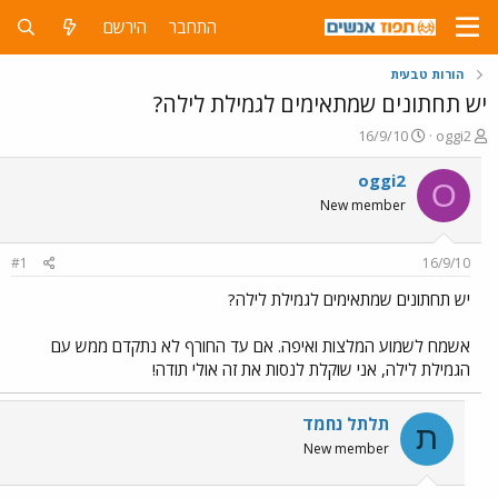
התחבר
הירשם
הורות טבעית
יש תחתונים שמתאימים לגמילת לילה?
פ
פ
16/9/10
oggi2
ו
ו
ת
ר
oggi2
O
ח
ס
New member
ה
ם
נ
ב
ו
ת
#1
16/9/10
ש
א
א
ר
יש תחתונים שמתאימים לגמילת לילה?
י
ך
אשמח לשמוע המלצות ואיפה. אם עד החורף לא נתקדם ממש עם
הגמילת לילה, אני שוקלת לנסות את זה אולי תודה!
תלתל נחמד
ת
New member