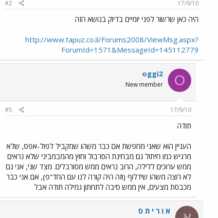
#2
17/9/10
היה כאן שרשור לפני יומיים בדיוק בנושא הזה
http://www.tapuz.co.il/Forums2008/ViewMsg.aspx?
ForumId=1571&MessageId=145112779
oggi2
O
New member
#5
17/9/10
תודה
העניין הוא שאני מחפשת אם כבר משהו שמקביל לפול-אפס, שלא
מרגיש כמו חיתול גם מבחינת הסרבול וחוץ מהמבמביני שלא נראים
ממש ערוכים ללילה, הרוב נראים ממש מסורבלים. מצד שני, אני גם
לא רוצה משהו שידלוף (וזה היה קורה לנו עם החד"פ), אם אני כבר
מכבסת מצעים, אין ממש סיבה לתחתון גמילה תודה אבל
א ו ר י ת ס
א