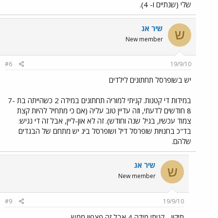
שלי (שנתיים ו- 4).
שיר אג
ש
New member
#6
19/9/10
יש בשופרסל תחתונים לילדים
במידות די קטנות. קניתי למוריה תחתונים במידה 2 כשהייתה בת 7-
8 חודשים לדעתי, וזה עדיין טוב עליה (אם כי מתחיל להיות קצת
צמוד עכשיו, בגיל שנה וחודש). זה לא און-ליין, אבל זה די נגיש:
בד"כ בחנויות שופרסל דיל ושופרסל ביג יש מתחם של הבגדים
שלהם.
שיר אג
ש
New member
#9
19/9/10
תיקון - קניתי מידה 4 אבל זה פצפון ממש...