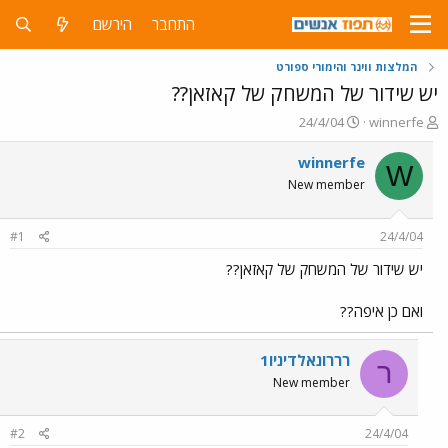
התחבר
הירשם
המלצות ווינר והימורי ספורט
יש שידור של המשחק של קאזאן??
פ
פ
24/4/04
winnerfe
ו
ו
ת
ר
winnerfe
W
ח
ס
New member
ה
ם
נ
ב
ו
ת
#1
24/4/04
ש
א
א
ר
יש שידור של המשחק של קאזאן??
י
ך
ואם כן איפה??
רררונאלדיניו1
ר
New member
#2
24/4/04