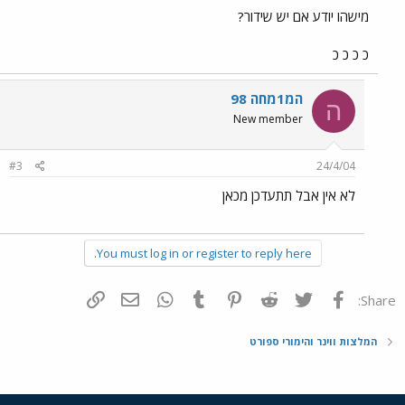
מישהו יודע אם יש שידור?
כ כ כ כ
המ1מחה 98
ה
New member
#3
24/4/04
לא אין אבל תתעדכן מכאן
You must log in or register to reply here.
פייסבוק
Twitter
Reddit
Pinterest
Tumblr
WhatsApp
דואר אלקטרוני
הוסף קישור
Share:
המלצות ווינר והימורי ספורט