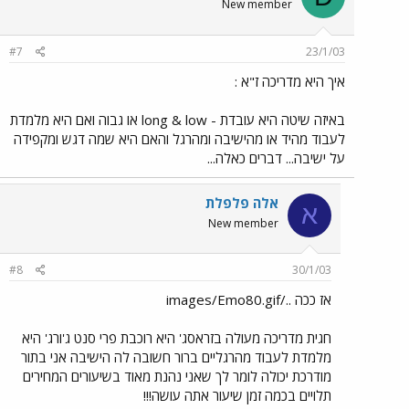
New member
#7
23/1/03
איך היא מדריכה ז"א :
באיזה שיטה היא עובדת - long & low או גבוה ואם היא מלמדת
לעבוד מהיד או מהישיבה ומהרגל והאם היא שמה דגש ומקפידה
על ישיבה... דברים כאלה...
אלה פלפלת
א
New member
#8
30/1/03
אז ככה ../images/Emo80.gif
חגית מדריכה מעולה בזראסג' היא רוכבת פרי סנט ג'ורג' היא
מלמדת לעבוד מהרגליים ברור חשובה לה הישיבה אני בתור
מודרכת יכולה לומר לך שאני נהנת מאוד בשיעורים המחירים
תלויים בכמה זמן שיעור אתה עושה!!!