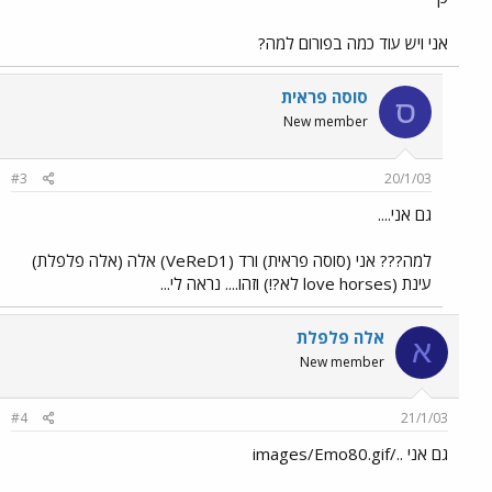
אני ויש עוד כמה בפורום למה?
סוסה פראית
ס
New member
#3
20/1/03
גם אני....
למה??? אני (סוסה פראית) ורד (VeReD1) אלה (אלה פלפלת)
עינת (love horses לא?!) וזהו.... נראה לי...
אלה פלפלת
א
New member
#4
21/1/03
גם אני ../images/Emo80.gif