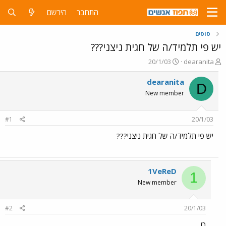
התחבר
הירשם
סוסים
יש פי תלמיד/ה של חגית ניצני???
פ
פ
20/1/03
dearanita
ו
ו
ת
ר
dearanita
D
ח
ס
New member
ה
ם
נ
ב
ו
ת
#1
20/1/03
ש
א
א
ר
יש פי תלמיד/ה של חגית ניצני???
י
ך
1VeReD
1
New member
#2
20/1/03
כן