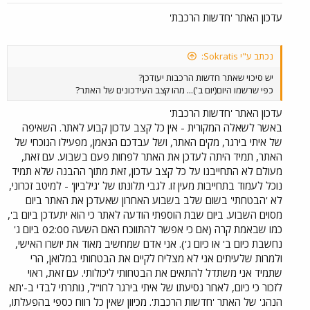
עדכון האתר 'חדשות הרכבת'
נכתב ע"י Sokratis:
יש סיכוי שאתר חדשות הרכבות יעודכן?
כפי שרשמו היום(יום ב')... מהו קצב העידכונים של האתר?
עדכון האתר 'חדשות הרכבת'
באשר לשאלה המקורית - אין כל קצב עדכון קבוע לאתר. השאיפה
של איתי בירגר, מקים האתר, ושל עבדכם הנאמן, מפעילו הנוכחי של
האתר, תמיד היתה לעדכן את האתר לפחות פעם בשבוע. עם זאת,
מעולם לא התחייבנו על כל קצב עדכון, זאת מתוך ההבנה שלא תמיד
נוכל לעמוד בתחייבות מעין זו. לגבי תלונתו של 'גילביון' - למיטב זכרוני,
לא 'הבטחתי' בשום שלב בשבוע האחרון שאעדכן את האתר ביום
מסוים השבוע. ביום שבת הוספתי הודעה לאתר כי הוא יתעדכן ביום ב',
כמו שבאמת קרה (אם כי אפשר להתווכח האם השעה 02:00 ביום ג'
נחשבת כיום ב' או כיום ג'). אני אדם שמחשיב מאוד את יושרו האישי,
ולמרות שלעיתים אני לא מצליח לקיים את הבטחותי במלואן, הרי
שתמיד אני משתדל להתאים את הבטחותי ליכולותי. עם זאת, ראוי
לזכור כי כיום, לאחר נסיעתו של איתי בירגר לחו"ל, נותרתי לבדי ב-'תא
הנהג' של האתר 'חדשות הרכבת'. מכיוון שאין כל רווח כספי בהפעלתו,