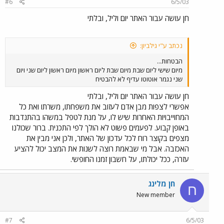
#6
6/5/03
חן עושה עבור האתר יום וליל, ובלתי
נכתב ע"י גילביון:
הבטחות...
מיום שישי ליום שבת מיום שבת ליום ראשון מיום ראשון ליום שני ויום
שני נגמר אוטוטו עדיף לא להבטיח
חן עושה עבור האתר יום וליל, ובלתי
אפשרי לצפות מבן אדם לעזוב את משפחתו, משרתו ואת כל
המחוייבויות האחרות שיש לו, על מנת לטפל במשהו בהתנדבות
באופן קבוע. לפעמים פשוט לא הולך לפי התכנית. ברור שכולנו
מצפים בקוצר רוח לכל עדכון של האתר, ולכן אני מבין את
האכזבה. אבל מי שבאמת רוצה לשנות את המצב יכול להציע
עזרה, ככל יכולתו, על חשבון זמנו החופשי.
חן מלינג
ח
New member
#7
6/5/03