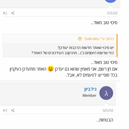
#2
5/5/03
סיכוי טוב מאוד...
נכתב ע"י Sokratis:
יש סיכוי שאתר חדשות הרכבות יעודכן?
כפי שרשמו היום(יום ב')... מהו קצב העידכונים של האתר?
סיכוי טוב מאוד...
אם חן רשם, אני מאמין שהוא גם יעדכן
האתר מתעדכן כעיקרון
בכל סופ"ש. לפעמים לא, אבל..
גילביון
ג
Member
#3
6/5/03
הבטחות...