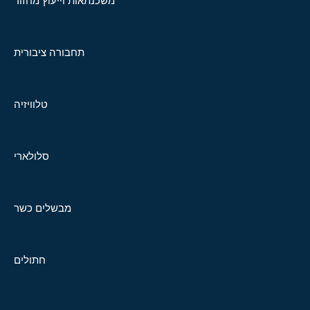
משכנתאות וייעוץ מחזור
תחבורה ציבורית
טלוויזיה
סלולארי
מבשלים כשר
חתולים