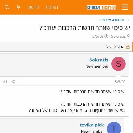
התחבר
הירשם
תחבורה ציבורית
יש סיכוי שאתר חדשות הרכבות יעודכן?
פ
פ
5/5/03
Sokratis
ו
ו
ת
הנושא נעול.
ר
ח
ס
ה
ם
Sokratis
S
נ
ב
New member
ו
ת
ש
א
א
ר
#1
5/5/03
י
ך
יש סיכוי שאתר חדשות הרכבות יעודכן?
יש סיכוי שאתר חדשות הרכבות יעודכן?
כפי שרשמו היום(יום ב')... מהו קצב העידכונים של האתר?
tzvika pick
T
New member