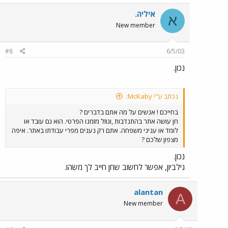
איליה.
א
New member
#8
6/5/03
נכון.
נכתב ע"י McKaby:
בחייכם ! אנשים על מה אתם בדברים ?
חן עושה אתר בהתנדבות ,וגוזל מזמנו הפרטי. הוא גם עובד או
לומד או עניני משפחה. אתם רק נענים מפרי עבודתו באתר. איפה
מצפון שלכם ?
נכון.
גילביון, אפשר לחשוב שחן חייב לך משהו.
alantan
A
New member