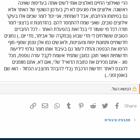
הרי שאילוצי החיים מאלצים אותי לשים אותה בעדיפות שאינה
ראשונה. אילוצים אלו פוגעים לא רק בעדכון השוטף של האתר אלא
גם בפיתוחו והרחבתו, אבל לשמחתי, אני יכול לומר שכיום אלו בעיקר
אילוצים טובים, שאני שמח להתמסר להם. בהזדמנות זו ברצוני לומר
תודה לכל מי שעוזר לי בכל זאת בהפעלת האתר - לכל החברים
הטובים ששולחים לי מדי שבוע (ובמקרה של אביתר, מדי יום...) נתונים
חדשותיים ותמונות יפות ומעניינות, ולאנשים כמו אלן טנמן שסוף-סוף
הרימו את הכפפה והחלו לעזור גם בעיבוד אותו חומר גולמי לידיעות
חדשותיות ושאר תוכן. כמובן שתמיד אשמח לקבל עזרה נוספת, מכל
סוג - אתם מכירים את כתובת הדוא"ל שלי, ואם לא, אתם מוזמנים
להכנס לאתר 'חדשות הרכבת' (בלי להבהל מהצבע הכחול - הוא שם
באופן זמני...)
הנושא נעול.
פייסבוק
Twitter
Reddit
Pinterest
Tumblr
WhatsApp
דואר אלקטרוני
הוסף קישור
Share:
תחבורה ציבורית