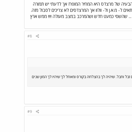
וב אני מדגיש: הבעיה של מרצדס היא המחיר המופרז אך לדעתי יש תמורה
ץ ולאפשר למרצדסים לנוע לפחות 25 שנה. 15 שנה זה מגוחך ומתאים ל- מ.א.ן ול- וולוו אך המרצדסים לא צריכים לסבול מזה.
ו מהכביש התגלה ... שהשסי כמעט חדש ושהמרכב במצב מעולה !!!! ממש ארץ
#8
 ! ה0404 הוא האמין מכולם ! לצערי בארצנו קונים זבל וחבל. שיהיה לך בהצלחה בקורס ומאחל לך שיהיו לך המון שנים
#9