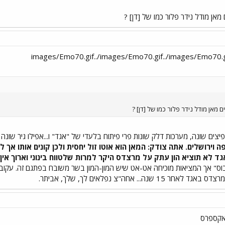
 מאן מודל נידר פלור כמו של [דן] ?
ם מאן מודל נידר פלור כמו של [דן] ?
יצים שונה, מערכות דלק שונות פרי פיתוח בלעדי של "אגד" ו...אפילו גיר שונה 
לל חיפה וירושלים. אתה צודק: המאן הוא אוטו זול יחסית ולכן קונים אותו
גד לא תוציא הון עתק על מרצדס היקר למרות שלטווח בינוני וארוך אין
וס" אך המציאות מוכיחה אט-אט שיש המון-המון בשר משובח בפתגם זה. עקוב א
אקספרס