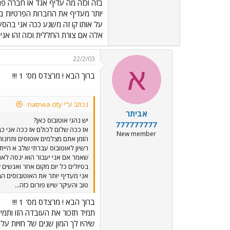
בזה וכזה מה עדיף אגד או חברה פרט
יותר מעדיף את החברות הפרטיות בג
אלה אם צורת החללית וכזה זהו אני 
22/2/03
א
ברוך הבא ! מרצדס מס' 1 !!!
נכתב ע"י natnea city:
אביתר
יש נהגי אוטובוס כאן?
777777777
אז ככה שלום לכולם אז ככה אני כ
New member
הזמן אתם מצלמים אוטוסים ותחנות 
רשיון לאוטובוס עברתי שלב א היית
שאמר אם אני יעבור הוא ינסה לארג
בטיולים כל יום מקום אחר ואנשים 
טוב והעיקר שיש פורום כזה...
ברוך הבא ! מרצדס מס' 1 !!!
שיהיו לך המון שנים של חויות על