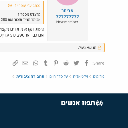
נכתב ע"י עופר14:
אביתר
מרצדס מספר 1
777777777
אביתר תמיד תזכור זאת 280 SU מספר 1
New member
טעות. תקרא מחקרים מקצוע
ואם כבר אז SU 290 עדיף. אבל האוטובוס הטוב בעולם הינו מרצדס 0404 ועל כך אין עוררין. לילה טוב.
הנושא נעול.
פייסבוק
Twitter
Reddit
Pinterest
Tumblr
WhatsApp
דואר אלקטרונ
הוסף קי
Share:
פורומים
אקטואליה
על סדר היום
תחבורה ציבורית