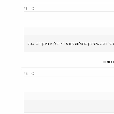
#3
 ! ה0404 הוא האמין מכולם ! לצערי בארצנו קונים זבל וחבל. שיהיה לך בהצלחה בקורס ומאחל לך שיהיו לך המון שנים
וס !!!
#6