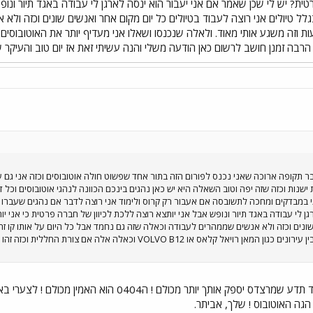
ית? יש לי שכן שאמר אם אני יעבור הוא ינסה לארגן לי עבודה באגד תיור ונופש
לל טיולים אני רוצה לעבוד בטיולים כל יום מקום אחר ואנשים שונים וכזה ול
הרבה זמנן חושב לרשום כאן הודעה משלי והנה עשיתי זאת אז יום טוב והעיקר שי
בר תקופה ארוכה שאני נכנס לפורום הזה בתור אחד שפשוט חולה אוטובוסים וכזה אני גם 
ישנות וכזה שזה יפה וטוב השאלה היא יש כאן נהגים בינכם הכוונה לנהגי אוטובוסים וכל
י במבדקים ומחכה לתשובסה אם אעבור רק קרוס ולימוד אני רוצה לדבר אם נהגים שעברו ש
ן לי עבודה באגד תיור ונופש אבל אני יותצא רוצה ללכת לכיוון של חברה פרטית כי אני י
שונים וכזה ולא אנשים שממהרים לעבודה וכאלה שזה גם נחמד אבל כל היום על אותו קו ז
אני מעדיף יותר את האוטובוסים הבין עירונים כגון המאן רויאל קלאס 
תמיד תזכור את העובדה הזו ותמיד תדע שמרצדס יספק או
 הגה האוטובוס ! שלך, אביתר.