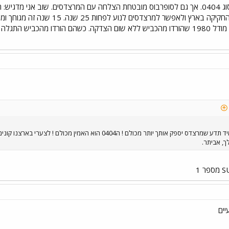
אין לסופרבוס אוטובוסים מסוג 0404. אך גם לסופרבוס מובטחת הצלחה עם המרצדסים. ש
למחיר זה. צריך לשנות את החקיקה באר
והראיה לכך: מרצדס 0305 מודל 1980 שהורדו מהכביש ללא שום הצדקה. כשהם הורד
תמיד תזכור את העובדה הזו ותמיד תדע שמרצדס יספק אותך יותר מכולם
ך, אביתר.
יים