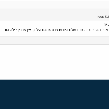
יים
י
שור