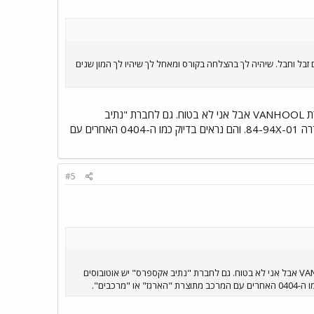
 ! ה0404 הוא האמין מכולם ! לצערי בארצנו קונים זבל וחבל. שיהיה לך בהצלחה בקורס ומאחל לך שיהיו לך המון שנים
האם המרצדסים הבינעירוניים היפים של סופרבוס הם גם מדגם 0404? נדמה לי שהמרכב שלהם הוא מתוצרת VANHOOL אבל אני לא בטוח. גם לחברת "נתיב
אקספרס" יש אוטובוסים כאלו. לאגד יש מספר מרצדסים מדגם 0404 עם מרכב של VANHOOL, אלו מהסדרה 84-94X-01. והם נראים בדיוק כמו ה-0404 האחרים עם
#5
האם המרצדסים הבינעירוניים היפים של סופרבוס הם גם מדגם 0404? נדמה לי שהמרכב שלהם הוא מתוצרת VANHOOL אבל אני לא בטוח. גם לחברת "נתיב אקספרס" יש אוטובוסים