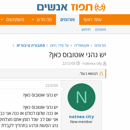
עמוד ראשי
פורומים
מה חדש
משתמשים
פוסטים
חיפוש
פורומים
אקטואליה
על סדר היום
תחבורה ציבורית
יש נהגי אוטובוס כאן?
פ
פ
22/2/03
natnea city
ו
ו
ת
הנושא נעול.
ר
ח
ס
ה
ם
22/2/03
נ
ב
N
ו
ת
יש נהגי אוטובוס כאן?
ש
א
א
ר
יש נהגי אוטובוס כאן?
י
אז ככה שלום לכולם אז ככה אני כב
ך
natnea city
אני שם לב שכל הזמן אתם מצלמים או
New member
נהג הסעות וכרגע בתהליך לקבלת רש