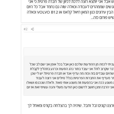
 אבל אני יותצא רוצה ללכת לכיוון של חברה פרטית כי אני
א אנשים שממהרים לעבודה וכאלה שזה גם נחמד אבל כל היום
על אותו קו זה משגע ככה אני בהסעות וזה משגע אותי מאוד. ולאלה שנכנסו ושאלו אני מעדיף יותר את האוטובוסים הבין עירונים כגון המאן רויאל קלאס או VOLVO B12 וכאלה
ש פורום כזה...
#2
עניתי לכמה מן ההודעות שלכם כאן אבל בכל אופן אני שם לב שכל
 דבר שקרוב לזה? אני עובד בתור נהג הסעות וכרגע בתהליך לקבלת
היום עובדים בזה וכזה מה עדיף אגד או חברה פרטית? יש לי שכן
ותר מעדיף את החברות הפרטיות בגלל טיולים אני רוצה לעבוד
ה משגע ככה אני בהסעות וזה משגע אותי מאוד. ולאלה שנכנסו ושאלו
או VOLVO B12 וכאלה אלה אם צורת החללית וכזה זהו אני הרבה זמנן חושב לרשום כאן הודעה משלי והנה עשיתי זאת אז יום
תך יותר מכולם ! ה0404 הוא האמין מכולם ! לצערי בארצנו קונים זבל וחבל. שיהיה לך בהצלחה בקורס ומאחל לך