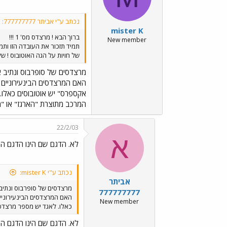
נכתב ע"י אביתר 777777777:
mister K
ברוך הבא ! מרצדס מס' 1 !!!
New member
של חויות על הגה האוטובוס ! של
מרצדסים של סופרבוס ונתיב 
המרכב מתוצרת "הארגז" או "מ
22/2/03
א
לא. הדגם שם הינו הדגם ה
נכתב ע"י mister K:
אביתר
מרצדסים של סופרבוס ונתי
777777777
New member
כאלו. לאגד יש מספר מרצדסים מדגם 0404 עם מרכב של VANHOOL, אלו מהסדרה 84-94X-01. והם נראים בדיוק כמו ה-0404 האחרי
לא. הדגם שם הינו הדגם ה