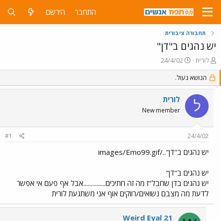
התחבר
הירשם
תחבורה ציבורית
יש נהגים ב"דן"
פ
פ
לורית
24/4/02
ו
ו
ת
ר
הנושא נעול.
ח
ס
ה
ם
לורית
ל
נ
ב
New member
ו
ת
ש
א
א
ר
#1
24/4/02
י
ך
יש נהגים ב"דן"../images/Emo99.gif
יש נהגים ב"דן"
יש נהגים בדן שחבל"ז מה זה חתיכים...............אבל אף פעם אי אפשר
לדעת מה מצבם נשואים/רווקים אוף אני משתגעת לורית
Weird Eyal 21