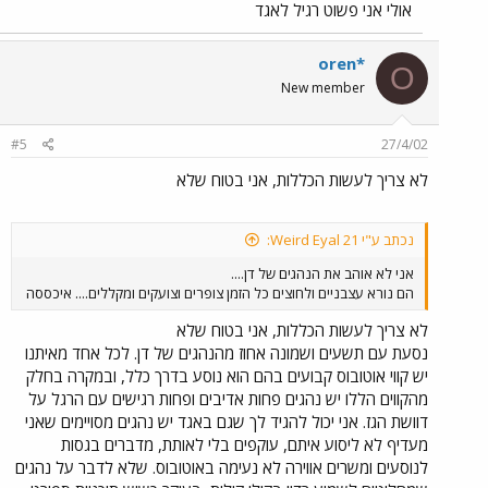
אולי אני פשוט רגיל לאגד
oren*
O
New member
#5
27/4/02
לא צריך לעשות הכללות, אני בטוח שלא
נכתב ע"י Weird Eyal 21:
אני לא אוהב את הנהגים של דן....
הם נורא עצבניים ולחוצים כל הזמן צופרים וצועקים ומקללים.... איכססה
לא צריך לעשות הכללות, אני בטוח שלא
נסעת עם תשעים ושמונה אחוז מהנהגים של דן. לכל אחד מאיתנו
יש קווי אוטובוס קבועים בהם הוא נוסע בדרך כלל, ובמקרה בחלק
מהקווים הללו יש נהגים פחות אדיבים ופחות רגישים עם הרגל על
דוושת הגז. אני יכול להגיד לך שגם באגד יש נהגים מסויימים שאני
מעדיף לא ליסוע איתם, עוקפים בלי לאותת, מדברים בגסות
לנוסעים ומשרים אווירה לא נעימה באוטובוס. שלא לדבר על נהגים