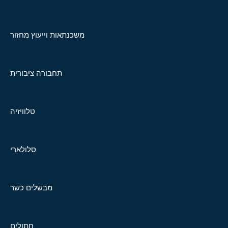
משכנתאות וייעוץ מחזור
תחבורה ציבורית
טלוויזיה
סלולארי
מבשלים כשר
חתולים