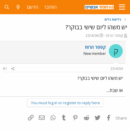
התחבר
הירשם
גלישת גלים
יש משהו ליום שישי בבוקר?
פ
פ
קספר הרוח
23/4/04
ו
ו
ת
ר
קספר הרוח
ק
ח
ס
New member
ה
ם
נ
ב
ו
ת
#1
23/4/04
ש
א
א
ר
יש משהו ליום שישי בבוקר?
י
ך
או שבת....
You must log in or register to reply here.
פייסבוק
Twitter
Reddit
Pinterest
Tumblr
WhatsApp
דואר אלקטרוני
הוסף קישור
Share: