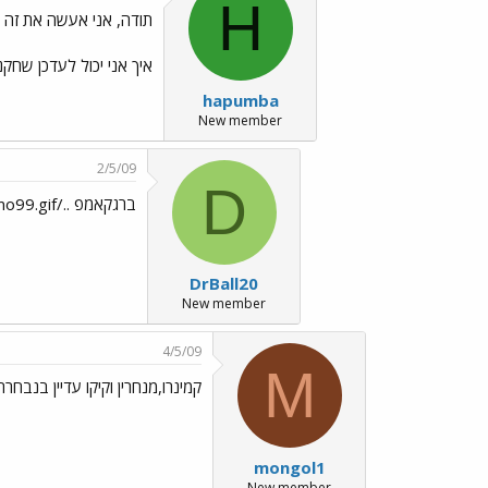
H
תודה, אני אעשה את זה
איך אני יכול לעדכן שחק
hapumba
New member
2/5/09
D
ברגקאמפ ../images/Emo99.gif
DrBall20
New member
4/5/09
M
קמינרו,מנחרין וקיקו עדיין בנבחר
mongol1
New member