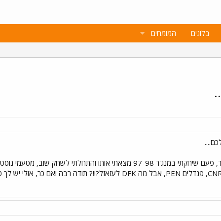
בלוגים
המומחים
.
ם....
אני לא כזה בחור של משחקי המנג'ר, פעם שיחקתי במנג'ר 97-98 מצאתי אותו
dfk? צריך לבחור שחקנים לקרנות CNR, פנדלים PEN, אבל מה DFK לעזא