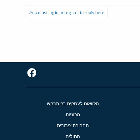
You must log in or register to reply here.
הלוואות לעסקים רק תבקש
מכוניות
תחבורה ציבורית
חתולים