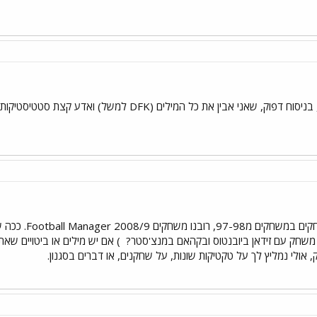
 המילים (DFK למשל) ואדע קצת סטטיסטיקות ולא אבנה יותר על שחקנים טובים ומזל
אין פה הרבה א
שחק עם זידאן ביובנטוס ובקהאם במנצ'סטר?
) אם יש מילים או ביטויים שא
ולי נמליץ לך על טקטיקות שונות, על שחקנים, או דברים בסגנון.