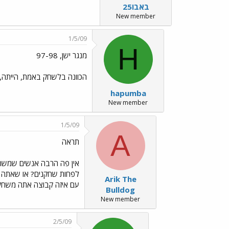
באבו25
New member
1/5/09
H
מנגר ישן, 97-98
הכוונה בלשחק באמת, הייתה, בניסוח דפוק, שאני אבין את כל
hapumba
New member
1/5/09
A
תראה
לפחות שחקנים? או שאתה מ
Arik The
עם איזה קבוצה אתה משחק, א
Bulldog
New member
2/5/09