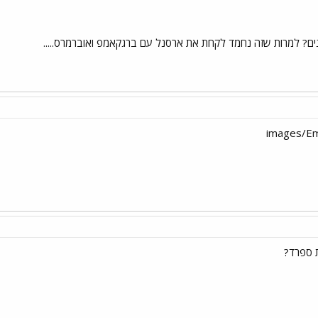
נים? למרות שזה נחמד לקחת את ארסנל עם ברגקאמפ ואוברמרס.....
ת ספרד?