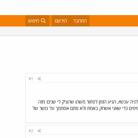
התחבר
הירשם
חיפוש
#1
 והתחלתי לשחק שוב, מטעמי נוסטלגיה עכשיו, הגיע הזמן לפתור משהו שהציק לי שנים: מזה
זל?!!? תודה רבה ואם כר, אולי יש לך טיפים כדי שאני אשחק באמת ולא סתם אסתמך על כושר של
#2