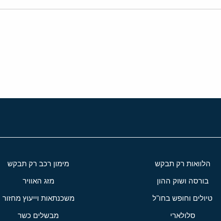
י
שור
הלוואות רק תבקש
מימון רכב רק תבקש
בורסה ושוק ההון
מזג האוויר
טיולים וחופש בחו"ל
משכנתאות וייעוץ מחזור
סלולארי
מבשלים כשר