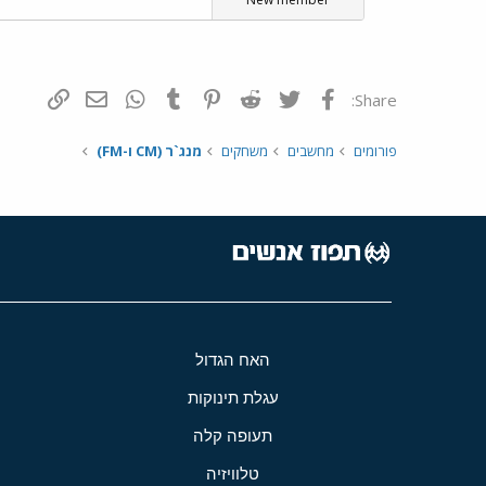
פייסבוק
Twitter
Reddit
Pinterest
Tumblr
WhatsApp
דואר אלקטרונ
הוסף קי
Share:
פורומים
מחשבים
משחקים
מנג`ר (CM ו-FM)
האח הגדול
עגלת תינוקות
תעופה קלה
טלוויזיה