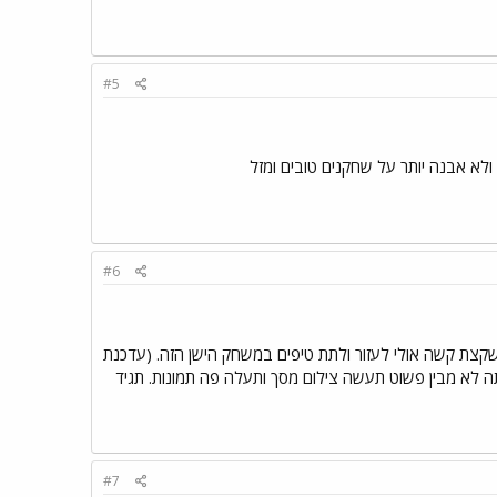
#5
#6
נשים שמשחקים במשחקים מ97-98, רובנו משחקים Football Manager 2008/9. ככה שקצת קשה אולי לעזור ולתת טיפים במשחק הישן הזה. (עדכנת
תה לא מבין פשוט תעשה צילום מסך ותעלה פה תמונות. תגיד
#7