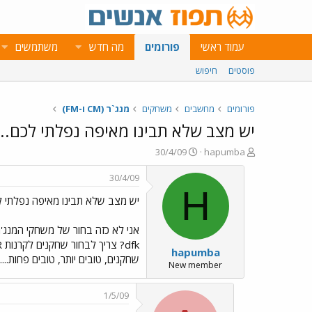
עמוד ראשי
פורומים
מה חדש
משתמשים
פוסטים
חיפוש
פורומים
מחשבים
משחקים
מנג`ר (CM ו-FM)
יש מצב שלא תבינו מאיפה נפלתי לכם...
פ
פ
30/4/09
hapumba
ו
ו
ת
ר
30/4/09
ח
ס
H
יש מצב שלא תבינו מאיפה נפלתי לכ
ה
ם
נ
ב
ו
ת
ש
א
hapumba
א
ר
שחקנים, טובים יותר, טובים פחות....
י
New member
ך
1/5/09