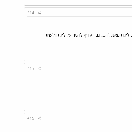
#14
יגות מאנגליה.... כבר עדיף להמר על ליגת וולשית
#15
#16