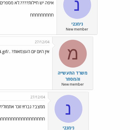
נ
איפה יש חיילות????.לא מספרים 
חחחחחחחחח
נימנ2י
New member
27/12/04
מ
אין היום יום העצמאות? ../images/Emo104.gif
משרד התעשייה
והמסחר
New member
27/12/04
נ
ממצב? גבר!!! זוכר אתמול?ל
חחחחחחחחחחחחחחחחחח
נימנ2י