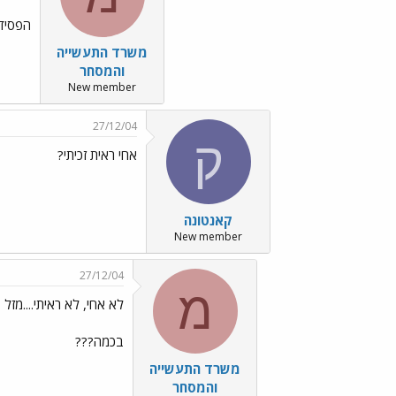
הפסידו
משרד התעשייה
והמסחר
New member
27/12/04
ק
אחי ראית זכיתי?
קאנטונה
New member
27/12/04
מ
לא אחי, לא ראיתי....מזל טוב ../o65.gif
בכמה???
משרד התעשייה
והמסחר