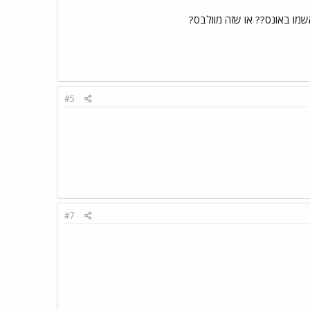
שמו באונס?? או שזה מוולבס?
#5
#7