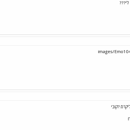
לי???
יקרס.?קובי