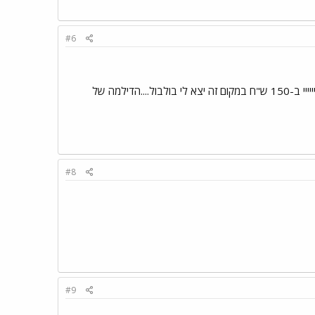
#6
עכשיו אני מתבאס מזה דווקא שהזכרת את זה..... יודע, אתמול חשבתי לשים דטרויט, אובר, הלייקרס וקובייייייי ב-150 ש"ח במקום זה יצא לי בולבול....הדילמה של
#8
#9