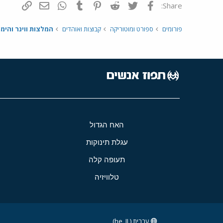
פייסבוק
Twitter
Reddit
Pinterest
Tumblr
WhatsApp
דואר אלקטרונ
הוסף קי
Share:
פורומים
ספורט ומוטוריקה
קבוצות ואוהדים
המלצות ווינר והימו
האח הגדול
עגלת תינוקות
תעופה קלה
טלוויזיה
עברית (he_IL)