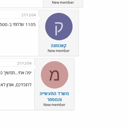
New member
27/12/04
ק
1105 שלחתי ב-500
קאנטונה
New member
27/12/04
מ
יפה אחי....תמשיך ככה
להזכירכם, אורון לא יהיה פה במשך 10 ימים, הוא באנגליה ע
משרד התעשייה
והמסחר
New member