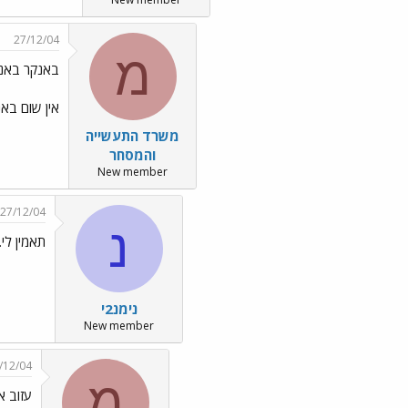
27/12/04
מ
באנקר באנ
אין שום באנ
משרד התעשייה
והמסחר
New member
27/12/04
נ
תאמין לי.
נימנ2י
New member
/12/04
מ
עזוב א