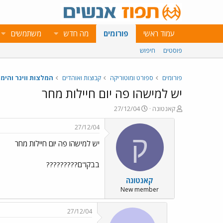
עמוד ראשי
פורומים
מה חדש
משתמשים
פוסטים
חיפוש
פורומים
ספורט ומוטוריקה
קבוצות ואוהדים
המלצות ווינר והימו
יש למישהו פה יום חיילות מחר
פ
פ
קאנטונה
27/12/04
ו
ו
ת
ר
27/12/04
ח
ס
ק
יש למישהו פה יום חיילות מחר
ה
ם
נ
ב
ו
ת
בבקו"ם?????????
ש
א
קאנטונה
א
ר
י
New member
ך
27/12/04