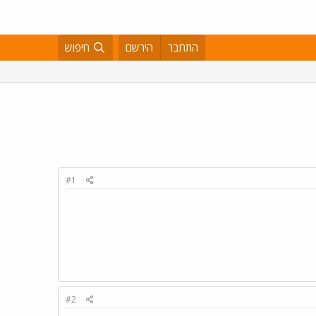
התחבר
הירשם
חיפוש
#1
#2