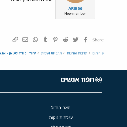
ARIE56
New member
פייסבוק
Twitter
Reddit
Pinterest
Tumblr
WhatsApp
דואר אלקטרונ
הוסף קי
Share:
פורומים
תרבות ואמנות
תרבויות ושפות
יהודי כורדיסטאן - אנא
האח הגדול
עגלת תינוקות