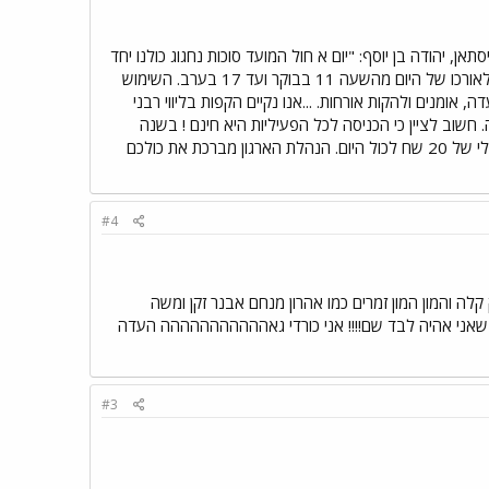
 יו"ר ארגון יהדות כורדיסתאן, יהודה בן יוסף: "יום א חול המועד סוכות נחגוג כולנו יחד
בגן סקאר את חגיגות הסהרנה המסורתיות. בחלקו של הפארק יוקמו מתקני שעשועים רבים לבלוי והנאת הילדים לאורכו של היום מהשעה 11 בבוקר ועד 17 בערב. השימוש
מנים ולהקות אורחות. ...אנו נקיים הקפות בליווי רבני
שוב לציין כי הכניסה לכל הפעיליות היא חינם ! בשנה
קודמת רכבים שחנו במקומות לא מוסדרים ניקנסו למורת רוחנו, לכן יעמוד לרשות החוגגים חניון הלאום במחיר סמלי של 20 שח לכול היום. הנהלת הארגון מברכת את כולכם
#4
לה והמון המון זמרים כמו אהרון מנחם אבנר זקן ומשה
 שאני אהיה לבד שם!!!! אני כורדי גאההההההההההה העדה
#3