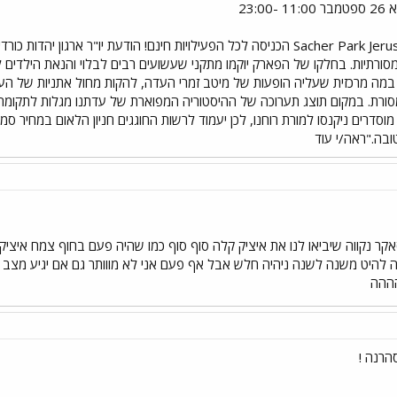
גן סאקר, ירושלים Sacher Park Jerusalem, Israel הכניסה לכל הפעילויות חינם! הודעת
מה מרכזית שעליה הופעות של מיטב זמרי העדה, להקות מחול אתניות של העדה, או
ורת. במקום תוצג תערוכה של ההיסטוריה המפוארת של עדתנו מגלות לתקומה. ח
בה."ראה/י עוד
ר נקווה שיביאו לנו את איציק קלה סוף סוף כמו שהיה פעם בחוף צמח איציק ק
יה להיט משנה לשנה ניהיה חלש אבל אף פעם אני לא מווותר גם אם יגיע מצב
ההה
לסהרנה !