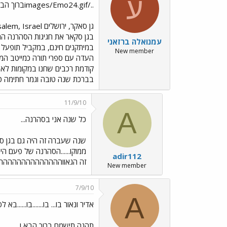
ע
../images/Emo24.gifברוך הבא 26 ספטמבר 11:00 -23:00
עמנואלה ברזאני
במיתקנים חינם, במקביל תופעל ב
New member
העדה עם ספרי תורה כמייטב המס
בברכת שנה טובה וגמר חתימה טו
11/9/10
A
כל שנה אני בסהרנה...
שנה שעברה זה היה גם בגן סאק
ממוקו......הסהרנה של פעם ה
adir112
זה הגאווהההההההההההההה
New member
7/9/10
A
אדיר ונאור בו... בו.......בו......בא 
תהנה תישמח ברוך הבא !