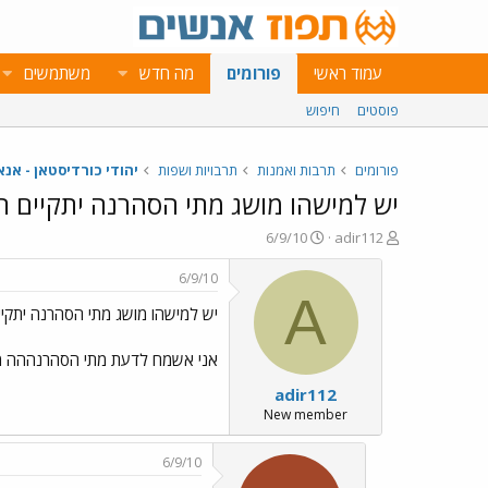
עמוד ראשי
פורומים
מה חדש
משתמשים
פוסטים
חיפוש
פורומים
תרבות ואמנות
תרבויות ושפות
יהודי כורדיסטאן - אנא
יש למישהו מושג מתי הסהרנה יתקיים ה
פ
פ
6/9/10
adir112
ו
ו
ת
ר
6/9/10
ח
ס
A
יש למישהו מושג מתי הסהרנה יתקי
ה
ם
נ
ב
ו
ת
אני אשמח לדעת מתי הסהרנההה מה
ש
א
adir112
א
ר
י
New member
ך
6/9/10