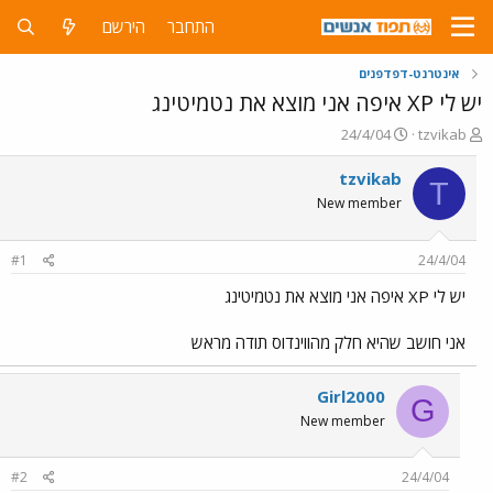
התחבר
הירשם
אינטרנט-דפדפנים
יש לי XP איפה אני מוצא את נטמיטינג
פ
פ
24/4/04
tzvikab
ו
ו
ת
ר
tzvikab
T
ח
ס
New member
ה
ם
נ
ב
ו
ת
#1
24/4/04
ש
א
א
ר
יש לי XP איפה אני מוצא את נטמיטינג
י
ך
אני חושב שהיא חלק מהווינדוס תודה מראש
Girl2000
G
New member
#2
24/4/04