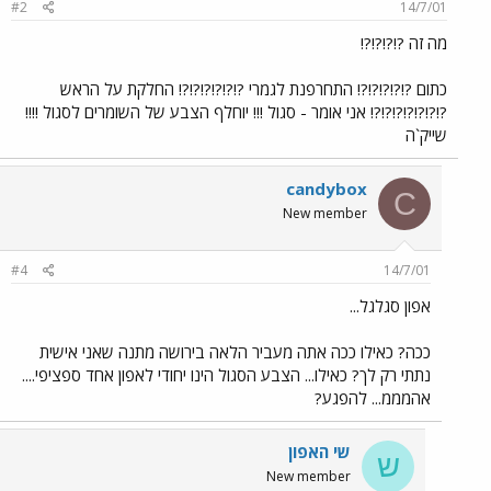
#2
14/7/01
מה זה ?!?!?!?!
כתום ?!?!?!?!?! התחרפנת לגמרי ?!?!?!?!?!?! החלקת על הראש
?!?!?!?!?!?!?! אני אומר - סגול !!! יוחלף הצבע של השומרים לסגול !!!!
שייק`ה
candybox
C
New member
#4
14/7/01
אפון סגלגל...
ככה? כאילו ככה אתה מעביר הלאה בירושה מתנה שאני אישית
נתתי רק לך? כאילו... הצבע הסגול הינו יחודי לאפון אחד ספציפי....
אהמממ... להפגע?
שי האפון
ש
New member