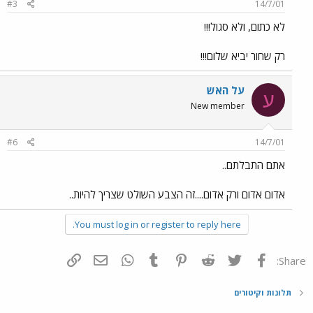
#3
14/7/01
לא כתום, ולא סגול!!!
רק שחור יביא שלום!!!
על האש
ע
New member
#6
14/7/01
אתם התבלתם..
אדום אדום ורק אדום....זה הצבע השולט שצריך להיות..
You must log in or register to reply here.
פייסבוק
Twitter
Reddit
Pinterest
Tumblr
WhatsApp
דואר אלקטרוני
הוסף קישור
Share:
תלונות וקיטורים