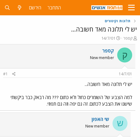
התחבר
הירשם
תלונות וקיטורים
יש לי תלונה מאד חשובה...
פ
פ
קספר
14/7/01
ו
ו
ת
ר
קספר
ק
ח
ס
New member
ה
ם
נ
ב
ו
ת
#1
14/7/01
ש
א
א
ר
יש לי תלונה מאד חשובה...
י
ך
למה הצבע של השומרים כחול ולא כתום ??? מה רבאק כבר ביקשתי
שישנו את הצבע לכתום. זה גם יפה וזה גם תפוזי.
שי האפון
ש
New member