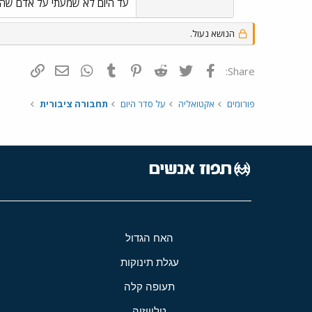
עד היום לא שמעתי על אדם שהופע
הנושא נעול.
פייסבוק
Twitter
Reddit
Pinterest
Tumblr
WhatsApp
דואר אלקטרונ
הוסף קי
Share:
פורומים
אקטואליה
על סדר היום
תחבורה ציבורית
האח הגדול
עגלת תינוקות
תעופה קלה
טלוויזיה