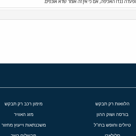
לה נגדו האכיפה, אם כי אין זה אומר שלא אוכפים.
י
שור
הלוואות רק תבקש
מימון רכב רק תבקש
בורסה ושוק ההון
מזג האוויר
טיולים וחופש בחו"ל
משכנתאות וייעוץ מחזור
סלולארי
מבשלים כשר