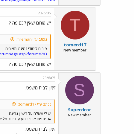
23/6/05
T
יש פורום שאין לכם פה ?
נכתב ע"י fireman:
tomerd17
פורום לימודי נהיגה ותאוריה
New member
/forumpage.asp?forum=783
יש פורום שאין לכם פה ?
23/6/05
S
זימון לבית משפט.
נכתב ע"י tomerd17:
Superdror
יש לי שאלה על רישיון נהיגה
New member
אם יתפסו אותי נוסע עם יותר מ2 אנשים מה עושים לי ?
זימון לבית משפט.