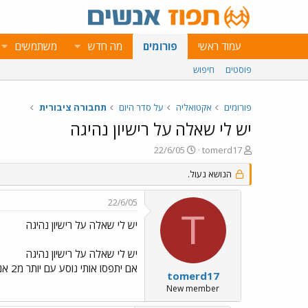
עמוד ראשי
פורומים
מה חדש
משתמשים
פוסטים
חיפוש
פורומים
אקטואליה
על סדר היום
תחבורה ציבורית
יש לי שאלה על רישיון נהיגה
פ
פ
22/6/05
tomerd17
ו
ו
ת
הנושא נעול.
ר
ח
ס
ה
ם
22/6/05
נ
ב
T
ו
ת
יש לי שאלה על רישיון נהיגה
ש
א
א
ר
יש לי שאלה על רישיון נהיגה
י
אם יתפסו אותי נוסע עם יותר מ2 אנשים מה עושים לי ?
ך
tomerd17
New member