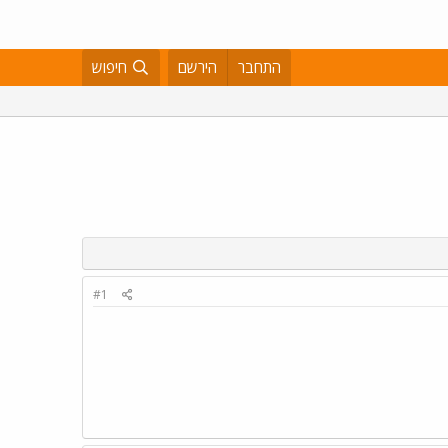
התחבר
הירשם
חיפוש
#1