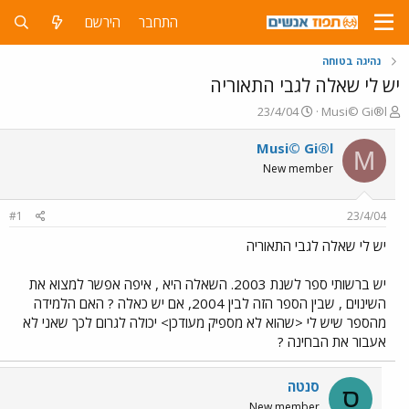
התחבר
הירשם
נהיגה בטוחה
יש לי שאלה לגבי התאוריה
פ
פ
23/4/04
Musi© Gi®l
ו
ו
ת
ר
Musi© Gi®l
M
ח
ס
New member
ה
ם
נ
ב
ו
ת
#1
23/4/04
ש
א
א
ר
יש לי שאלה לגבי התאוריה
י
ך
יש ברשותי ספר לשנת 2003. השאלה היא , איפה אפשר למצוא את
השינוים , שבין הספר הזה לבין 2004, אם יש כאלה ? האם הלמידה
מהספר שיש לי <שהוא לא מספיק מעודכן> יכולה לגרום לכך שאני לא
אעבור את הבחינה ?
סנטה
ס
New member