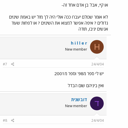
או קיי, אבל בן אדם אחד זה-
לא אומר שכולם יעברו ככה אולי היה לך מזל יש באמת שינוים
גדולים ? איפה אפשר למצוא את השינוים ? או לפחות שעוד
אנשים יגיבו, תודה
h i l l e r
H
New member
#7
24/4/04
יש לי ספר מ98' וספר מ2001
ואין ביניהם שום הבדל
דובשנִית
ד
New member
#8
24/4/04