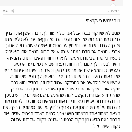
#4
20/7/01
טוב עכשיו כשקראתי...
שנים לא שיחקתי בבלו אבל אני יכול לעזור לך, דבר ראשון אתה צריך
לגלות את המחבוא של צוות רוקט בעיר סלדון (אם עוד לא גילית אותו
אז לך לקזינו באותה עיר ותלחץ על הפוסטר איפה שעומד רוקט אחד).
אחרי שתנצח את כולם במחבוא ותגיע אל הבוס ותנצח אותו הוא יפיל
מכשיר כלשהו שבעזרתו אפשר לראות רוחות רפאים. התחנה הבאה-
העיר לבנדר. לך למגדל הרוחות ותנצח שם את כולם עד שתגיע
לעליית גג ותמצא שם את מר פוג´י הזקן וכשתדבר איתו הוא יחזור לבית
שלו באותה העיר. דבר איתו בבית שלו והוא יתן לך חליל פוקימונים.
עכשיו אפשר להעיר את סנורלקס. עמוד לידו ונגן בחליל והוא כבר
יתקיף אותך. אוקיי עכשיו בקשר למכון השלישי, במכון הזה יש טריק
שהיית יודע אם היית מקשיב למה שהאנשים שם אומרים לך. יש במכון
הרבה פחים ולפעמים כשבודקים אותם מוצאים כפתור. כדי לפתוח את
הדלתות אל מנהיג המכון אתה צריך ללחוץ על שני כפתורים ברצף. אם
מצאת כפתור אחד הכפתור השני צריך להיות באחד הפחים שלידו. אם
תבחר בפח הלא נכון מיקום הכפתור ישתנה. מקווה שהבנת את זה.
מקווה שעזרתי לך