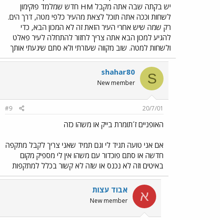
יש בקתה שבה אתה מקבל HM חדש שמלמד פוקימון
לשחות וככה אתה תוכל לצאת מהעיר כלפי מטה, דרך הים.
רק שמה שיש אחרי העיר הזאת זה לא המכון הבא, כדי
להגיע למכון הבא אתה צריך לחזור להתחלה לעיר פאלט
ולשחות למטה. שוב מקווה שעזרתי ולא סתם שיגעתי אותך
shahar80
S
New member
#9
20/7/01
האופניים ז´תומרת בייק או משהו כזה
אם אני טועה תגיד לי וגם תמיד שאני צריך לקבל מתקפה
חדשה או סתם פוכדור עם משהו אין לי מספיק מקום
באיטים וזה לא נכנס או שזה לא קשור בכלל למתקפות
אבוד עצות
א
New member