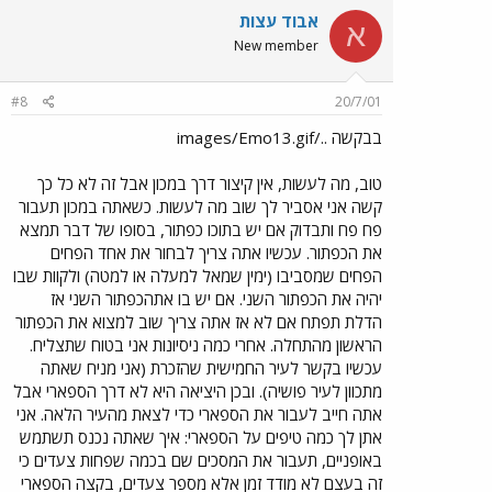
אבוד עצות
א
New member
#8
20/7/01
בבקשה ../images/Emo13.gif
טוב, מה לעשות, אין קיצור דרך במכון אבל זה לא כל כך
קשה אני אסביר לך שוב מה לעשות. כשאתה במכון תעבור
פח פח ותבדוק אם יש בתוכו כפתור, בסופו של דבר תמצא
את הכפתור. עכשיו אתה צריך לבחור את אחד הפחים
הפחים שמסביבו (ימין שמאל למעלה או למטה) ולקוות שבו
יהיה את הכפתור השני. אם יש בו אתהכפתור השני אז
הדלת תפתח אם לא אז אתה צריך שוב למצוא את הכפתור
הראשון מהתחלה. אחרי כמה ניסיונות אני בטוח שתצליח.
עכשיו בקשר לעיר החמישית שהזכרת (אני מניח שאתה
מתכוון לעיר פושיה). ובכן היציאה היא לא דרך הספארי אבל
אתה חייב לעבור את הספארי כדי לצאת מהעיר הלאה. אני
אתן לך כמה טיפים על הספארי: איך שאתה נכנס תשתמש
באופניים, תעבור את המסכים שם בכמה שפחות צעדים כי
זה בעצם לא מודד זמן אלא מספר צעדים, בקצה הספארי