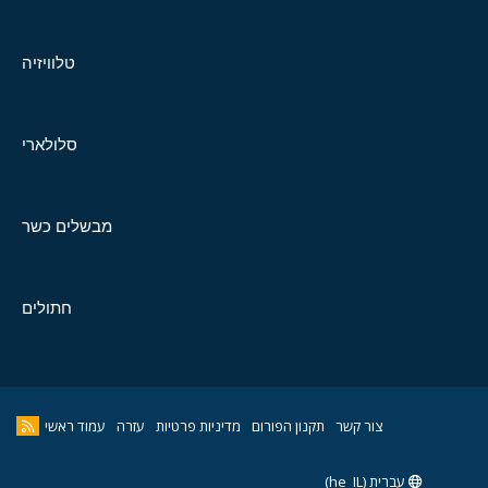
טלוויזיה
סלולארי
מבשלים כשר
חתולים
צור קשר
תקנון הפורום
מדיניות פרטיות
עזרה
עמוד ראשי
עברית (he_IL)