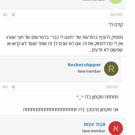
#2
20/7/01
קודם כל
מספיק להציף בהודעות של "תענו לי כבר" בהפרשים של חצי שעה!
אין לי כוח למחוק את זה. אם לא עונים לך זה אומר שעוד לא קראו או
שפשוט לא יודעים...
Rocketshipper
R
New member
#3
20/7/01
חחחחח פוקימון בלו ^_^
אני פוקימון מהכוכב בלו חחחחחחחחחחחחחחחחחחחח
אבוד עצות
א
New member