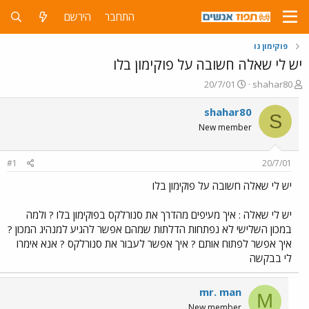
התחבר
הירשם
פוקימון גו
יש לי שאלה חשובה על פוקימון בלו
פ
פ
20/7/01
shahar80
ו
ו
ת
ר
shahar80
S
ח
ס
New member
ה
ם
נ
ב
ו
ת
#1
20/7/01
ש
א
א
ר
יש לי שאלה חשובה על פוקימון בלו
י
ך
יש לי שאלה : איך מעיפים מהדרך את סנורלקס בפוקימון בלו ? ולמה
במכון השלישי לא נפתחות הדלתות שמהם אפשר להגיע למנהיג המכון ?
איך אפשר לפתוח אותם ? איך אפשר לעבור את סנורלקס ? אנא אימרו
לי בבקשה
mr. man
M
New member