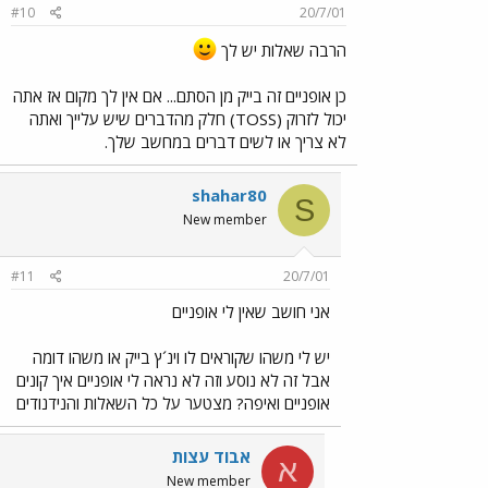
#10
20/7/01
הרבה שאלות יש לך
כן אופניים זה בייק מן הסתם... אם אין לך מקום אז אתה
יכול לזרוק (TOSS) חלק מהדברים שיש עלייך ואתה
לא צריך או לשים דברים במחשב שלך.
shahar80
S
New member
#11
20/7/01
אני חושב שאין לי אופניים
יש לי משהו שקוראים לו וינ´ץ בייק או משהו דומה
אבל זה לא נוסע וזה לא נראה לי אופניים איך קונים
אופניים ואיפה? מצטער על כל השאלות והנידנודים
אבוד עצות
א
New member