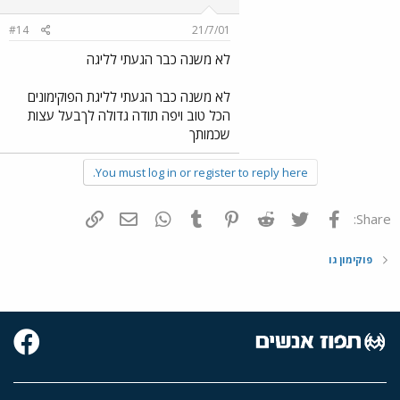
#14
21/7/01
לא משנה כבר הגעתי לליגה
לא משנה כבר הגעתי לליגת הפוקימונים
הכל טוב ויפה תודה גדולה לךבעל עצות
שכמותך
You must log in or register to reply here.
פייסבוק
Twitter
Reddit
Pinterest
Tumblr
WhatsApp
דואר אלקטרוני
הוסף קישור
Share:
פוקימון גו