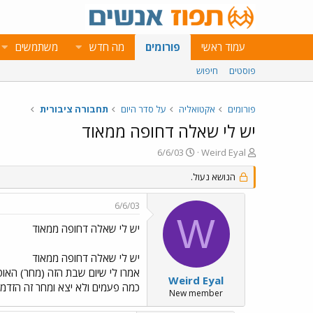
עמוד ראשי
פורומים
מה חדש
משתמשים
פוסטים
חיפוש
פורומים
אקטואליה
על סדר היום
תחבורה ציבורית
יש לי שאלה דחופה ממאוד
פ
פ
6/6/03
Weird Eyal
ו
ו
ת
הנושא נעול.
ר
ח
ס
ה
ם
6/6/03
נ
ב
W
ו
ת
יש לי שאלה דחופה ממאוד
ש
א
א
ר
יש לי שאלה דחופה ממאוד
י
ך
Weird Eyal
כמה פעמים ולא יצא ומחר זה הזדמ
New member