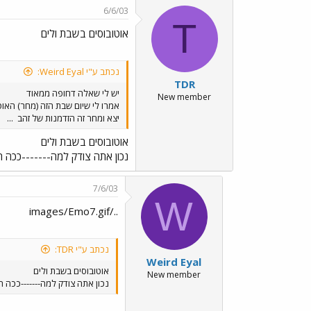
6/6/03
T
אוטובוסים בשבת ולים
נכתב ע"י Weird Eyal:
TDR
יש לי שאלה דחופה ממאוד
New member
יצא ומחר זה הזדמנות של זהב
...
אוטובוסים בשבת ולים
נכון אתה צודק למה-------ככה 
7/6/03
W
../images/Emo7.gif
נכתב ע"י TDR:
Weird Eyal
אוטובוסים בשבת ולים
New member
נכון אתה צודק למה-------ככה 