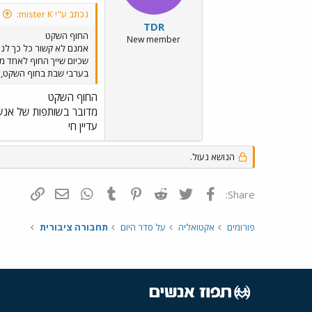
נכתב ע"י mister K:
TDR
החוף השקט
New member
אמנם לא קשור כל כך לנוש
שכיום שייך החוף לאחד מב
בערבי שבת בחוף השקט, ב
החוף השקט
מדובר בשותפות של אנשי 
עדיין חי
הנושא נעול.
פייסבוק
Twitter
Reddit
Pinterest
Tumblr
WhatsApp
דואר אלקטרונ
הוסף קי
Share:
פורומים
אקטואליה
על סדר היום
תחבורה ציבורית