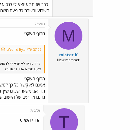
כבר שנים לא יוצא לי לנסו
השבוע ובשבת כל פעם משה
7/6/03
M
החוף השקט
נכתב ע"י Weird Eyal:
mister K
New member
כבר שנים לא יוצא לי לנסו
פעם משהו אחר משתבש
החוף השקט
אמנם לא קשור כל כך לנושא 
מה ואני משער שכיום שייך 
נחגגו אירועים של היישוב 
7/6/03
T
החוף השקט