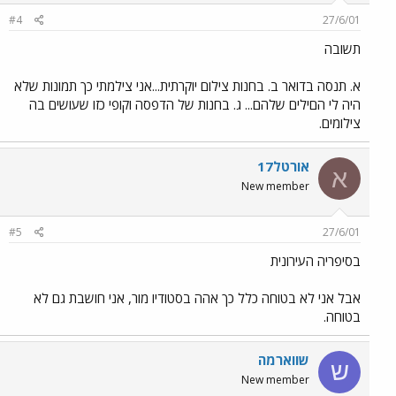
#4
27/6/01
תשובה
א. תנסה בדואר ב. בחנות צילום יוקרתית...אני צילמתי כך תמונות שלא
היה לי הםילים שלהם... ג. בחנות של הדפסה וקופי כזו שעושים בה
צילומים.
אורטל17
א
New member
#5
27/6/01
בסיפריה העירונית
אבל אני לא בטוחה כלל כך אהה בסטודיו מור, אני חושבת גם לא
בטוחה.
שווארמה
ש
New member