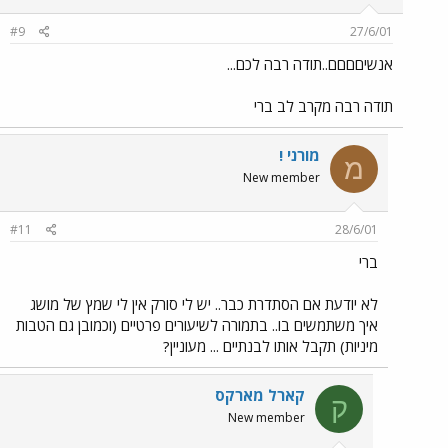
#9
27/6/01
אנשיםםםם..תודה רבה לכם...
תודה רבה מקרב לב ברי
מורני !
מ
New member
#11
28/6/01
ברי
לא יודעת אם הסתדרת כבר.. יש לי סורק אין לי שמץ של מושג
איך משתמשים בו.. בתמורה לשיעורים פרטיים (וכמובן גם הטבות
מיניות) תקבל אותו לבנתיים ... מעוניין?
קארל מארקס
ק
New member