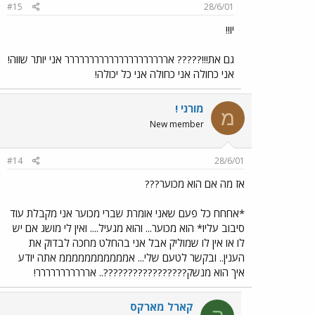
#15
28/6/01
יו!!
גם את!!!????? אררררררררררררררררררררר אני יותר שווה!
אני כחולה אני כחולה אני כל יכולה!
מורני !
מ
New member
#14
28/6/01
אז מה אם הוא מכוער???
*אחחח כל פעם שאני אומרת שברי מכוער אני מקבלת עוד
סיבוב עליו* הוא מכוער... והוא מגעיל.... ואין לי מושג אם יש
לו או אין לו שמוליק אבל אני בהחלט מחכה לבדוק את
הענין.. ובקשר לטעם שלי... אמממממממממממ אתה יודע
איך הוא מנשק?????????????????.. אררררררררררר!
קארל מארקס