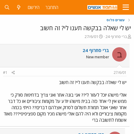
התחבר
הירשם
עשרים פלוס
יש לי שאלה בבקשה תענו לי? זה חשוב
פ
פ
ברי סחרוף 24
27/6/01
ו
ו
ת
ר
ברי סחרוף 24
ב
ח
ס
New member
ה
ם
נ
ב
ו
ת
#1
27/6/01
ש
א
א
ר
יש לי שאלה בבקשה תענו לי? זה חשוב
י
ך
אולי מישהו יוכל לעזור לי?? אני בונה אתר ואני צריך בדחיפות סורק כי
ממש אין לי אחד כזה בבית מישהו יודע על מקומות ציבוריים או כל דבר
אחר שאני אוכל תמורת תשלום לסרוק אצלהם דברים?? הייתי בכמה
מקומות ציבוריים ולא היה להם אולי מישהו מכיר מקום ספציפיפי??? מאוד
אשמח לתשובה ברי