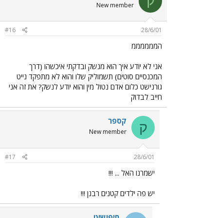
ק
New member
#16
28/6/01
הממממממ
אני לא יודע איך הוא מנשק ובדקתי איכשהו (דרך
המכנסיים סוטים) תשמוליק שלו והוא לא מתפקד נייט
גורנישט כלום אדם נטול מין והוא יודע לנשק? את זה אני
חייב לבדוק
קספר
ק
New member
#17
28/6/01
ישמרנו האל ... !!!
יש פה ילדים קטנים רבנן !!!
חיפושיט