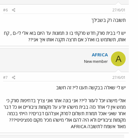
#6
27/6/01
תשובה רק בשבילך
יש לי בבית סורק חדש סרקתי בו 3 תמונות עד היום בוא אלי לי-ם , קח
אותו, תשתמש בו ואח`כ אם תרצה תקנה אותו איך אני??
AFRICA
A
New member
#7
27/6/01
יש לי שאלה בבקשה תענו לי? זה חשוב
אולי מישהו יוכל לעזור לי?? אני בונה אתר ואני צריך בדחיפות סורק כי
ממש אין לי אחד כזה בבית מישהו יודע על מקומות ציבוריים או כל דבר
אחר שאני אוכל תמורת תשלום לסרוק אצלהם דברים?? הייתי בכמה
מקומות ציבוריים ולא היה להם אולי מישהו מכיר מקום ספציפיפי???
מאוד אשמח לתשובה AFRICA