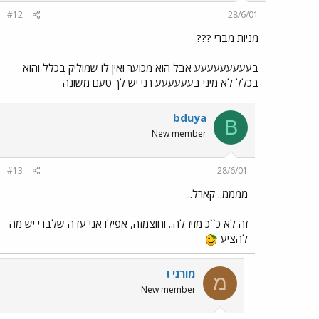
#12
28/6/01
מניות מברי ???
בעעעעעעעעע אבל הוא מכוער ואין לו שמוליק בכלל והוא
בכלל לא מיני בעעעעעע רני יש לך טעם משונה
bduya
B
New member
#13
28/6/01
ממממ.. קארל...
זה לא כ``כ מזיז לה.. וחוצמזה, אפילו אני עדה שלברי יש מה
להציע
מורני !
מ
New member