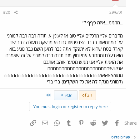
#20
29/6/01
...ממממ....איזה כיףף לי
מדברים עליי מרכלים עליי טוב אז לעינין א. תודה רבה רבה למורני
על המחמאות בדבר הצרפתיות גם היא מנשקת מעולה דבר שני
קארל בטח שהוא לא יתפקד אתה גבר למען השם גבר נוגע בוא
הוא נעלם ומתחבא אחי וחוץ מזה תודה רבה למורני על זה שאמרה
את האמת עליי אני ממש מכוער אוהב אותכם
אנשושיםםםםםםםםםםםםםםםםםםםםםם
ממואאאאאאהההההההההההההההההההההההההההההההההה
(למורני מנקה לה את כל השקדים) ברי ברי
Last
1 of 2
הבא
You must log in or register to reply here.
פייסבוק
Twitter
Reddit
Pinterest
Tumblr
WhatsApp
דואר אלקטרוני
הוסף קישור
Share:
עשרים פלוס