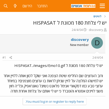
התחבר
הירשם
לווינים
יש לי צלחת 180 מכוונת ל HISPASAT
פ
פ
24/4/04
discovery
ו
ו
ת
ר
discovery
D
ח
ס
New member
ה
ם
נ
ב
ו
ת
#1
24/4/04
ש
א
א
ר
יש לי צלחת 180 מכוונת ל HISPASAT../images/Emo10.gif
י
ך
ורוב הערוצים שם החליפו שיטת הצפנה ואני שוקל לכוון אותה ללויין אחר
יש למישהו המלצה על לויין שניתן לראות בו ערוצים מוצפנים? במיוחד
ערוצי טבע כמו דסקאורי אנימל פלאנט נשיונל גאוגראפיק וכל"ה חוץ
משני לויינים אסטרא והוטברד כי יש לי אותם על צלחת אחרת תודה
You must log in or register to reply here.