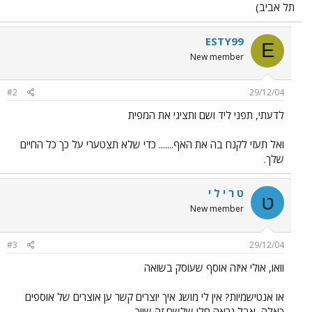
תל אביב)
ESTY99
E
New member
#2
29/12/04
לדעתי, תפני ליד ושם ותציגי את המפית
ואל תעזי לקנח בה את האף....... כדי שלא תצטערי על כך כל החיים
שלך.
ט ר י ל י
ט
New member
#3
29/12/04
וואו, אולי איזה אוסף שעוסק בשואה
או אנטישמיות? אין לי מושג איך יוצרים קשר ען אוצרים של אוספים
כאלה, אבל נראה חלי שלשם זה שייך.