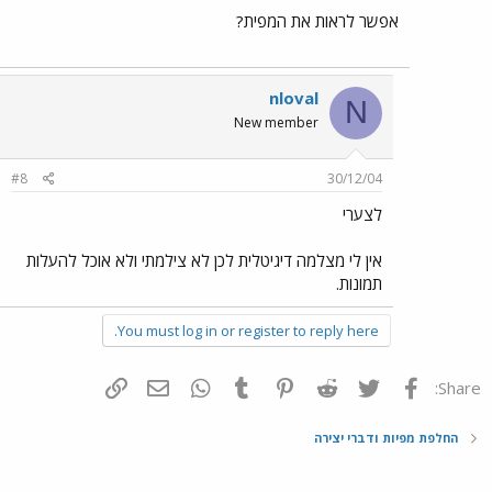
אפשר לראות את המפית?
nloval
N
New member
#8
30/12/04
לצערי
אין לי מצלמה דיגיטלית לכן לא צילמתי ולא אוכל להעלות
תמונות.
You must log in or register to reply here.
פייסבוק
Twitter
Reddit
Pinterest
Tumblr
WhatsApp
דואר אלקטרוני
הוסף קישור
Share:
החלפת מפיות ודברי יצירה