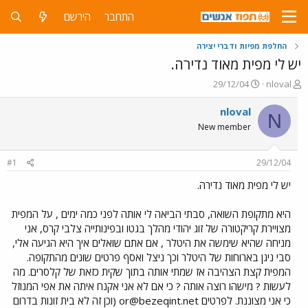
התחבר
הירשם
החלפת מפיות ודברי יצירה
יש לי מפית מאוד נדירה.
פ
פ
29/12/04
nloval
ו
ו
ת
ר
nloval
N
ח
ס
New member
ה
ם
נ
ב
ו
ת
#1
29/12/04
ש
א
א
ר
יש לי מפית מאוד נדירה.
י
ך
היא מתקופת השואה, סבתי הביאה לי אותה לפני כמה ימים , על המפית
מצויירת קריקטורה של זוג יהודי מהלך בגטו ובפינותייה צלבי קרס, אני
מניחה שהיא שימשה את היטלר , אם אתם שואלים איך היא הגיעה אלי,
סבי ניגן בארוחות של היטלר וכך ניצל ואסף פרטים שונים מהתקופה.
המפית קצת הצהיבה אז שמתי אותה בתוך שקית כזאת של קלסרים. מה
לעשות ? מישהו רוצה אותה ? כי אם לא אני אקנח איתה את אפי המנוזל
כי אני מצוננת. לפרטים
or@bezeqint.net
(וכן זה לא בית זונות בדרום