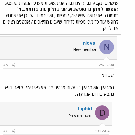
שישולם (נקבע כבר) הינו גבוה אני משערת מערכי המפיות שהוצעו
(אפשר לממן בו סופשבוע זוגי במלון טוב ברומא...)
לי
כתמורה . אני רואה שיש שוק למפיות , ואני יזמית , על כן אני אתחיל
לחפש עוד כל מיני מפיות נדירות שיענינו מוזיאונים / אספנים רציניים
אור לביק
nloval
N
New member
#6
29/12/04
שכחתי
המוזיאון הוא מוזיאון בבעלות פרטית של צאצאי ניצול שואה והוא
נמצא בדרום אמריקה .
daphid
D
New member
#7
30/12/04