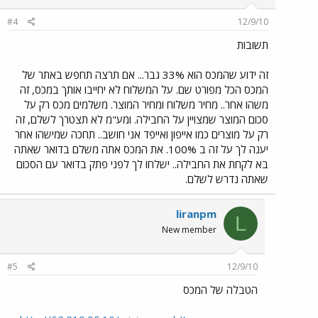
#4
12/9/10
תשובות
זה ידוע שהמכס הוא 33% גבר... אם תרצה תחפש באתר של
המכס הכל מפורט שם. על המשלוח לא יחייבו אותך במכס, זה
משהו אחר.. מחיר משלוח ומחיר המוצר. משלמים מכס רק על
סכום המוצר שמצויין על החבילה. ומע"מ לא תצטרך לשלם, זה
רק על מוצרים כמו אייפון ואייפד אני חושב.. תחכה שמישהו אחר
יענה לך על זה ב 100%. את המכס אתה משלם בדואר שאתה
בא לקחת את החבילה.. ישלחו לך לפני פתק בדואר עם הסכום
שאתה נדרש לשלם.
liranpm
L
New member
#5
12/9/10
הטבלה של המכס