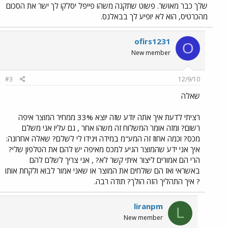
שלך כבר מאושר. פשוט שתקנה משהו פייפל יסלקו לך ישר את הסכום
מהכרטיס, הוא לא יופיע לך בבאלנס.
ofirs1231
O
New member
#3
12/9/10
שאלה
רציתי לדעת איך אתה יודע שזה יוצא 33% ממחיר המוצר איפה
רשום? ומזה אומר המשלוח זה משהו אחר , גם עליו אני משלם
מכס? וכמה אחוז זה המע"מ במידה ויגידו לי לשלם? שאלה אחרונה:
איך אני ידע שהמוצר הגיע למכס מאיפה יש להם את הטלפון שלי?
הרי הם אמורים ליצור איתי קשר לא? , אני צריך לשלם להם
באשראי ואז הם שולחים את המוצר או שאני אמור לבוא ולקחת אותו
? איך התהליך הזה הולך? תודה רבה.
liranpm
L
New member