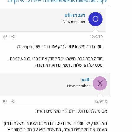
http://62.219.95.10/misimmeruk/taxesconc.aspx
ofirs1231
O
New member
#6
12/9/10
תודה גבר.מישהו יכול לחזק את דבריו של liranpm?
תודה רבה גבר. מישהו יכול לחזק את דבריו בנוגע למכס ,
מכס על המשלוח , תשלום מע"מ? תודה.
xslf
X
New member
#7
12/9/10
אם משלמים מכס, *תמיד* משלמים מע"מ
מצד שני, יש מוצרים שהם פטורים ממכס ועליהם משלמים
רק
מע"מ. אם משלמים מע"מ, התשלום הוא על מחיר המוצר +