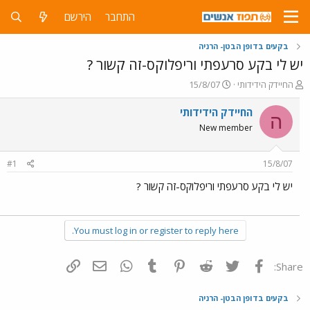
התחבר
הירשם
בקעים בדופן הבטן- הרניה
יש לי בקע סרעפתי וריפלוקס-זה קשור ?
פ
פ
החיידק הידידותי
15/8/07
ו
ו
ת
ר
החיידק הידידותי
ה
ח
ס
New member
ה
ם
נ
ב
ו
ת
#1
15/8/07
ש
א
א
ר
יש לי בקע סרעפתי וריפלוקס-זה קשור ?
י
ך
You must log in or register to reply here.
פייסבוק
Twitter
Reddit
Pinterest
Tumblr
WhatsApp
דואר אלקטרוני
הוסף קישור
Share:
בקעים בדופן הבטן- הרניה