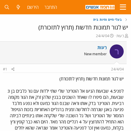
התחבר
הירשם
בעלי חיים וחיות בית
יש לגור תמונות חדשות (תרוץ לתזכורת)
פ
פ
רֵעוּת
24/4/04
ו
ו
ת
ר
רֵעוּת
ר
ח
ס
New member
ה
ם
נ
ב
ו
ת
#1
24/4/04
ש
א
א
ר
יש לגור תמונות חדשות (תרוץ לתזכורת)
י
ך
לפני4.5 שבועות הגיעו אל הוטרינר שלי שתי ילדות עם גור כלבים בן 3
שבועות, הם סיפרו לו שאחד השכנים בבנין שלהן זרק את הגור מקומה
רביעית. הוטרינר בדק אותו וראה שבנס הגור כמעט ולא נפגע מלבד
פגיעה באגן שגרמה לחולשה זמנית ברגליים האחוריות בזכות הטיפול
המסור של הוטרינר ושל גל השכנה שלי שלקחה אותו בינתיים לביתה
הוא התחיל להתרוצץ על 4 רגליים מהר מאד. היום הוא כבר קופץ ורץ
בקלות, כמעט ואין זכר לפגיעה והוטרינר אומר שנראה שהוא יחלים