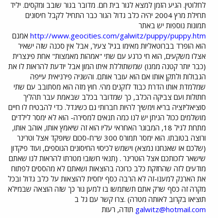
לחלוטין. הגיע הזמן למצא לגור בית חם. מדובר בגור שובב ומקסים. יליד
תחילת מרץ 2004 יהיה כלב גדול הגור כבר התחיל לקבל חיסונים
תמונות נוספות יש באתר
http://www.geocities.com/galwitz/puppy/puppy.htm
אמנם
הוא הופרד בברוטאליות מאימו בגיל צעיר, אבל אין סכנה שזה ישאיר
אצלו משקעים, הוא חי כרגע עם שתי "אמהות מאמצות" אחת פינצרית
(כבר יותר קטנה ממנו) שמשתוללת איתו המון אבל יודעת להראות לו את
הגבולות ולתקן אותו אם הוא עובר אותם. והשניה פירניאית עייפה
שמלמדת אותו הדרת כבוד לזקנים מהי. חוץ מזה הוא מסתובב עם שתי
חתולות ועם צביקה הכלב, כך שמדובר בכלב שבאמת עבר תהליך
סוציאליזציה בריא וימשיך להיות חברותי גם כשיגדל. כדי להבטיח לו חיים
מושלמים ככול הניתן יש לנו כמה תנאים למסירה- הוא לא ימסר לילדים
מתחת לגיל 18, המבוגר האחראי עליו הוא זה שיאמץ אותו, אוהב אותו,
ורוצה בטובתו. הוא ימסר תמורס 300 ש"ח-סכום שיופקד אצל וטרינר
(שלכם או שאנחנו נמצא) וישמש לכיסוי החיסונים הנוספים, ועוד פיקדון
שישאר לזכותכם אצל הוטרינר . (תנאי חשוב! מטרתו להראות לנו שאתם
מודעים לזה שהחזקת כלב כרוכה בהוצאות ושאתם לא מהססים לפתוח
את הארנק למענו-זה לא הרבה כסף יחסית להוצאות על כלב גדול ובכל
מקרה זה כסף שרק אתם תשתמשו בו למען גור כך שזה הוצאה שבמילא
תוציאו בקרוב לאותה מטרה) .צרו קשר עם גל ב
galwitz@hotmail.com
תודה, רעות