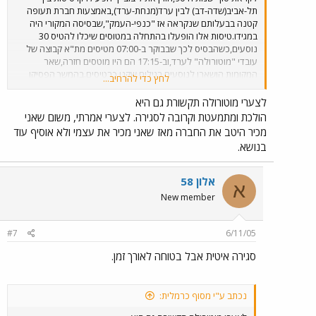
תל-אביב(שדה-דב) לבין ערד(מנחת-ערד),באמצעות חברת תעופה
קטנה בבעלותם שנקראה אז "כנפי-העמק",שבסיסה המקורי היה
במגידו.טיסות אלו הופעלו בהתחלה במטוסים שיכלו להטיס 30
נוסעים,כשהבסיס לכך שבבוקר ב-07:00 מטיסים מת"א קבוצה של
עובדי "מוטורולה" לערד,וב-17:15 הם היו מוטסים חזרה,שאר
המקומות הושארו לנוסעים רגילים שקנו כרטיסים.בהמשך הפסיקו
לחץ כדי להרחיב...
אנשי "מוטורולה" להגיע,החברה החלה להפעיל מטוסים קטנים יותר
עם לא יותר מ-10 נוסעים,על בסיס מסחרי בלבד,פעמיים ביום מערד
לצערי מוטורולה תקשורת גם היא
ב-07:45 וב-17:15,כשמת"א הוא היה יוצא ב-07:00 וב-16:30.יצא לי
הולכת ומתמעטת וקרובה לסגירה. לצערי אמרתי, משום שאני
להשתמש בקו זה כמה פעמים,היה נוח מאד להגיע מערד לתל-אביב
מכיר היטב את החברה מאז שאני מכיר את עצמי ולא אוסיף עוד
ב-25 עד 30 דקות,לראות את פקק-התנועה מלמעלה,ובמטוס הגדול
בנושא.
יותר היה גם כיבוד קל,עוגות או ופלים עם שתיה קלה וגם חמה למי
שרצה.הנוסעים הלכו והתמעטו עם הזמן לצערנו,והקו נסגר,וזה הוביל
לכך שגם המנחת בערד מוזנח כיום,המבנים שהיו בו ושמשו גם
אלון 58
א
כמנהלה ואולם נוסעים קטן חובלו ונהרסו.מידי פעם מתקיימים שם
New member
אי-אלו ארועים תעופתיים בחגים,אבל לא מעבר לזה. עד כמה שידוע
לי,חברת "כנפי-העמק",היתה מעין "בסיס" להקמת חברת ישראייר
המוכרת כיום כחברת התעופה השלישית בישראל.
#7
6/11/05
סגירה איטית אבל בטוחה לאורך זמן.
נכתב ע"י מסוף כרמלית: