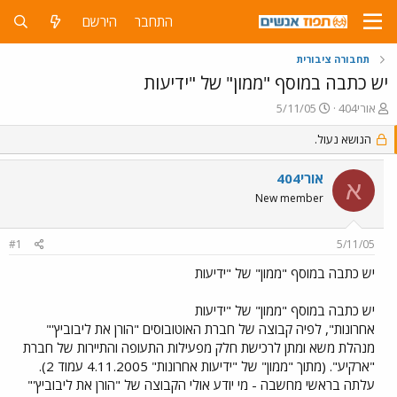
התחבר
הירשם
תחבורה ציבורית
יש כתבה במוסף "ממון" של "ידיעות
פ
פ
אורי404
5/11/05
ו
ו
ת
הנושא נעול.
ר
ח
ס
ה
ם
אורי404
א
נ
ב
New member
ו
ת
ש
א
א
ר
#1
5/11/05
י
ך
יש כתבה במוסף "ממון" של "ידיעות
יש כתבה במוסף "ממון" של "ידיעות
אחרונות", לפיה קבוצה של חברת האוטובוסים "הורן את ליבוביץ'"
מנהלת משא ומתן לרכישת חלק מפעילות התעופה והתיירות של חברת
"ארקיע". (מתוך "ממון" של "ידיעות אחרונות" 4.11.2005 עמוד 2).
עלתה בראשי מחשבה - מי יודע אולי הקבוצה של "הורן את ליבוביץ'"