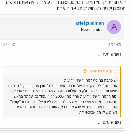
זוהי חברת "קווים" המוכרת באוטובוסים. מי יודע אולי נראה אותם רוכשים
מטוסים ישנים לשימוש קו תל אביב-אילת
arielguelman
A
New member
#2
5/11/05
נשמע מעניין..
נכתב ע"י אורי404:
יש כתבה במוסף "ממון" של "ידיעות
אחרונות", לפיה קבוצה של חברת האוטובוסים "הורן את ליבוביץ'" מנהלת
משא ומתן לרכישת חלק מפעילות התעופה והתיירות של חברת "ארקיע".
(מתוך "ממון" של "ידיעות אחרונות" 4.11.2005 עמוד 2). עלתה בראשי
מחשבה - מי יודע אולי הקבוצה של "הורן את ליבוביץ'" זוהי חברת "קווים"
המוכרת באוטובוסים. מי יודע אולי נראה אותם רוכשים מטוסים ישנים
לשימוש קו תל אביב-אילת
נשמע מעניין..