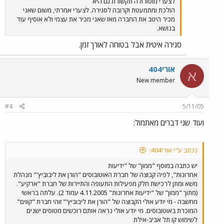
לצערי מוטורולה תקשורת גם היא
הולכת ומתמעטת וקרובה לסגירה. לצערי אמרתי, משום שאני
מכיר היטב את החברה מאז שאני מכיר את עצמי ולא אוסיף עוד
בנושא.
סגירה איטית אבל בטוחה לאורך זמן.
אורי404
א
New member
#4
5/11/05
ועוד שני דברים מאתמול:
נכתב ע"י אורי404:
יש כתבה במוסף "ממון" של "ידיעות
אחרונות", לפיה קבוצה של חברת האוטובוסים "הורן את ליבוביץ'" מנהלת
משא ומתן לרכישת חלק מפעילות התעופה והתיירות של חברת "ארקיע".
(מתוך "ממון" של "ידיעות אחרונות" 4.11.2005 עמוד 2). עלתה בראשי
מחשבה - מי יודע אולי הקבוצה של "הורן את ליבוביץ'" זוהי חברת "קווים"
המוכרת באוטובוסים. מי יודע אולי נראה אותם רוכשים מטוסים ישנים
לשימוש קו תל אביב-אילת