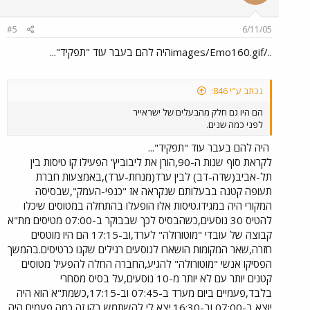
#5
6/11/05
../images/Emo160.gifהיה להם בעבר עוד "תפקיד"...
נכתב ע"י 846:
הם היו גם חלק מהבעלים של ישראייר
לפני כמה שנים.
היה להם בעבר עוד "תפקיד"...
לקראת סוף שנות ה-90,הורן את ליבוביץ' הפעילו קו טיסות בין
תל-אביב(שדה-דב) לבין ערד(מנחת-ערד),באמצעות חברת
תעופה קטנה בבעלותם שנקראה אז "כנפי-העמק",שבסיסה
המקורי היה במגידו.טיסות אלו הופעלו בהתחלה במטוסים שיכלו
להטיס 30 נוסעים,כשהבסיס לכך שבבוקר ב-07:00 מטיסים מת"א
קבוצה של עובדי "מוטורולה" לערד,וב-17:15 הם היו מוטסים
חזרה,שאר המקומות הושארו לנוסעים רגילים שקנו כרטיסים.בהמשך
הפסיקו אנשי "מוטורולה" להגיע,החברה החלה להפעיל מטוסים
קטנים יותר עם לא יותר מ-10 נוסעים,על בסיס מסחרי
בלבד,פעמיים ביום מערד ב-07:45 וב-17:15,כשמת"א הוא היה
יוצא ב-07:00 וב-16:30.יצא לי להשתמש בקו זה כמה פעמים,היה