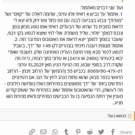
ועוד שני דברים מאתמול:
1. אתמול על כביש 4 ראיתי וולוו עירוני, שדומה לאלה של "קווים" ושל
"מטרודן" צבוע בצביעה לבנה עם פס כחול ופס ירוק ולא יצא לי
לראות כתובית כל שהיא של הבעלים. ראיתי אותו נוסע מכיוון צפון
ונכנס למוסך "וולוו", שליד משמרת. אולי למי שיוצא לנסוע בקו 921,
שעובר בסמוך למוסך ייצא לראות את האוטובוס המדובר הזה. 2.
אתמול מצומת רעננה חיכיתי בצהריים לקו 149 של "דן", בשביל
לנסוע לכפר סבא (זוהי תחנת העליה האחרונה שלו). חשבתי שאולי
יבוא בינעירוני (240X או 241X) או עירוני נמוך רצפה, כי זה מה
שקורה לרב בסופי שבוע. מה הגיע? הגיע מאן EL202F עירוני
6069/90-47X-01. בכביש 55 (ההמשך של הרחוב ויצמן - הרחוב
הראשי בכפר סבא) שהוא פתוח הנהג לחץ על הגז. אם העירוניים
החדשים ביותר של "דן" מתאמצים במהירויות האלו (שלושה הילוכים -
מה לעשות), הרי שהאוטובוס אתמול שאג במהירות של ששים קמ"ש.
מעניין איך היתה הנסיעה בו על הכבישים המהירים ולאיזו מהירות הוא
מגיע...
הנושא נעול.
פייסבוק
Twitter
Reddit
Pinterest
Tumblr
WhatsApp
דואר אלקטרוני
הוסף קישור
Share: