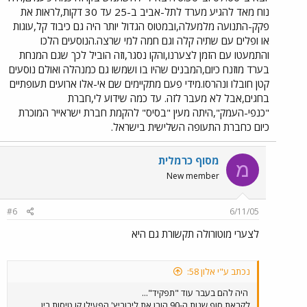
נוח מאד להגיע מערד לתל-אביב ב-25 עד 30 דקות,לראות את
פקק-התנועה מלמעלה,ובמטוס הגדול יותר היה גם כיבוד קל,עוגות
או ופלים עם שתיה קלה וגם חמה למי שרצה.הנוסעים הלכו
והתמעטו עם הזמן לצערנו,והקו נסגר,וזה הוביל לכך שגם המנחת
בערד מוזנח כיום,המבנים שהיו בו ושמשו גם כמנהלה ואולם נוסעים
קטן חובלו ונהרסו.מידי פעם מתקיימים שם אי-אלו ארועים תעופתיים
בחגים,אבל לא מעבר לזה. עד כמה שידוע לי,חברת
"כנפי-העמק",היתה מעין "בסיס" להקמת חברת ישראייר המוכרת
כיום כחברת התעופה השלישית בישראל.
מסוף כרמלית
מ
New member
#6
6/11/05
לצערי מוטורולה תקשורת גם היא
נכתב ע"י אלון 58:
היה להם בעבר עוד "תפקיד"...
לקראת סוף שנות ה-90,הורן את ליבוביץ' הפעילו קו טיסות בין