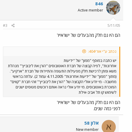
846
Active member
#3
5/11/05
הם היו גם חלק מהבעלים של ישראייר
נכתב ע"י אורי404:
יש כתבה במוסף "ממון" של "ידיעות
אחרונות", לפיה קבוצה של חברת האוטובוסים "הורן את ליבוביץ'" מנהלת
משא ומתן לרכישת חלק מפעילות התעופה והתיירות של חברת "ארקיע".
(מתוך "ממון" של "ידיעות אחרונות" 4.11.2005 עמוד 2). עלתה בראשי
מחשבה - מי יודע אולי הקבוצה של "הורן את ליבוביץ'" זוהי חברת "קווים"
המוכרת באוטובוסים. מי יודע אולי נראה אותם רוכשים מטוסים ישנים
לשימוש קו תל אביב-אילת
הם היו גם חלק מהבעלים של ישראייר
לפני כמה שנים.
אלון 58
א
New member