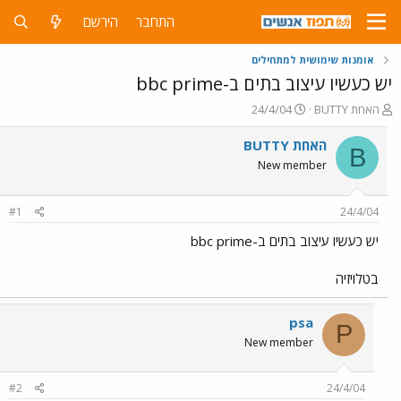
התחבר
הירשם
אומנות שימושית למתחילים
יש כעשיו עיצוב בתים ב-bbc prime
פ
פ
BUTTY האחת
24/4/04
ו
ו
ת
ר
BUTTY האחת
B
ח
ס
New member
ה
ם
נ
ב
ו
ת
#1
24/4/04
ש
א
א
ר
יש כעשיו עיצוב בתים ב-bbc prime
י
ך
בטלויזיה
psa
P
New member
#2
24/4/04