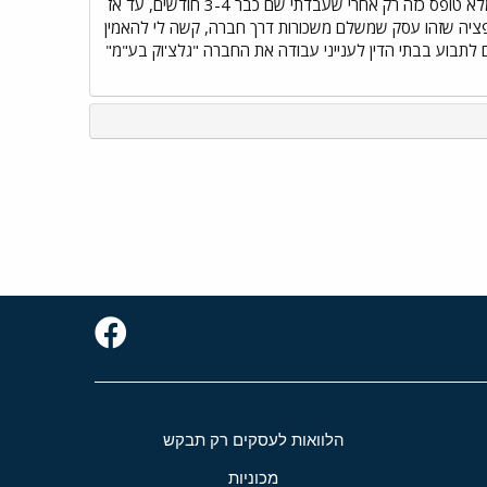
אבל אני לא זוכר שהיה רשום שם משהו על שם החברה. מה שכן אני זוכר זה שהם נזכרו לתת לי למלא טופס כזה רק אחרי שעבדתי שם כבר 3-4 חודשים, עד אז
ופציה שזהו עסק שמשלם משכורות דרך חברה, קשה לי להאמין
לתבוע בבתי הדין לענייני עבודה את החברה "גלצ'וק בע"מ"
הלוואות לעסקים רק תבקש
מכוניות