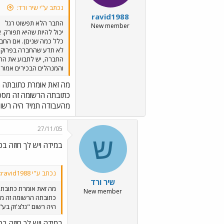
נכתב ע"י שיר ורד:
ravid1988
החבר הלא תפשוט רגל
New member
יכול להיות שהיא תפורק.
כלל כמה שנים). אם החבר
לא תדע שהחברה בפרוק ול
החברה, יש לתבוע את החב
והמנהלים הבכירים אמור
מה זאת אומרת כתובתה 
כתובתה הרשומה זה מספר
מהעבודה תמיד היה רשום 
27/11/05
ש
במידה ויש לך חוזה ב
נכתב ע"י ravid1988:
שיר ורד
מה זאת אומרת כתובת
New member
כתובתה הרשומה זה מס
היה רשום "גלצ'וק בע"
במידה ויש לך חוזה ב