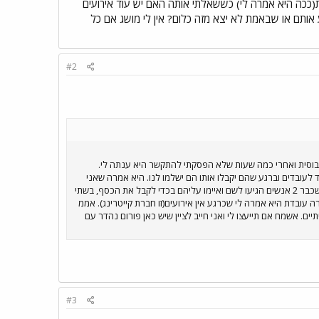
(ככה היא אמרה לי) כששאלתי אותה האם יש עוד אירועים
ע אותם או שבאמת לא יצא מזה כלום? אין לי מושג אם כל
#2
 וחייבת לי 2000 שקל) היום התקשרתי לפלאפון של הבוסית ואחרי כמה שעות שלא הפסקתי להתקשר היא ענתה לי.
ובדים וברגע שהם יקבלו אותו הם ישלמו לנו. היא אמרה שאני
יכול לתבוע אותם אבל זה לא יעזור כי אין מאיפה לקחת כסף אז לא יצא לי מזה כלום. נאמר לי שאין אף אחד במשרדים מכיוון שכבר 2 אנשים הגיעו לשם ואיימו עליהם בכדי לקבל את הכסף, בשתי
ובדת היא אמרה לי שכרגע אין אירועים(זו חברת קייטרינג). אממ
ים. אשמח אם תייעצו לי ואני חייב לציין שיש כאן פורום נהדר עם
#3