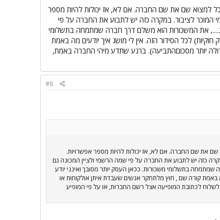
ה בחוזה. אם מלאת טופס 101 ושמרת העתק, אולי תוכל למצוא שם את שם החברה. אם לא, אז יכולות להיות מספר
י המוכר לציבור. במקרה כזה יש לתבוע את החברה על פי
ג...., את המשכורות הוא משלם דרך חברה שמתמחה בתשלומי
ק חוקיות) לכל הסידור הזה. אין לי מושג איך יודעים מה באמת
דולה יותר מסכוםהתביעה). ברגע שתדע מיהי החברה באמת,
#8
לאת טופס 101 ושמרת העתק, אולי תוכל למצוא שם את שם החברה. אם לא, אז יכולות להיות מספר אפשרויות.
קרה כזה יש לתבוע את החברה על פי שמה הרשמי ולציין המכונה גם
 שמתמחה בתשלומי משכורות. ככאן העסק יותר מסובך ואינני יודע
ים מה באמת קורה שם , חוץ מלתחקר אנשים שעבדת איתן אולקוחות או
לשלוח לכתובת המופיעה אצל רשם החברות, או על פי המופיע