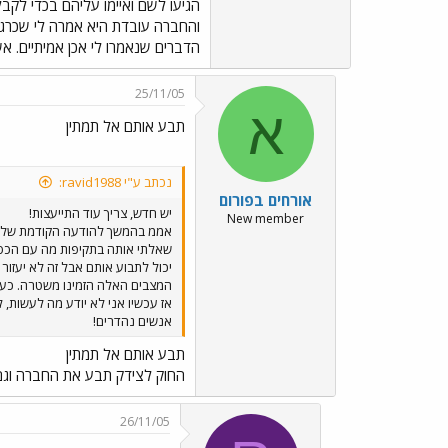
הגיעו לשם ואיימו עליהם בכדי לק
והחברה עובדת היא אמרה לי שכרגע א
הדברים שנאמרו לי אכן אמיתיים. אש
25/11/05
א
תבע אותם אל תמתין
נכתב ע"י ravid1988:
אורחים בפורום
יש חדש, צריך עוד התייעצות!
New member
שאלתי אותה בתקיפות מה עם הכסף
המצבים האלה הזמינו משטרה. כעת 
אז עכשיו אני לא יודע מה לעשות, 
אנשים נהדרים!
תבע אותם אל תמתין
החוק לצידק תבע את החברה וגם
26/11/05