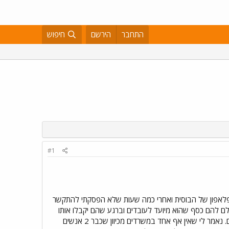
התחבר
הירשם
חיפוש
#1
י שאולי פושטת רגל וחייבת לי 2000 שקל) היום התקשרתי לפלאפון של הבוסית ואחרי כמה שעות שלא הפסקתי להתקשר
 להם כסף שהוא מיועד לעובדים וברגע שהם יקבלו אותו
הם ישלמו לנו. היא אמרה שאני יכול לתבוע אותם אבל זה לא יעזור כי אין מאיפה לקחת כסף אז לא יצא לי מזה כלום. נאמר לי שאין אף אחד במשרדים מכיוון שכבר 2 אנשים