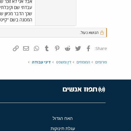
עבדתי שם וקיבלתי 
שכך הדבר מכיוון ש
המכונה בשם "קייטר
הנושא נעול.
פייסבוק
Twitter
Reddit
Pinterest
Tumblr
WhatsApp
דואר אלקטרונ
הוסף קי
Share:
פורומים
המומחים
דין ומשפט
דיני עבודה
האח הגדול
עגלת תינוקות