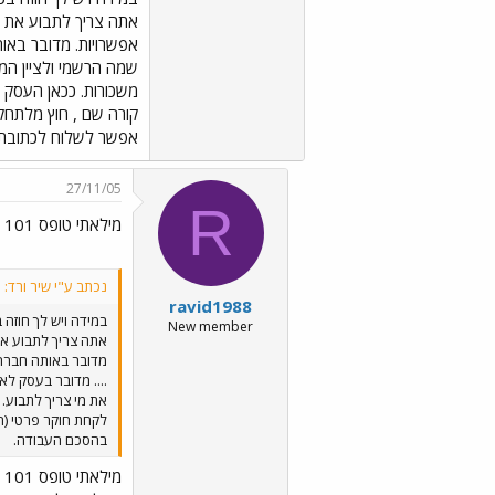
אפשרויות. מדובר באו
שמה הרשמי ולציין המ
משכורות. ככאן העסק יו
קורה שם , חוץ מלתחק
אפשר לשלוח לכתובת 
27/11/05
R
מילאתי טופס 101
נכתב ע"י שיר ורד:
ravid1988
במידה ויש לך חוזה 
New member
מדובר באותה חברה 
.... מדובר בעסק ל
את מי צריך לתבוע. 
לקחת חוקר פרטי (ה
בהסכם העבודה.
מילאתי טופס 101