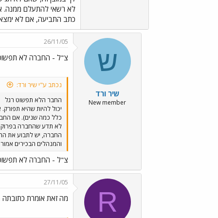
לא רשאי להתעלם ממנה. אי
כתב התביעה, אם לא ימצא 
26/11/05
ש
צ"ל - החברה לא תפשוט
נכתב ע"י שיר ורד:
שיר ורד
החבר הלא תפשוט רגל
New member
יכול להיות שהיא תפורק.
כלל כמה שנים). אם החבר
לא תדע שהחברה בפרוק ול
החברה, יש לתבוע את החב
והמנהלים הבכירים אמור
צ"ל - החברה לא תפשוט
27/11/05
R
מה זאת אומרת כתובתה 