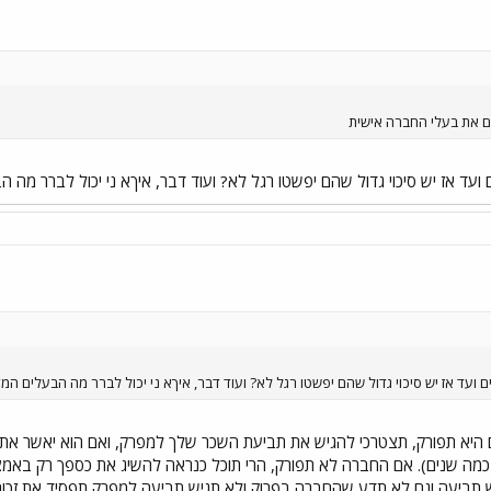
ם את בעלי החברה אישית
ועד אז יש סיכוי גדול שהם יפשטו רגל לא? ועוד דבר, איךא ני יכול לברר מה
 ועד אז יש סיכוי גדול שהם יפשטו רגל לא? ועוד דבר, איךא ני יכול לברר מה הבעלים ה
ם היא תפורק, תצטרכי להגיש את תביעת השכר שלך למפרק, ואם הוא יאשר את 
כמה שנים). אם החברה לא תפורק, הרי תוכל כנראה להשיג את כספך רק באמצ
ש תביעה וגם לא תדע שהחברה בפרוק ולא תגיש תביעה למפרק תפסיד את זכות