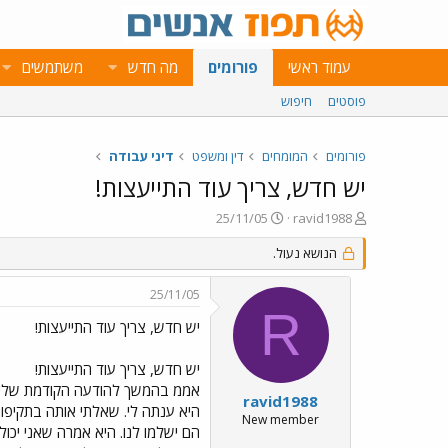
עמוד ראשי
פורומים
מה חדש
משתמשים
פוסטים
חיפוש
פורומים
המומחים
דין ומשפט
דיני עבודה
יש חדש, צריך עוד התייעצות!
פ
פ
25/11/05
ravid1988
ו
ו
ת
הנושא נעול.
ר
ח
ס
ה
ם
25/11/05
נ
ב
R
ו
ת
יש חדש, צריך עוד התייעצות!
ש
א
א
ר
יש חדש, צריך עוד התייעצות!
י
ך
ravid1988
היא ענתה לי. שאלתי אותה בתקיפו
New member