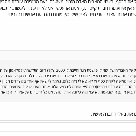
בל את הכסף, בשתי המצבים האלה הזמינו משטרה. כעת המזכירה עובדת מהבית
ין אירועים(זו חברת קייטרינג). אממ אז עכשיו אני לא יודע מה לעשות, לתבו
מח אם תייעצו לי ואני חייב לציין שיש כאן פורום נהדר עם אנשים נהדרים!
אממ בהמשך להודעה הקודמת שלי( על העבודה שלי שאולי פושטת רגל
 שלי והיא אמרה שכרגע אין להם כסף ושיש חברה שצריכה לשלם להם כסף שהוא מיועד לע
המזכירה עובדת מהבית(ככה היא אמרה לי) כששאלתי אותה האם יש עוד אירועים והחברה ע
לתבוע אותם או שבאמת לא יצא מזה כלום? אין לי מושג אם כל הדברים שנאמרו לי אכן אמיתי
 את בעלי החברה אישית