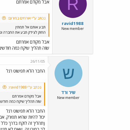
R
אבל מקודם אמרתם
נכתב ע"י אורחים בפורום:
ravid1988
תבע אותם אל תמתין
New member
החוק לצידק תבע את החברה וג
אבל מקודם אמרתם
שזה תהליך שיקח כמה חודשים 
26/11/05
ש
החבר הלא תפשוט רגל
נכתב ע"י ravid1988:
שיר ורד
אבל מקודם אמרתם
New member
שזה תהליך שיקח כמה חודשים
החבר הלא תפשוט רגל
יכול להיות שהיא תפורק. א
(תהליך זה לוקח בדרך כלל 
לך במובן זה, שאם לא תגי