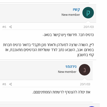
קשיו
ק
New member
#6
20/1/03
כרטיס חבר. תירשמי (יש קישור בטאג-
ליין, השורה שרצה למעלה) ולאחר מכן תקבלי בדואר כרטיס חברות
בפורום. אגב, השבוע כתב לורד ששליחת הכרטיסים מתעכבת, אז
קחי בחשבון.
נירהמ1
נ
New member
#8
20/1/03
את יכולה להצטרף לרשימת הממתיניםםם..