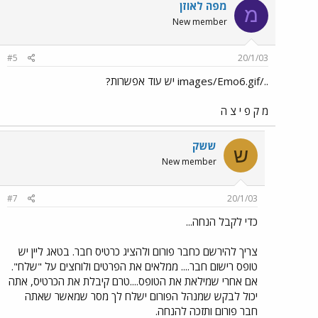
מפה לאוזן
מ
New member
#5
20/1/03
../images/Emo6.gif יש עוד אפשרות?
מ ק פ י צ ה
ששק
ש
New member
#7
20/1/03
כדי לקבל הנחה...
צריך להירשם כחבר פורום ולהציג כרטיס חבר. בטאג ליין יש
טופס רישום חבר.... ממלאים את הפרטים ולוחצים על "שלח".
אם אחרי שמילאת את הטופס....טרם קיבלת את הכרטיס, אתה
יכול לבקש שמנהל הפורום ישלח לך מסר שמאשר שאתה
חבר פורום ותזכה להנחה.