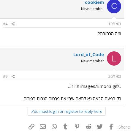
cookiem
C
New member
#4
19/1/03
ומה הכתובת?
Lord_of_Code
L
New member
#9
20/1/03
../images/Emo43.gif תודה...
רק בפעם הבאה נא לתאם איתי את פרסום הנחות בפורום.
You must log in or register to reply here.
פייסבוק
Twitter
Reddit
Pinterest
Tumblr
WhatsApp
דואר אלקטרוני
הוסף קישור
Share: