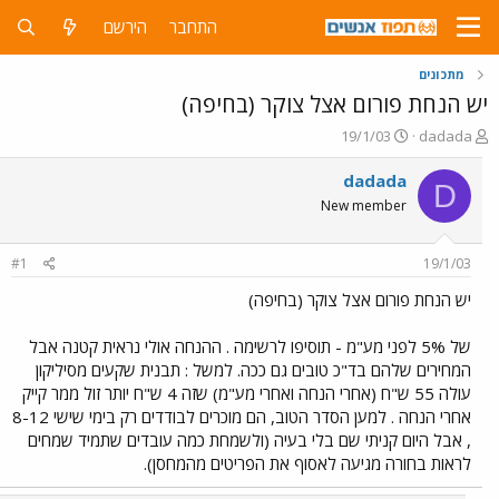
התחבר
הירשם
מתכונים
יש הנחת פורום אצל צוקר (בחיפה)
פ
פ
19/1/03
dadada
ו
ו
ת
ר
dadada
D
ח
ס
New member
ה
ם
נ
ב
ו
ת
#1
19/1/03
ש
א
א
ר
יש הנחת פורום אצל צוקר (בחיפה)
י
ך
של 5% לפני מע"מ - תוסיפו לרשימה . ההנחה אולי נראית קטנה אבל
המחירים שלהם בד"כ טובים גם ככה. למשל : תבנית שקעים מסיליקון
עולה 55 ש"ח (אחרי הנחה ואחרי מע"מ) שזה 4 ש"ח יותר זול ממר קייק
אחרי הנחה . למען הסדר הטוב, הם מוכרים לבודדים רק בימי שישי 8-12
, אבל היום קניתי שם בלי בעיה (ולשמחת כמה עובדים שתמיד שמחים
לראות בחורה מגיעה לאסוף את הפריטים מהמחסן).