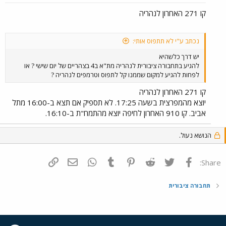
קו 271 האחרון לנהריה
נכתב ע"י לא תתפוס אותי:
יש דרך כלשהיא
להגיע בתחבורה ציבורית לנהריה מת"א ב4 בצהריים של יום שישי ? או
לפחות להגיע למקום שממנו קל לתפוס וטרמפים לנהריה ?
קו 271 האחרון לנהריה
יוצא מהמפרצית בשעה 17:25. לא תספיק אם תצא ב-16:00 מתל
אביב. קו 910 האחרון לחיפה יוצא מהתמח"ת ב-16:10.
הנושא נעול.
פייסבוק
Twitter
Reddit
Pinterest
Tumblr
WhatsApp
דואר אלקטרוני
הוסף קישור
Share:
תחבורה ציבורית