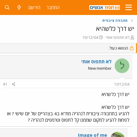
התחבר
הירשם
תחבורה ציבורית
יש דרך כלשהיא
פ
פ
לא תתפוס אותי
10/12/04
ו
ו
ת
הנושא נעול.
ר
ח
ס
ה
ם
לא תתפוס אותי
ל
נ
ב
New member
ו
ת
ש
א
א
ר
#1
10/12/04
י
ך
יש דרך כלשהיא
יש דרך כלשהיא
להגיע בתחבורה ציבורית לנהריה מת"א ב4 בצהריים של יום שישי ? או
לפחות להגיע למקום שממנו קל לתפוס וטרמפים לנהריה ?
Image of me