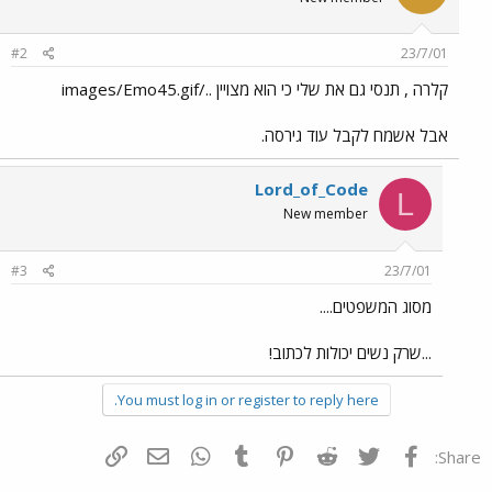
#2
23/7/01
קלרה , תנסי גם את שלי כי הוא מצויין ../images/Emo45.gif
אבל אשמח לקבל עוד גירסה.
Lord_of_Code
L
New member
#3
23/7/01
מסוג המשפטים....
...שרק נשים יכולות לכתוב!
You must log in or register to reply here.
פייסבוק
Twitter
Reddit
Pinterest
Tumblr
WhatsApp
דואר אלקטרוני
הוסף קישור
Share: