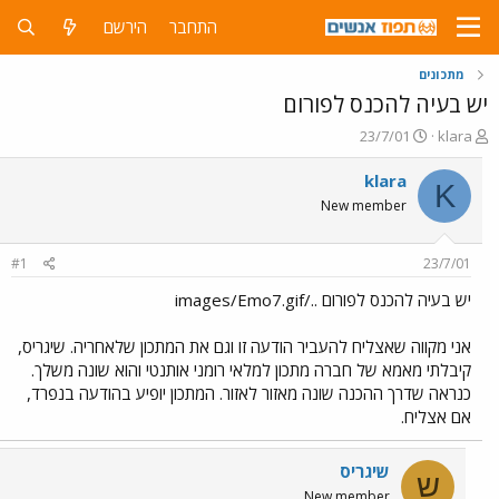
התחבר
הירשם
מתכונים
יש בעיה להכנס לפורום
פ
פ
23/7/01
klara
ו
ו
ת
ר
klara
K
ח
ס
New member
ה
ם
נ
ב
ו
ת
#1
23/7/01
ש
א
א
ר
יש בעיה להכנס לפורום ../images/Emo7.gif
י
ך
אני מקווה שאצליח להעביר הודעה זו וגם את המתכון שלאחריה. שיגריס,
קיבלתי מאמא של חברה מתכון למלאי רומני אותנטי והוא שונה משלך.
כנראה שדרך ההכנה שונה מאזור לאזור. המתכון יופיע בהודעה בנפרד,
אם אצליח.
שיגריס
ש
New member