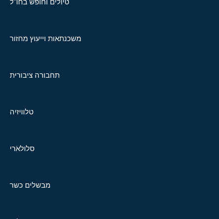
טיולים וחופש בחו"ל
משכנתאות וייעוץ מחזור
תחבורה ציבורית
טלוויזיה
סלולארי
מבשלים כשר