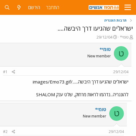
התחבר
הירשם
תרבות הונגריה
ישראלים שהגיעו דרך היבשה....
פ
פ
טומי*
29/12/04
ו
ו
ת
ר
טומי*
ט
ח
ס
New member
ה
ם
נ
ב
ו
ת
#1
29/12/04
ש
א
א
ר
ישראלים שהגיעו דרך היבשה....../images/Emo73.gif
י
ך
להונגריה...נדהמו לראות מרחוק, שלט ענק SHALOM
טומי*
ט
New member
#2
29/12/04