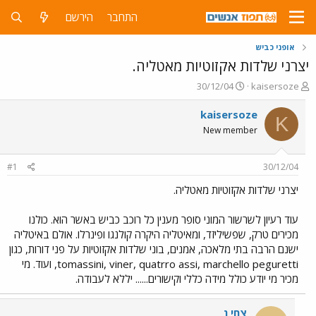
התחבר
הירשם
אופני כביש
יצרני שלדות אקזוטיות מאטליה.
פ
פ
30/12/04
kaisersoze
ו
ו
ת
ר
kaisersoze
K
ח
ס
New member
ה
ם
נ
ב
ו
ת
#1
30/12/04
ש
א
א
ר
יצרני שלדות אקזוטיות מאטליה.
י
ך
עוד רעיון לשרשור המוני סופר מענין כל רוכב כביש באשר הוא. כולנו
מכירים טרק, שפשיליזד, ומאיטליה היקרה קולנגו ופינרלו. אולם באיטליה
ישנם הרבה בתי מלאכה, אמנים, בוני שלדות אקזוטיות על פני דורות, כגון
tomassini, viner, quatrro assi, marchello peguretti, ועוד. מי
מכיר מי יודע כולל מידה כללי וקישורים...... יללא לעבודה.
צחי נ