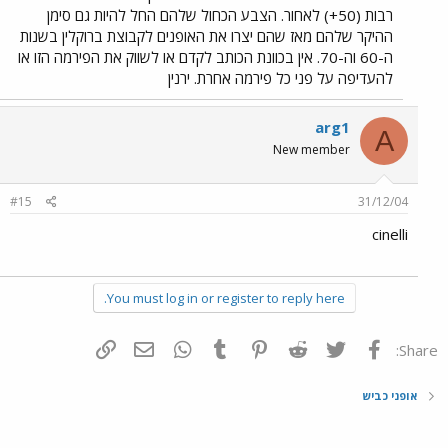
רבות (50+) לאחור. הצבע הכחול שלהם החל להיות גם סימן
ההיקר שלהם מאז שהם יצרו את האופנים לקבוצת ברוקלין בשנות
ה-60 וה-70. אין בכוונת הכותב לקדם או לשווק את הפירמה הזו או
להעדיפה על פני כל פירמה אחרת. ירנין
arg1
A
New member
#15
31/12/04
cinelli
You must log in or register to reply here.
פייסבוק
Twitter
Reddit
Pinterest
Tumblr
WhatsApp
דואר אלקטרוני
הוסף קישור
Share:
אופני כביש