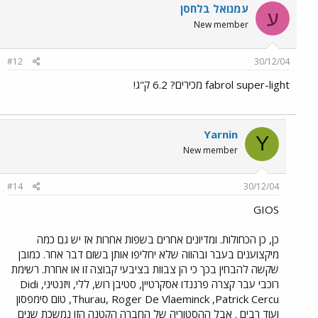
עמנואל בלחסן
ע
New member
#12
30/12/04
fabrol super-light מכירים? 6.2 ק"ג!
Yarnin
Y
New member
#14
30/12/04
GIOS
כן, כן הכחולות. ומדיונים אחרים בשפות אחרות אז יש גם כמה
מיקצוענים בעבר ובהווה שלא יחליפו אותן בשום דבר אחר. כמובן
שקשה להבחין בכך כי הן צבוות בציבעי קבוצה זו או אחרת. רשימת
רוכבי עבר קצרה פרננדו אסקרטיין, סטיבן רוש, ללי, ויזנטיני, Didi
Thurau, Roger De Vlaeminck ,Patrick Cercu, טום סימפסון
ועוד רבים . אבל ההסטוריה של החברה הקטנה הזו נמשכת שנים