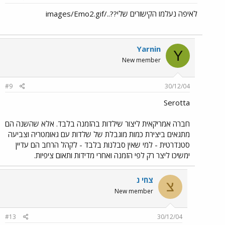
לאיפה נעלמו הקישורים שלי??../images/Emo2.gif
Yarnin
Y
New member
#9
30/12/04
Serotta
חברה אמריקאית ליצור שילדות בהזמנה בלבד. אלא שהשנה הם
מתגאים ביצירת כמות מוגבלת של שלדות עם גאומטריה וצביעה
סטנדרטית - למי שאין סבלנות בלבד - לקהל הרחב הם עדיין
ימשיכו ליצר רק לפי הזמנה ואחרי מדידות ותאום ציפיות.
צחי נ
צ
New member
#13
30/12/04