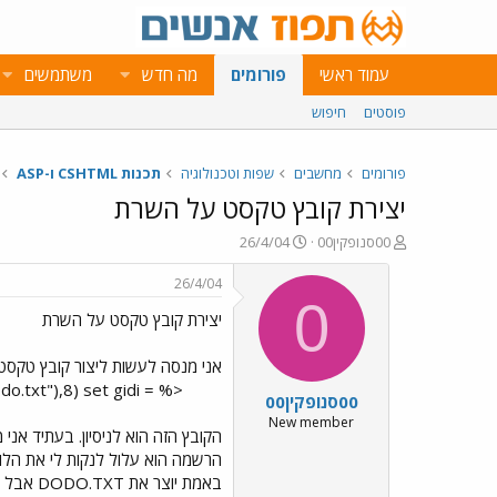
עמוד ראשי
פורומים
מה חדש
משתמשים
פוסטים
חיפוש
פורומים
מחשבים
שפות וטכנולוגיה
תכנות CSHTML ו-ASP
יצירת קובץ טקסט על השרת
פ
פ
00סנופקין00
26/4/04
ו
ו
ת
ר
26/4/04
ח
ס
0
יצירת קובץ טקסט על השרת
ה
ם
נ
ב
ו
ת
אני מנסה לעשות ליצור קובץ טקסט
ש
א
o.txt"),8) set gidi =
00סנופקין00
א
ר
י
New member
הקובץ הזה הוא לניסיון. בעתיד אנ
ך
הרשמה הוא עלול לנקות לי את הלוג 
באמת יוצר את DODO.TXT אבל בשורה 4 שהוא אמור לכתוב הוא נותן לי