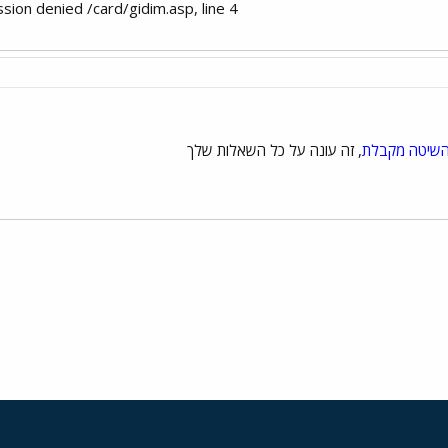
ion denied /card/gidim.asp, line 4​
השיטה מקבלת
, זה עונה על כל השאלות שלך
י
שור