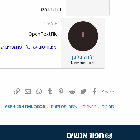
תודה מראש
26/4/04
י
OpenTextFile
תעבור טוב על כל הפרמטרים ש
ילדה בלבן
New member
פייסבוק
Twitter
Reddit
Pinterest
Tumblr
WhatsApp
דואר אלקטרונ
הוסף קי
Share:
פורומים
מחשבים
שפות וטכנולוגיה
תכנות CSHTML ו-ASP