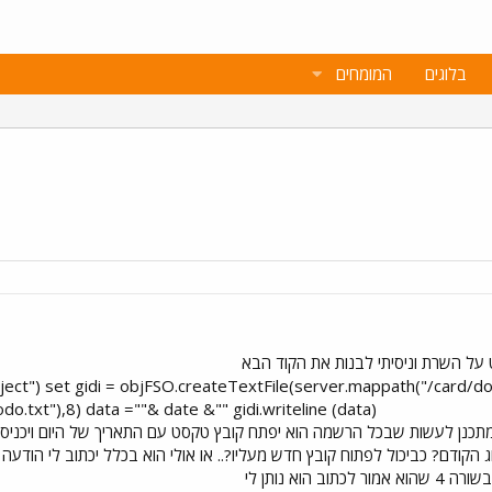
בלוגים
המומחים
 על השרת וניסיתי לבנות את הקוד הבא
ject") set gidi = objFSO.createTextFile(server.mappath("/card/dod
xt"),8) data =""& date &"" gidi.writeline (data) %>​
י מתכנן לעשות שבכל הרשמה הוא יפתח קובץ טקסט עם התאריך של היום ויכניס
הקודם? כביכול לפתוח קובץ חדש מעליו?.. או אולי הוא בכלל יכתוב לי הודעה קו