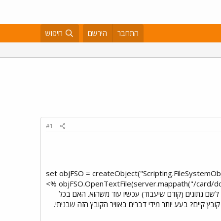
התחבר
הירשם
חיפוש
#1
<% set objFSO = createObject("Scripting.FileSystemOb
objFSO.OpenTextFile(server.mappath("/card/dodo.t
 לשם נתונים (קודם שיעבוד) עכשיו עוד משהוא. האם בכל
בץ קיים? בעע יותר מידי דברים באוויר הקובץ הזה שבניתי.