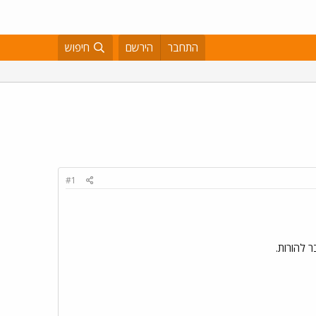
התחבר
הירשם
חיפוש
#1
 להורות.