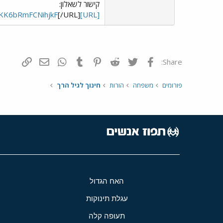
קישור לשאלון:
[/URL]
[URL]https://biusocialsciences.eu.qualtrics.com/jfe/form/SV_6KK6bRmFCNihjkF
פייסבוק
Twitter
Reddit
Pinterest
Tumblr
WhatsApp
דואר אלקטרונ
הוסף קי
Share:
פורומים
משפחה
הורות
חינוך לגיל הרך
האח הגדול
עגלת תינוקות
תעופה קלה