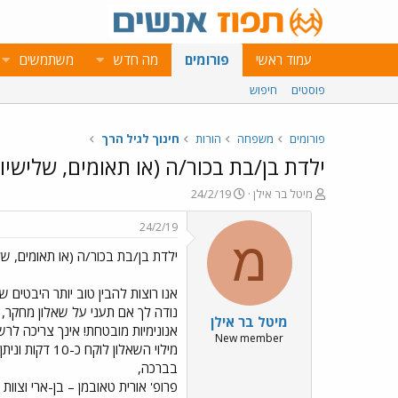
עמוד ראשי
פורומים
מה חדש
משתמשים
פוסטים
חיפוש
פורומים
משפחה
הורות
חינוך לגיל הרך
ילדת בן/בת בכור/ה (או תאומים, שלישיו
פ
פ
מיטל בר אילן
24/2/19
ו
ו
ת
ר
24/2/19
ח
ס
מ
ילדת בן/בת בכור/ה (או תאומים, של
ה
ם
נ
ב
ו
ת
אנו רוצות להבין טוב יותר היבטים 
ש
א
נודה לך אם תעני על שאלון מחקר, 
מיטל בר אילן
א
ר
אנונימיות מובטחת! אינך צריכה לר
י
New member
מילוי השאלון לוקח כ-10 דקות וניתן למלאו גם דרך הטלפון הנייד.
ך
בברכה,
פרופ' אורית טאובמן – בן-ארי וצוות