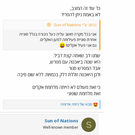
כל עוד זה המצב,
לא באמת ניתן להפריד
נכתב ע"י Sun of Nations:
אני בכל מקרה חושב עליה כעל גיבורה בגלל סוגייה
אחרת-סוגיית פעילותה למען האקלים.
גם אני פעיל אקלים!
שמנו לב שאתה קצת דביל.
היא שטה ביאכטה עם מפרש,
אבל המפרש סגור
ולכן היאכטה זוללת דלק בכמויות. ללא שום סיבה
כי זאת מעולם לא הייתה מלחמת אקלים
זאת מלחמת שופוני
R
סבא של כיפה אדומה
e
a
c
Sun of Nations
S
t
Well-known member
i
o