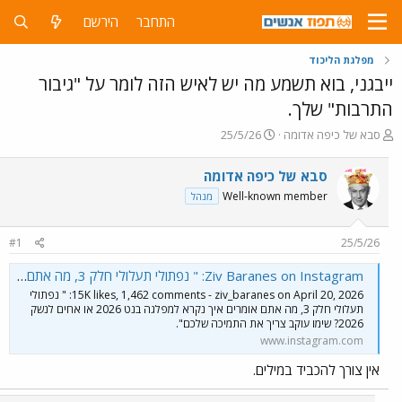
התחבר
הירשם
מפלגת הליכוד
ייבגני, בוא תשמע מה יש לאיש הזה לומר על "גיבור
התרבות" שלך.
פ
פ
סבא של כיפה אדומה
25/5/26
ו
ו
ת
ר
סבא של כיפה אדומה
ח
ס
Well-known member
מנהל
ה
ם
נ
ב
ו
ת
#1
25/5/26
ש
א
א
ר
Ziv Baranes on Instagram‎: "⁨ נפתולי תעלולי חלק 3, מה אתם אומרים איך נקרא למפלגה בנט 2026 או אחים לנשק 2026? שימו עוקב צריך את התמיכה שלכם"‎
י
15K likes, 1,462 comments - ziv_baranes on April 20, 2026‎: "⁨ נפתולי
ך
תעלולי חלק 3, מה אתם אומרים איך נקרא למפלגה בנט 2026 או אחים לנשק
2026? שימו עוקב צריך את התמיכה שלכם". ‎
www.instagram.com
אין צורך להכביד במילים.