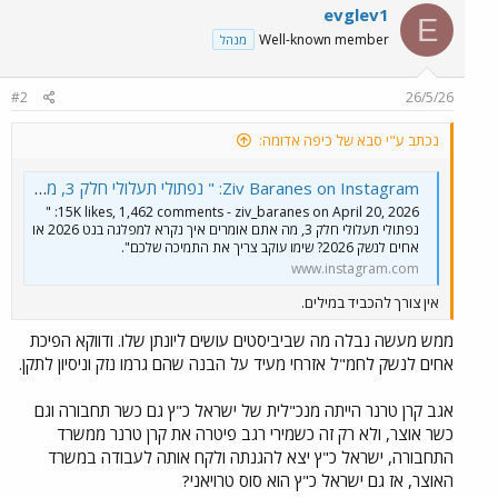
evglev1
E
Well-known member
מנהל
#2
26/5/26
נכתב ע"י סבא של כיפה אדומה:
Ziv Baranes on Instagram‎: "⁨ נפתולי תעלולי חלק 3, מה אתם אומרים איך נקרא למפלגה בנט 2026 או אחים לנשק 2026? שימו עוקב צריך את התמיכה שלכם"‎
15K likes, 1,462 comments - ziv_baranes on April 20, 2026‎: "⁨
נפתולי תעלולי חלק 3, מה אתם אומרים איך נקרא למפלגה בנט 2026 או
אחים לנשק 2026? שימו עוקב צריך את התמיכה שלכם". ‎
www.instagram.com
אין צורך להכביד במילים.
ממש מעשה נבלה מה שביביסטים עושים ליונתן שלו. ודווקא הפיכת
אחים לנשק לחמ"ל אזרחי מעיד על הבנה שהם גרמו נזק וניסיון לתקן.
אגב קרן טרנר הייתה מנכ"לית של ישראל כ"ץ גם כשר תחבורה וגם
כשר אוצר, ולא רק זה כשמירי רגב פיטרה את קרן טרנר ממשרד
התחבורה, ישראל כ"ץ יצא להגנתה ולקח אותה לעבודה במשרד
האוצר, אז גם ישראל כ"ץ הוא סוס טרויאני?