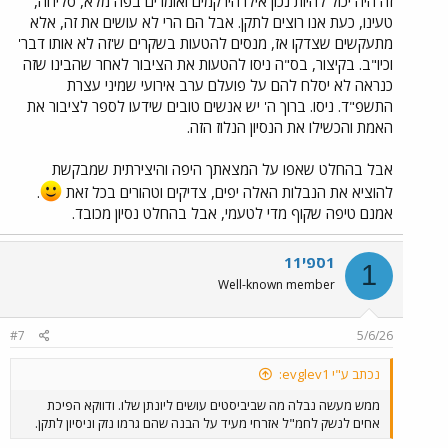
זה היה יכול להיות נכון אילו היו קמים ואומרים בפה מלא, סליחה,
טעינו, כעת אנו רוצים לתקן. אבל הם הרי לא עושים את זה, אלא
מתעקשים שצדקו אז, מנסים להטעות בשקרים ש'זה לא אותו דבר'
וכיו"ב. בקיצור, בס"ה ניסו להטעות את הציבור לאחר שהבינו שזה
כנראה לא יסלח להם על פועלם ערב אירועי שמיני עצרת
התשפ"ד. ניסו. ברוך ה' יש אנשים טובים שידעו לספר לציבור את
האמת והכשילו את הנסיון הנלוז הזה.
אבל בהחלט שאפו על המצאתך היפה והיצירתית שמבקשת
להוציא את הנבלות האלה יפים, צדיקים וטהורים בכל זאת
.
אמנם טיפה שקוף מדי לטעמי, אבל בהחלט נסיון מכובד.
1ספי11
1
Well-known member
#7
5/6/26
נכתב ע"י evglev1:
ממש מעשה נבלה מה שביביסטים עושים ליונתן שלו. ודווקא הפיכת
אחים לנשק לחמ"ל אזרחי מעיד על הבנה שהם גרמו נזק וניסיון לתקן.