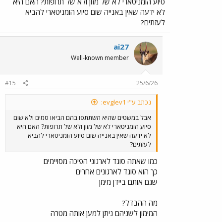
סיוע הומניטארי לא של מזון ולא של תרופות? האם היא
לא ידעה שאין באנייה שום סיוע הומניטארי להביא
לעזתים?
ai27
Well-known member
#15
25/6/26
נכתב ע"י evglev1:
אבל במשטים שהיא השתתפו בהם הביאו סמים ולא שום
סיוע הומניטארי לא של מזון ולא של תרופות? האם היא
לא ידעה שאין באנייה שום סיוע הומניטארי להביא
לעזתים?
כמו שאתה סוגד לארגוני הפיכה מסויימים
כך הוא סוגד לארגונים אחרים
שגם אותם ביידן מימן
מה ההבדל?
המימון לשניהם ניתן למען אותה מטרה