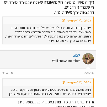
איך זה מעיד על משהו חוץ מהעובדה שאיפה שממשלה כושלת יש
מי שמנהל א הדברים.
ההמצאות שלך מעידות עליך.
נכתב ע"י evglev1:
אגב קרן טרנר הייתה מנכ"לית של ישראל כ"ץ גם כשר תחבורה וגם
כשר אוצר, ולא רק זה כשמירי רגב פיטרה את קרן טרנר ממשרד
התחבורה, ישראל כ"ץ יצא להגנתה ולקח אותה לעבודה במשרד האוצר,
אז גם ישראל כ"ץ הוא סוס טרויאני?
ai27
Well-known member
#14
25/6/26
נכתב ע"י evglev1:
ממש מעשה נבלה מה שביביסטים עושים ליונתן שלו. ודווקא הפיכת
אחים לנשק לחמ"ל אזרחי מעיד על הבנה שהם גרמו נזק וניסיון לתקן.
זה היה במטרה לגייס תרומות בסכומי עתק מממשל ביידן
שזרמו להפגנות למען הפיכה