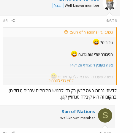
Well-known member
מנהל
#6
4/6/26
נכתב ע"י Sun of Nations:
גיבורים?
הגיבורה שלי זאת גרטה
צפה בקובץ המצורף 147128
בשנה שעברה היא באה לבקר אותנו!
לחץ כדי להרחיב...
צפה בקובץ המצורף 147129
לדעתי גרטה באה לכאן רק כדי לחפש בולבולים ערבים (גדולים)
במקום זה היא קיבלה סנדוויץ קטן.
לא התרגשתי ככה מביקור בארץ של מישהו מחו"ל מאז הביקור האחרון
של ג'סטין ב-2017
Sun of Nations
S
צפה בקובץ המצורף 147133
Well-known member
הוא היה אמור לבוא עוד פעם ב-2022 אבל הוא ביטל בגלל שהוא היה
חולה