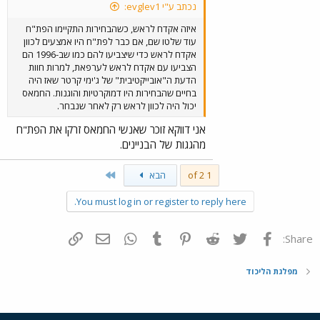
נכתב ע"י evglev1:
איזה אקדח לראש, כשהבחירות התקיימו הפת"ח
עוד שלטו שם, אם כבר לפת"ח היו אמצעים לכוון
אקדח לראש כדי שיצביעו להם כמו שב-1996 הם
הצביעו עם אקדח לראש לערפאת, למרות חוות
הדעת ה"אובייקטיבית" של ג'ימי קרטר שאז היה
בחיים שהבחירות היו דמוקרטיות והוגנות. החמאס
יכול היה לכוון לראש רק לאחר שנבחר.
אני דווקא זוכר שאנשי החמאס זרקו את הפת"ח
מהגגות של הבניינים.
Last
1 of 2
הבא
You must log in or register to reply here.
פייסבוק
Twitter
Reddit
Pinterest
Tumblr
WhatsApp
דואר אלקטרוני
הוסף קישור
Share:
מפלגת הליכוד