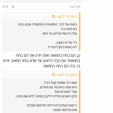
n
#18
18/7/26
s
:
נכתב ע"י ai27:
בסופו של דבר, החמאס זו הממשלה שהם בחרו
הם תמכו בה
ואלו הדעות שלהם עד היום
כל עוד זה המצב,
לא באמת ניתן להפריד
כן, הם בחרו בחמאס. אתה יודע איך הם בחרו
בחמאס? עם רובה לראש, ומי שלא בוחר חמאס, יורים
בו. ככה הם בחרו בחמאס.
נכתב ע"י ai27:
שמנו לב שאתה קצת דביל.
היא שטה ביאכטה עם מפרש,
אבל המפרש סגור
ולכן היאכטה זוללת דלק בכמויות. ללא שום סיבה
כי זאת מעולם לא הייתה מלחמת אקלים
זאת מלחמת שופוני