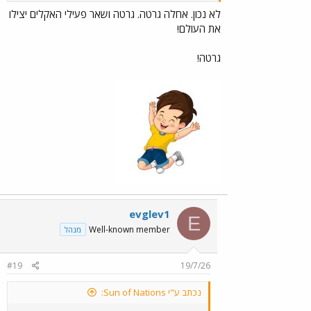
לא נכון. אחלה גרטה. גרטה ושאר פעילי האקלים יצילו
את העולם!
גרטה!
evglev1
E
Well-known member
מנהל
#19
19/7/26
נכתב ע"י Sun of Nations: