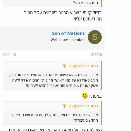
החדשים גיבורה?
בדיוק קניתי בשבוע הספר ביוגרפיה על לימונוב
מה דעתכם עליו?
Sun of Nations
S
Well-known member
#16
8/7/26
נכתב ע"י evglev1:
אבל במשטים שהיא השתתפו בהם הביאו סמים ולא שום סיוע
הומניטארי לא של מזון ולא של תרופות? האם היא לא ידעה
שאין באנייה שום סיוע הומניטארי להביא לעזתים?
באמת?
נכתב ע"י evglev1:
אבל איך אתה כיהודי רואה במי שנלחמת על זכויות הנאצים
החדשים גיבורה?
היא לא בצד של חמאס. היא בצד של האזרחים העזתים,