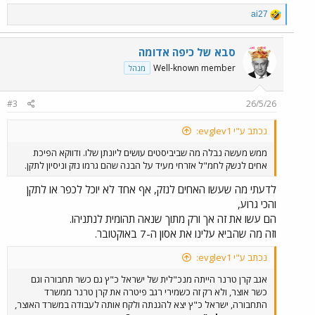
R
ai27
e
a
c
סבא של כיפה אדומה
t
Well-known member
מנהל
i
o
n
#3
26/5/26
s
:
נכתב ע"י evglev1:
ממש מעשה נבלה מה שביביסטים עושים ליונתן שלו. ודווקא הפיכת
אחים לנשק לחמ"ל אזרחי מעיד על הבנה שהם גרמו נזק וניסיון לתקן.
לדעתי מה שעשו האחים לנזק, אף אחד לא יוכל לכפר או לתקן
והכי גרוע,
הם עשו את זה אך ורק מתוך שנאה תהומית לנתניהו.
וזה מה שהביא עלינו את אסון ה-7 באוקטובר.
נכתב ע"י evglev1:
אגב קרן טרנר הייתה מנכ"לית של ישראל כ"ץ גם כשר תחבורה וגם
כשר אוצר, ולא רק זה כשמירי רגב פיטרה את קרן טרנר ממשרד
התחבורה, ישראל כ"ץ יצא להגנתה ולקח אותה לעבודה במשרד האוצר,