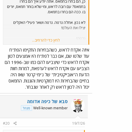
כן, הם בחרו בחמאס. אתה יודע איך הם בחרו
בחמאס? עם רובה לראש, ומי שלא בוחר חמאס, יורים
בו. ככה הם בחרו בחמאס.
לא נכון. אחלה גרטה. גרטה ושאר פעילי האקלים
יצילו את העולם!
גרטה!
לחץ כדי להרחיב...
צפה בקובץ המצורף 148901
איזה אקדח לראש, כשהבחירות התקיימו הפת"ח
עוד שלטו שם, אם כבר לפת"ח היו אמצעים לכוון
אקדח לראש כדי שיצביעו להם כמו שב-1996 הם
הצביעו עם אקדח לראש לערפאת, למרות חוות
הדעת ה"אובייקטיבית" של ג'ימי קרטר שאז היה
בחיים שהבחירות היו דמוקרטיות והוגנות. החמאס
יכול היה לכוון לראש רק לאחר שנבחר.
סבא של כיפה אדומה
Well-known member
מנהל
#20
19/7/26