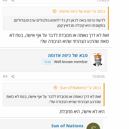
#8
15/6/26
טוב, לפחות הם החזירו לי את הכסף על הכרטיס
נכתב ע"י סבא של כיפה אדומה:
לדעתי גרטה באה לכאן רק כדי לחפש בולבולים ערבים (גדולים)
מעניין מתי הוא יבוא עוד פעם
במקום זה היא קיבלה סנדוויץ קטן.
כבר עבר כמעט עשור, שיבוא כבר
זאת לא דרך נאותה או מכובדת לדבר על אף אישה, בטח לא
כזאת שהרגע הצהרתי שהיא הגיבורה שלי.
שגם גרטה תבוא
סבא של כיפה אדומה
Well-known member
מנהל
#9
15/6/26
נכתב ע"י Sun of Nations:
זאת לא דרך נאותה או מכובדת לדבר על אף אישה, בטח לא כזאת
שהרגע הצהרתי שהיא הגיבורה שלי.
היא לא אישה, היא מחבלת.
Sun of Nations