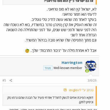
אז גם ישראל כ"ץ הוא סוס טרויאני?
לא, ישראל קץ הוא לא סוס טרויאני..
לדעתי הוא חמור טרויאני.
בעיקר לאחר מה שהוא עשה לח"כ טלי גוטליב.
זה שהוא העסיק את קרן (טינה) טרנר במשרדיו, בוא לא נשכח שזה
היה לפני עשור ולפני שש שנים, עוד לפני שהתחילה פה השנאה
הגדולה אחד לשני
וגם מתוך התפיסה שלו שהיא טובה בניהול המשרד.
אבל לא אמרת מילה על "גיבור התרבות" שלך..
Harrington
Well-known member
מנהל
#5
3/6/26
נכתב ע"י evglev1:
דווקא הפיכת אחים לנשק לחמ"ל אזרחי מעיד על הבנה שהם גרמו נזק
וניסיון לתקן.