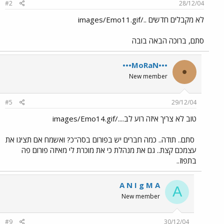
#2
28/12/04
לא מקבלים חדשים ../images/Emo11.gif
סתם, ברוכה הבאה בובה
•••MoRaN•••
•
New member
#5
29/12/04
טוב לא צריך איזה רוע לב..../images/Emo14.gif
סתם.. תודה.. כמה חברים יש בפורום בסה"כ? ואשמח אם תציגו את
עצמכם קצת.. גם את מנהלת כי את מוכרת לי מאיזה פורום פה
בתפוז..
A N I g M A
A
New member
#9
30/12/04