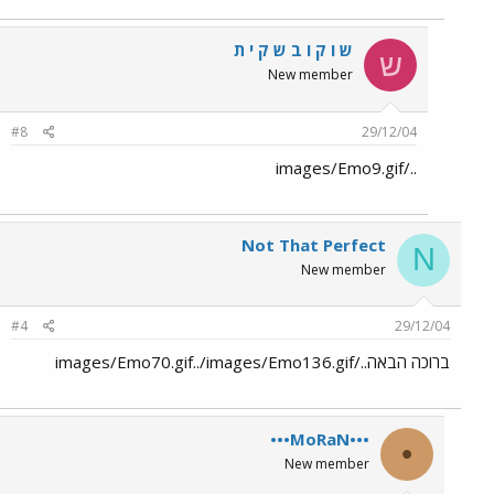
ש ו ק ו ב ש ק י ת
ש
New member
#8
29/12/04
../images/Emo9.gif
Not That Perfect
N
New member
#4
29/12/04
ברוכה הבאה../images/Emo70.gif../images/Emo136.gif
•••MoRaN•••
•
New member