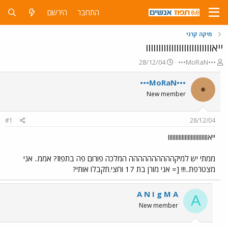
התחבר
הירשם
מיקה קרני
ייאוווווווווווווווווווווווווו
פ
פ
28/12/04
•••MoRaN•••
ו
ו
ת
ר
•••MoRaN•••
•
ח
ס
New member
ה
ם
נ
ב
ו
ת
#1
28/12/04
ש
א
א
ר
ייאוווווווווווווווווווווווווו
י
ך
ממתי יש למיקהההההההההה המלכה פורום פה בתפוז? אממ.. אני
מצטרפת..!!! [= אני מורן בת 17 וחצי.תקבלו אותי?
A N I g M A
A
New member