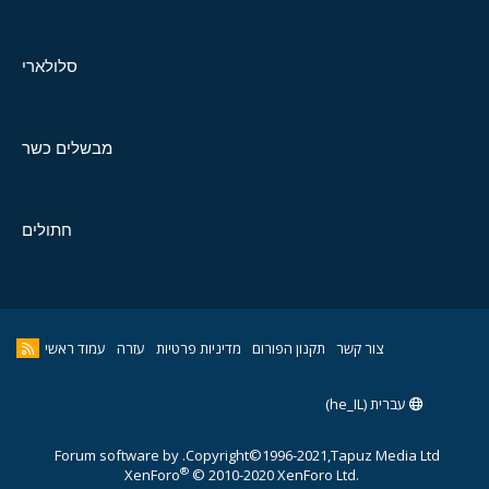
סלולארי
מבשלים כשר
חתולים
צור קשר
תקנון הפורום
מדיניות פרטיות
עזרה
עמוד ראשי
עברית (he_IL)
Forum software by
Copyright©1996-2021,Tapuz Media Ltd.
®
XenForo
© 2010-2020 XenForo Ltd.