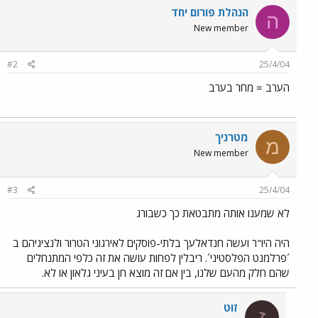
הנהלת פורום יחד
ה
New member
#2
25/4/04
הערב = מחר בערב
מטרניך
מ
New member
#3
25/4/04
לא שמענו אותה מתבטאת כך כשבורג
היה היו"ר ועשה חנדאלעך בלתי-פוסקים לאירגוני הטרור ולנציגיהם ב
´פרלמנט הפלסטיני´. ריבלין לפחות עושה את זה כלפי המתנחלים
שהם חלק מהעם שלנו, בין אם זה מוצא חן בעיני גלאון או לא.
זוּט
ז