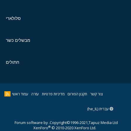
סלולארי
מבשלים כשר
חתולים
צור קשר
תקנון הפורום
מדיניות פרטיות
עזרה
עמוד ראשי
עברית (he_IL)
Forum software by
Copyright©1996-2021,Tapuz Media Ltd.
®
XenForo
© 2010-2020 XenForo Ltd.