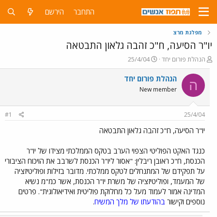
התחבר
הירשם
מפלגת מרצ
יו"ר הסיעה, ח"כ זהבה גלאון התבטאה
פ
פ
הנהלת פורום יחד
25/4/04
ו
ו
ת
ר
הנהלת פורום יחד
ה
ח
ס
New member
ה
ם
נ
ב
ו
ת
#1
25/4/04
ש
א
א
ר
יו"ר הסיעה, ח"כ זהבה גלאון התבטאה
י
ך
כנגד האקט הפוליטי הצפוי הערב בטקס הממלכתי מצידו של יו"ר
הכנסת, ח"כ ראובן ריבלין: "אסור ליו"ר הכנסת לשרבב את הויכוח הציבורי
על תפקידם של המתנחלים לטקס ממלכתי. מדובר בזילות ופוליטיזציה
של המעמד, ופוליטיזציה של משרת יו"ר הכנסת, אשר כמ"מ נשיא
המדינה אמור לעמוד מעל כל מחלוקת פוליטית ואידיאולוגית". פרטים
נוספים וקישור
בהודעתו של מלך המשיח
.