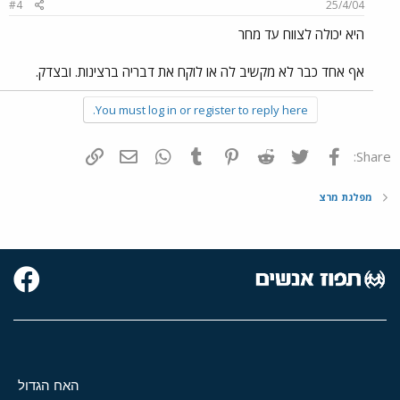
#4
25/4/04
היא יכולה לצווח עד מחר
אף אחד כבר לא מקשיב לה או לוקח את דבריה ברצינות. ובצדק.
You must log in or register to reply here.
פייסבוק
Twitter
Reddit
Pinterest
Tumblr
WhatsApp
דואר אלקטרוני
הוסף קישור
Share:
מפלגת מרצ
האח הגדול