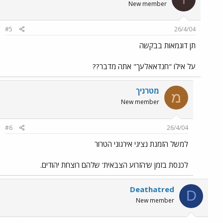
New member
#5
26/4/04
תן דוגמאות בבקשה
על אילו "חנדאאלעך" אתה מדבר??
מטרניך
מ
New member
#6
26/4/04
למשל הזמנת נציגי אירגוני הטרור
לכנסת בזמן ש'הזרוע הצבאית' שלהם רוצחת יהודים.
Deathatred
D
New member