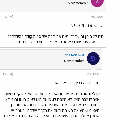
ג
New member
#6
25/10/04
ועוד שאלה חח סורי \=
היה קשר בין זה שקרדי ראה את הבת של סמית קודם בסידרה??
ועוד פעם אני פשוט לא מבינה איך למר סמית יש בת חח???
פשוטאני19
פ
New member
#8
25/10/04
חח, סבבה בכיף, דרך אגב אני בן....
קבלי תשובות: 1.ג'רמיה כזה אמר לסימס שדניאל לא קיים וסימס
אמר לו שזה ממש לא משנה לו, כי אם הוא לא קיים אז זה דווקא
לטובתו כי הוא בעצם יהיה המנהיג. והשליח הזה הסתתר בין
העצים ושמע את השיחה וראה את הקרב שלהם. ובאמת שון
אוסטין אחלה שחקן, עשה את התפקיד בצורה מצויינת. 2.אני גם