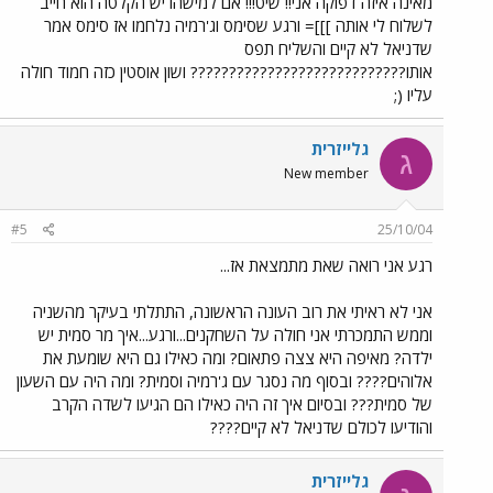
מאינה איזה דפוקה אני!! שיט!!! אם למישהו יש הקלטה הוא חייב
לשלוח לי אותה ]]]= ורגע שסימס וג'רמיה נלחמו אז סימס אמר
שדניאל לא קיים והשליח תפס
אותו???????????????????????????? ושון אוסטין כזה חמוד חולה
עליו (;
גלייזרית
ג
New member
#5
25/10/04
רגע אני רואה שאת מתמצאת אז...
אני לא ראיתי את רוב העונה הראשונה, התתלתי בעיקר מהשניה
וממש התמכרתי אני חולה על השחקנים...ורגע...איך מר סמית יש
ילדה? מאיפה היא צצה פתאום? ומה כאילו גם היא שומעת את
אלוהים???? ובסוף מה נסגר עם ג'רמיה וסמית? ומה היה עם השעון
של סמית??? ובסיום איך זה היה כאילו הם הגיעו לשדה הקרב
והודיעו לכולם שדניאל לא קיים????
גלייזרית