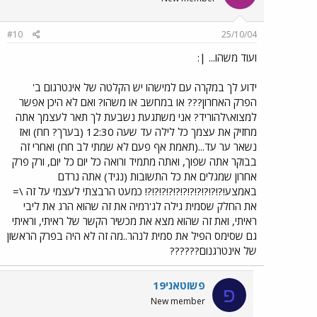
#10
25/10/04
ועוד משהו... |:
ידוע לך במקרה עם למישהו יש הקלטה של אינטרגום ב'
הפרק האחרון??? או במחשב או משהו? ואם לא היכן אפשר
למצוא\להוריד? אני משתגעת נשבעת לך תאר לעצמך אתה
מחזיק את עצמך כל לילה עד שעה 12:30 (בערך? חח) ואז
נשאר ער עד...(תאמת אף פעם לא שמתי לב חח) ואחרי זה
בבוקר אתה שפוך, ואתה מתמיד ורואה כל יום כל יום, ורק פרק
אחרון שמגלים את כל התשובות (נגיד) אתה נרדם
באמצע!?!?!?!?!?!?!?!?!?!?!?! כמעט הרבצתי לעצמי על זה \=
את החלק שסמית גילה לג'רמיה את זה שהוא הרג את ליבי
ראיתי, ואת זה שהוא מצא את מכשיר הקשר של ראיתי, וראיתי
גם שסימס הפיל את סמית לנהר..מה זה לא היה בפרק הראשון
של אינטרגנום??????
פשוטאני19
פ
New member