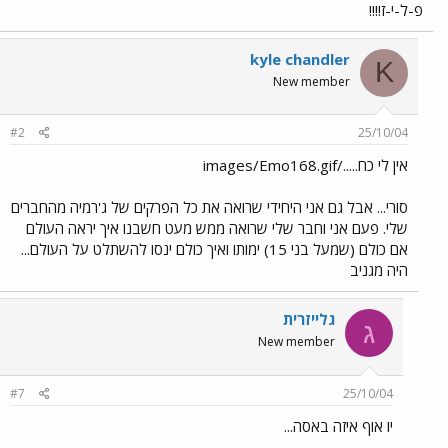
פ-ל-י-ז!!!!
kyle chandler
K
New member
#2
25/10/04
אין לי כח...../images/Emo168.gif
סורי... אבל גם אני היחידי שרואה את כל הפרקים של ג'רמיה מהחברים
שלי. פעם אני וחבר שלי שרואה ממש מעט חשבנו איך יראה העולם
אם כולם (שמעל בני 15) ימותו ואיך כולם ינסו להשתלט על העולם...
היה מגניב
גלייזרית
ג
New member
#7
25/10/04
יו אוף איזה באסה...