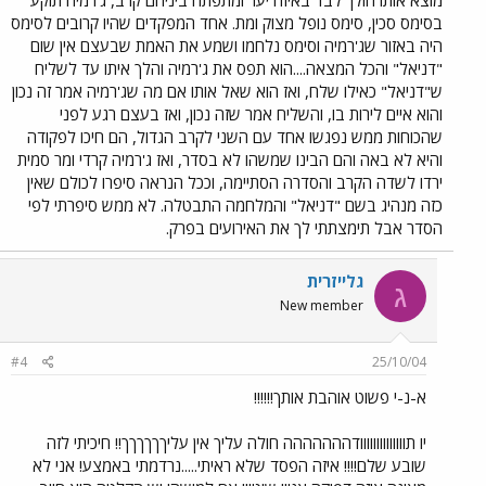
מוצא אותו הולך לבד באיזה יער ומתפתח ביניהם קרב, ג'רמיה תוקע
בסימס סכין, סימס נופל מצוק ומת. אחד המפקדים שהיו קרובים לסימס
היה באזור שג'רמיה וסימס נלחמו ושמע את האמת שבעצם אין שום
"דניאל" והכל המצאה....הוא תפס את ג'רמיה והלך איתו עד לשליח
ש"דניאל" כאילו שלח, ואז הוא שאל אותו אם מה שג'רמיה אמר זה נכון
והוא איים לירות בו, והשליח אמר שזה נכון, ואז בעצם רגע לפני
שהכוחות ממש נפגשו אחד עם השני לקרב הגדול, הם חיכו לפקודה
והיא לא באה והם הבינו שמשהו לא בסדר, ואז ג'רמיה קרדי ומר סמית
ירדו לשדה הקרב והסדרה הסתיימה, וככל הנראה סיפרו לכולם שאין
כזה מנהיג בשם "דניאל" והמלחמה התבטלה. לא ממש סיפרתי לפי
הסדר אבל תימצתתי לך את האירועים בפרק.
גלייזרית
ג
New member
#4
25/10/04
א-נ-י פשוט אוהבת אותך!!!!!!
יו תוווווווווווווודההההההה חולה עליך אין עליךךךךךך!! חיכיתי לזה
שובע שלם!!!! איזה הפסד שלא ראיתי.....נרדמתי באמצע! אני לא