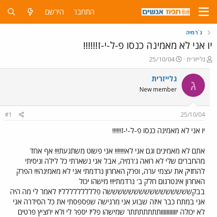
התחבר
הירשם
ג`רמיה
יו אני לא מאמינה כנסו פ-ל-י-ז!!!!!!
פ
פ
גלייזרית
25/10/04
ו
ו
ת
ר
גלייזרית
ג
ח
ס
New member
ה
ם
נ
ב
ו
ת
#1
25/10/04
ש
א
א
ר
יו אני לא מאמינה כנסו פ-ל-י-ז!!!!!!
י
ך
אתם לא מאמינים וגם אני לא!!!!!!! אני פשוט משתגעת!!! אף אחד
מהחברים שלי לא רואה ג'רמיה, אבל אני נשארתי כל לילה וניסיתי
להחזיק את עצמי ערה, ופרק האחרון נרדמתי אני לא מאמינה!!! הפרק
האחרון אינטרגום חלק ב' נרדמתי!!! מישהו יכול
בבקששששששששששששששששה פללללללללליז לאמר לי מה היה
אני במתח כבר איזה שבוע אני מרגישה שפספסתי את כל הסידרה אני
לא יכולה יווווווווווותתתתתתתר שמישהו פליז יספר לי ולא יחציץ פרטים