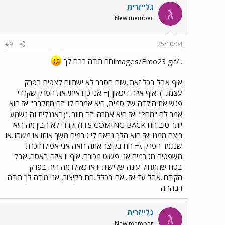
גלייזרית
ג
New member
#9
25/10/04
../images/Emo23.gifחח תודה רבה לך
אוף אבל בכל זאת..שום הסבר לא ישתווה לצפיה בפרק
עצמו.. ): אוף איזה דיכאון ]= אני כן ראיתי את הפרק שקרדי
פגש את הילדה של סמית, היא אמרה לו "זה מתקרב" אז הוא
אמר לה "מה?" ואז היא אמרה "זה חוזר.."(באנגלית זה נשמע
יותר טוב חח ITS COMING BACK) וקרדי לא הבין מה היא
רוצה ממנו ואז הוא הלך נראה לי ג'רמיה משך אותו או משהו..או
שנגמר הפרק \= חח בקיצר אתה רואה אני אפילו זוכרת
משפטים מג'רמיה אני פשוט מכורה..אוף יו איזה באסה..אבל
בטח שתתחיל עונה שלישית יראו כאילו מה היה בפרק
הקודם..אבל עד אז...אם בכלל..חח בקיצור, אני מודה לך תודה
רבההה
גלייזרית
ג
New member