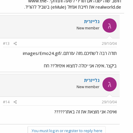
חושב שזה ישנה אם תורידי לשעה ותמחקי. www.the-
realworld.de את חייבת אמיול (eMule) בשביל להוריד.
גלייזרית
ג
New member
#13
29/10/04
תודה רבה לשתיכם..מזה עזרתם../images/Emo24.gif
ביקצר..איפה אני יכולה למצוא אימיול?? חח
גלייזרית
ג
New member
#14
29/10/04
ואיפה אני מוצאת את זה באתר?????
You must log in or register to reply here.