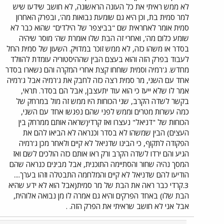
לא ממש ראיתי את כל העונה הראשונה, לא חושב שידעו שיש
למר סמית בת, וכן היא גם שומעת נבואות מה', ובפרק האחרון
סמית אומר לאחראית שם "בביצפר של הילדים" שהוא כבר לא
שומע כלום מה', ואחרי זה הבת שלו אומרת שה' מוסר שיהיה
בסדר או משהו כזה, לא ממש זוכר במדויק. השעון של סמית החל
לעבוד בפרק הזה והוא בעצם הבין שההיסטוריה עומדת להוולד
מחדש. ג'רמיה וסמית שוחחו קצת אחרי המקרה והם נשארו בסדר
אחד עם השני, מר סמית רצה כזה לחבק את ג'רמיה אבל ג'רמיה
אמר לו שלא ייעז כי הוא עוד יתעצבן, אבל הם בסדר. תראי,
בקשר לשדה הקרב, שני הכוחות היו ממש זה מול במרחק של
כמה עשרות מטרים וממש לפני שהם נפגשו אחד עם השני,
הכוחות של "דניאל" נעצרו ואז קרדי(שראה אותם ממרחק בין
העצים) הבין שמשהו לא בסדר וכנראה לא הביאו להם את
הפקודה לתקוף, כי הבינו שדניאל לא קיים ולאחר מכן ג'רמיה
הגיע והם ירדו לשדה הקרב ורק ראו אותם כזה הולכים לשם ואז
המסך נהיה שחור והסתיימה התוכנית, אבל מבינים כנראה שהם
הודיעו להם שדניאל לא קיים והמלחמה התבטלה וזהו בערך....
3.קרדי כבר ראה את הבת של מר סמית(אבל הוא לא ידע שהיא
הבת שלו) באחד הפרקים והיא גם אמרה לו מן נבואה אלוהית,
אבל אני לא חושב שראיתי את הפרק הזה. .