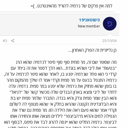
למה אין פרקים של ג'רמיה להוריד מהאינטרנט.. ]=
פשוטאני19
פ
New member
#3
25/10/04
כן גלייזרית זה הפרק האחרון.....
מה שסופר שם זה, מר סמית סוף סוף סיפר לג'רמיה שהוא הרג
"בטעות" את ליבי ושהיא בוגדת....הוא הלך לספר את זה ביחד עם
קרדי כי הוא פחד שג'רמיה יפגע בו, לאחר שהוא סיפר לג'רמיה על זה,
ג'רמיה התנפל בכעס על מר סמית וקרדי אמר לו שילך מהמקום מהר
בו בזמן שהוא מחזיק את ג'רמיה שלא יפגע במר סמית. ג'רמיה עלה
לחדר של ליבי ומצא בארון הבגדים שלה מכשיר קשר של "דניאל"
והוא הבין שמר סמית צדק והיא בגדה. התברר שלמר סמית יש בת
והיא הבלונדינית הקטנה שהראו בחלק א' שהוא מנופף לה לשלום
וקרדי אמר שהוא פעם ראה את הילדה הזו. מר סמית גם שרד את
הנפילה למים וההיא מ"הביצפר" לילדים מצאה אותו והחזירה אותו
לביצפר. ג'רמיה החליט שהוא יינסה להרוג לבד את סימס, לבסוף הוא