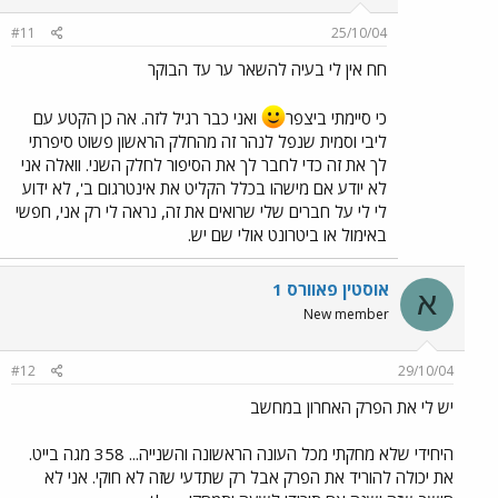
#11
25/10/04
חח אין לי בעיה להשאר ער עד הבוקר
כי סיימתי ביצפר
ואני כבר רגיל לזה. אה כן הקטע עם
ליבי וסמית שנפל לנהר זה מהחלק הראשון פשוט סיפרתי
לך את זה כדי לחבר לך את הסיפור לחלק השני. וואלה אני
לא יודע אם מישהו בכלל הקליט את אינטרגום ב', לא ידוע
לי לי על חברים שלי שרואים את זה, נראה לי רק אני, חפשי
באימול או ביטרונט אולי שם יש.
אוסטין פאוורס 1
א
New member
#12
29/10/04
יש לי את הפרק האחרון במחשב
היחידי שלא מחקתי מכל העונה הראשונה והשנייה... 358 מגה בייט.
את יכולה להוריד את הפרק אבל רק שתדעי שזה לא חוקי. אני לא