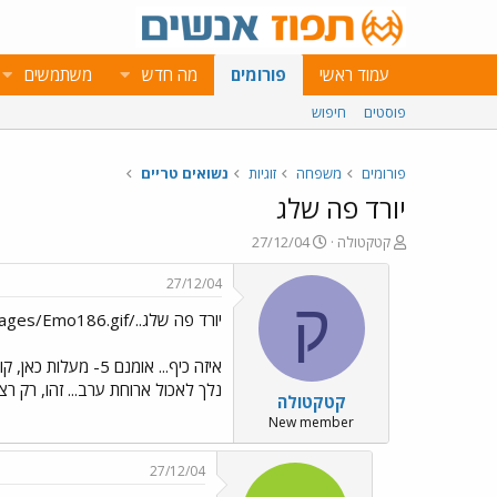
עמוד ראשי
פורומים
מה חדש
משתמשים
פוסטים
חיפוש
פורומים
משפחה
זוגיות
נשואים טריים
יורד פה שלג
פ
פ
קטקטולה
27/12/04
ו
ו
ת
ר
27/12/04
ח
ס
ק
יורד פה שלג../images/Emo113.gif../images/Emo185.gif../images/Emo186.gif
ה
ם
נ
ב
ו
ת
איזה כיף... אומנ
ש
א
נלך לאכול ארוחת ערב... זהו, רק ר
קטקטולה
א
ר
י
New member
ך
27/12/04