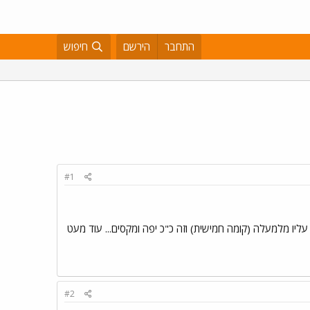
התחבר
הירשם
חיפוש
#1
סתכלים עליו מלמעלה (קומה חמישית) וזה כ"כ יפה ומקסים... עוד מעט
#2