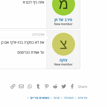
מ
איזה כיף לכם !!!
מירב של חן
New member
27/12/04
צ
את לא במקרה בניו-יורק? אם כן -
על אווירת הכריסמס
צוקה
New member
פייסבוק
Twitter
Reddit
Pinterest
Tumblr
WhatsApp
דואר אלקטרונ
הוסף קי
Share:
פורומים
משפחה
זוגיות
נשואים טריים