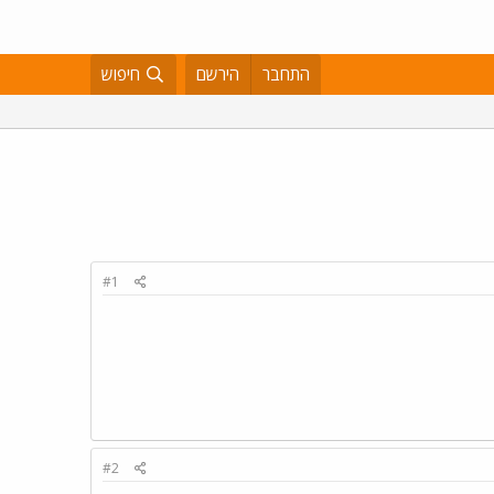
התחבר
הירשם
חיפוש
#1
#2