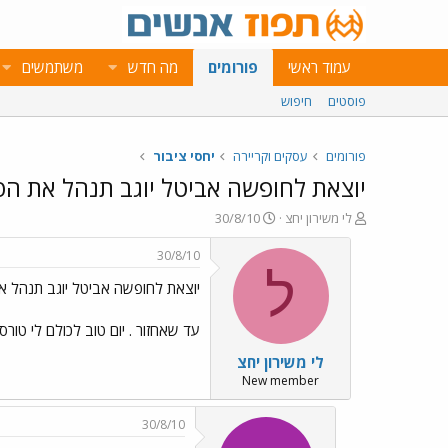
עמוד ראשי
פורומים
מה חדש
משתמשים
פוסטים
חיפוש
פורומים
עסקים וקריירה
יחסי ציבור
יוצאת לחופשה אביטל יוגב תנהל את הפ
פ
פ
לי משירון יחצ
30/8/10
ו
ו
ת
ר
30/8/10
ח
ס
ל
יוצאת לחופשה אביטל יוגב תנהל א
ה
ם
נ
ב
ו
ת
עד שאחזור . יום טוב לכולם לי טורסט
ש
א
לי משירון יחצ
א
ר
י
New member
ך
30/8/10