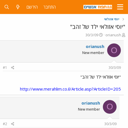
התחבר
הירשם
יוסי אזולאי
"יוסי אזולאי ילד של זהב"
פ
פ
30/3/09
orianush
ו
ו
ת
ר
orianush
O
ח
ס
New member
ה
ם
נ
ב
ו
ת
#1
30/3/09
ש
א
א
ר
"יוסי אזולאי ילד של זהב"
י
ך
http://www.merahlim.co.il/Article.asp?ArticleID=205
orianush
O
New member
#2
30/3/09