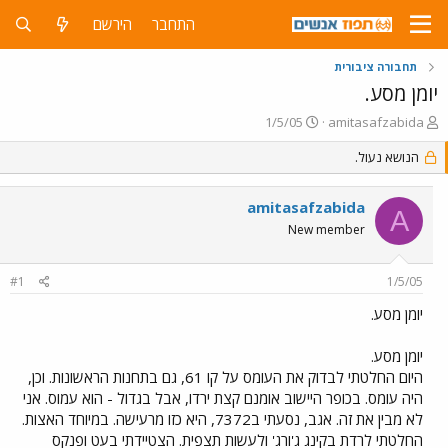
התחבר
הירשם
תחבורה ציבורית
יומן מסע.
פ
פ
1/5/05
amitasafzabida
ו
ו
ת
הנושא נעול.
ר
ח
ס
ה
ם
amitasafzabida
נ
ב
A
ו
ת
New member
ש
א
א
ר
#1
1/5/05
י
ך
יומן מסע.
יומן מסע.
היום החלטתי לבדוק את העומס על קו 61, גם בתחנות הראשונות. וכן,
היה עומס. בכופר היישוב אומנם קצת ירדו, אבל בגדול - הוא עמוס. אני
לא מבין את זה. אגב, נסעתי ב7372, היא כזו מרעישה. במיוחד האצות.
החלטתי לרדת בקינג ג'ורג' ולעשות תצפית. הצטיידתי בעט ופנקס