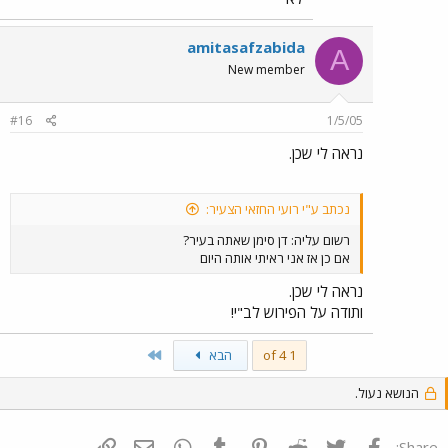
amitasafzabida
A
New member
#16
1/5/05
נראה לי שכן.
נכתב ע"י רועי החזאי הצעיר:
רשום עליה: דן סימן שאתה בעיר?
אם כן אז אני ראיתי אותה היום
נראה לי שכן.
ותודה על הפירוש לב"י!
Last
1 of 4
הבא
הנושא נעול.
פייסבוק
Twitter
Reddit
Pinterest
Tumblr
WhatsApp
דואר אלקטרוני
הוסף קישור
Share: