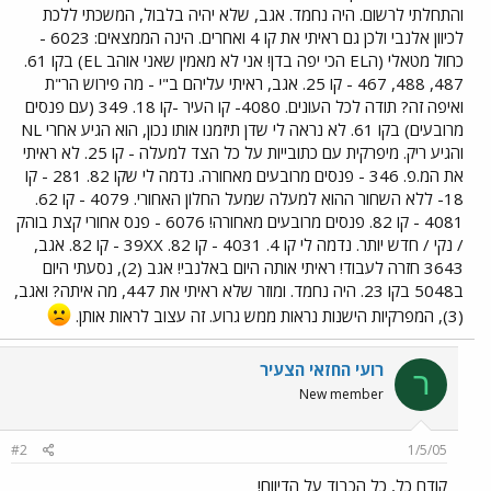
והתחלתי לרשום. היה נחמד. אגב, שלא יהיה בלבול, המשכתי ללכת
לכיוון אלנבי ולכן גם ראיתי את קו 4 ואחרים. הינה הממצאים: 6023 -
כחול מטאלי (הEL הכי יפה בדן! אני לא מאמין שאני אוהב EL) בקו 61.
487, 488, 467 - קו 25. אגב, ראיתי עליהם ב"י - מה פירוש הר"ת
ואיפה זה? תודה לכל העונים. 4080- קו העיר -קו 18. 349 (עם פנסים
מרובעים) בקו 61. לא נראה לי שדן תיזמנו אותו נכון, הוא הגיע אחרי NL
והגיע ריק. מיפרקית עם כתובייות על כל הצד למעלה - קו 25. לא ראיתי
את המ.פ. 346 - פנסים מרובעים מאחורה. נדמה לי שקו 82. 281 - קו
18- ללא השחור ההוא למעלה שמעל החלון האחורי. 4079 - קו 62.
4081 - קו 82. פנסים מרובעים מאחורה! 6076 - פנס אחורי קצת בוהק
/ נקי / חדש יותר. נדמה לי קו 4. 4031 - קו 82. 39XX - קו 82. אגב,
3643 חזרה לעבוד! ראיתי אותה היום באלנבי! אגב (2), נסעתי היום
ב5048 בקו 23. היה נחמד. ומוזר שלא ראיתי את 447, מה איתה? ואגב,
(3), המפרקיות הישנות נראות ממש גרוע. זה עצוב לראות אותן.
רועי החזאי הצעיר
ר
New member
#2
1/5/05
קודם כל, כל הכבוד על הדיווח!