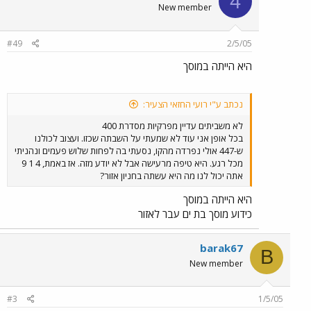
4
New member
#49
2/5/05
היא הייתה במוסך
נכתב ע"י רועי החזאי הצעיר:
לא משביתים עדיין מפרקיות מסדרת 400
בכל אופן אני עוד לא שמעתי על השבתה שכזו. ועצוב לכולנו
ש-447 אולי נפרדה מהקו, נסעתי בה לפחות שלוש פעמים ונהניתי
מכל רגע. היא טיפה מרעישה אבל לא יודע מזה. אז באמת, 4 1 9
אתה יכול לנו מה היא עשתה בחניון אזור?
היא הייתה במוסך
כידוע מוסך בת ים עבר לאזור
barak67
B
New member
#3
1/5/05