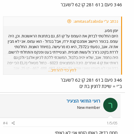
346 פעם ב61 281 קו 62 לשעבר
נכתב ע"י amitasafzabida:
יומן מסע.
היום החלטתי לבדוק את העומס על קו 61, גם בתחנות הראשונות. וכן, היה
עומס. בכופר היישוב אומנם קצת ירדו, אבל בגדול - הוא עמוס. אני לא מבין
את זה. אגב, נסעתי ב7372, היא כזו מרעישה. במיוחד האצות. החלטתי
לרדת בקינג ג'ורג' ולעשות תצפית. הצטיידתי בעט ופנקס והתחלתי לרשום.
היה נחמד. אגב, שלא יהיה בלבול, המשכתי ללכת לכיוון אלנבי ולכן גם
ראיתי את קו 4 ואחרים. הינה הממצאים: 6023 - כחול מטאלי (הEL הכי יפה
בדן! אני לא מאמין שאני אוהב EL) בקו 61. 487, 488, 467 - קו 25. אגב,
לחץ כדי להרחיב...
ראיתי עליהם ב"י - מה פירוש הר"ת ואיפה זה? תודה לכל העונים. 4080- קו
העיר -קו 18. 349 (עם פנסים מרובעים) בקו 61. לא נראה לי שדן תיזמנו
346 פעם ב61 281 קו 62 לשעבר
אותו נכון, הוא הגיע אחרי NL והגיע ריק. מיפרקית עם כתובייות על כל הצד
ב"י = שייכת לחניון בת ים
למעלה - קו 25. לא ראיתי את המ.פ. 346 - פנסים מרובעים מאחורה. נדמה
לי שקו 82. 281 - קו 18- ללא השחור ההוא למעלה שמעל החלון האחורי.
4079 - קו 62. 4081 - קו 82. פנסים מרובעים מאחורה! 6076 - פנס אחורי
רועי החזאי הצעיר
ר
קצת בוהק / נקי / חדש יותר. נדמה לי קו 4. 4031 - קו 82. 39XX - קו 82.
New member
אגב, 3643 חזרה לעבוד! ראיתי אותה היום באלנבי! אגב (2), נסעתי היום
ב5048 בקו 23. היה נחמד. ומוזר שלא ראיתי את 447, מה איתה? ואגב, (3),
1/5/05
המפרקיות הישנות נראות ממש גרוע. זה עצוב לראות אותן.
#4
חחח בדיוק באותו הזמן! אני לא ראיתי