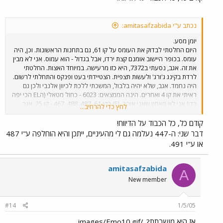
נכתב ע"י amitasafzabida:
יומן מסע.
היום החלטתי לבדוק את העומס על קו 61, גם בתחנות הראשונות. וכן, היה
עומס. בכופר היישוב אומנם קצת ירדו, אבל בגדול - הוא עמוס. אני לא מבין
את זה. אגב, נסעתי ב7372, היא כזו מרעישה. במיוחד האצות. החלטתי
לרדת בקינג ג'ורג' ולעשות תצפית. הצטיידתי בעט ופנקס והתחלתי לרשום.
היה נחמד. אגב, שלא יהיה בלבול, המשכתי ללכת לכיוון אלנבי ולכן גם
ראיתי את קו 4 ואחרים. הינה הממצאים: 6023 - כחול מטאלי (הEL הכי יפה
בדן! אני לא מאמין שאני אוהב EL) בקו 61. 487, 488, 467 - קו 25. אגב,
לחץ כדי להרחיב...
ראיתי עליהם ב"י - מה פירוש הר"ת ואיפה זה? תודה לכל העונים. 4080- קו
העיר -קו 18. 349 (עם פנסים מרובעים) בקו 61. לא נראה לי שדן תיזמנו
קודם כל, כל הכבוד על הדיווח!
אותו נכון, הוא הגיע אחרי NL והגיע ריק. מיפרקית עם כתובייות על כל הצד
דבר שני: ה-447 נעלמה גם לי מהעיניים, ייתכן והיא הוחלפה ע"י 487
למעלה - קו 25. לא ראיתי את המ.פ. 346 - פנסים מרובעים מאחורה. נדמה
או ע"י 491.
לי שקו 82. 281 - קו 18- ללא השחור ההוא למעלה שמעל החלון האחורי.
4079 - קו 62. 4081 - קו 82. פנסים מרובעים מאחורה! 6076 - פנס אחורי
קצת בוהק / נקי / חדש יותר. נדמה לי קו 4. 4031 - קו 82. 39XX - קו 82.
amitasafzabida
A
אגב, 3643 חזרה לעבוד! ראיתי אותה היום באלנבי! אגב (2), נסעתי היום
New member
ב5048 בקו 23. היה נחמד. ומוזר שלא ראיתי את 447, מה איתה? ואגב, (3),
המפרקיות הישנות נראות ממש גרוע. זה עצוב לראות אותן.
#14
1/5/05
אז היא מושבתת?../images/Emo10.gif