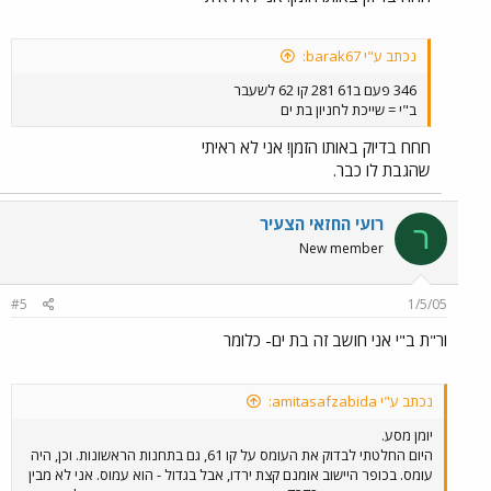
נכתב ע"י barak67:
346 פעם ב61 281 קו 62 לשעבר
ב"י = שייכת לחניון בת ים
חחח בדיוק באותו הזמן! אני לא ראיתי
שהגבת לו כבר.
רועי החזאי הצעיר
ר
New member
#5
1/5/05
ור"ת ב"י אני חושב זה בת ים- כלומר
נכתב ע"י amitasafzabida:
יומן מסע.
היום החלטתי לבדוק את העומס על קו 61, גם בתחנות הראשונות. וכן, היה
עומס. בכופר היישוב אומנם קצת ירדו, אבל בגדול - הוא עמוס. אני לא מבין