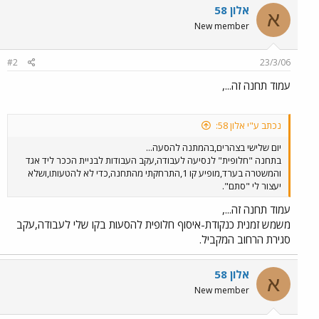
אלון 58
א
New member
#2
23/3/06
עמוד תחנה זה...,
נכתב ע"י אלון 58:
יום שלישי בצהרים,בהמתנה להסעה...
בתחנה "חלופית" לנסיעה לעבודה,עקב העבודות לבניית הככר ליד אגד
והמשטרה בערד,מופיע קו 1,התרחקתי מהתחנה,כדי לא להטעותו,ושלא
יעצור לי "סתם".
עמוד תחנה זה...,
משמש זמנית כנקודת-איסוף חלופית להסעות בקו שלי לעבודה,עקב
סגירת הרחוב המקביל.
אלון 58
א
New member