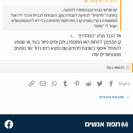
נכתב ע"י אלון 58:
יום שלישי בצהרים,בהמתנה להסעה...
בתחנה "חלופית" לנסיעה לעבודה,עקב העבודות לבניית הככר ליד אגד
והמשטרה בערד,מופיע קו 1,התרחקתי מהתחנה,כדי לא להטעותו,ושלא
יעצור לי "סתם".
אל הככר מגיע "המהדרין"
...!
קו 550(כך לפחות הוא ממוספר),יתכן וסיים פיזור בעיר,או שנוסע
להתחיל איסוף בשכונת חלמיש,שם נמצא ריכוז גדול של נוסעים
פוטנציאליים שלו.
הנושא נעול.
פייסבוק
Twitter
Reddit
Pinterest
Tumblr
WhatsApp
דואר אלקטרוני
הוסף קישור
Share:
תחבורה ציבורית