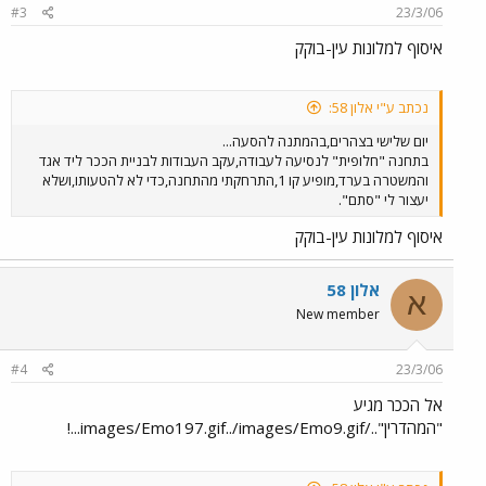
#3
23/3/06
איסוף למלונות עין-בוקק
נכתב ע"י אלון 58:
יום שלישי בצהרים,בהמתנה להסעה...
בתחנה "חלופית" לנסיעה לעבודה,עקב העבודות לבניית הככר ליד אגד
והמשטרה בערד,מופיע קו 1,התרחקתי מהתחנה,כדי לא להטעותו,ושלא
יעצור לי "סתם".
איסוף למלונות עין-בוקק
אלון 58
א
New member
#4
23/3/06
אל הככר מגיע
"המהדרין"../images/Emo197.gif../images/Emo9.gif...!