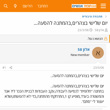
התחבר
הירשם
תחבורה ציבורית
יום שלישי בצהרים,בהמתנה להסעה...
פ
פ
אלון 58
23/3/06
ו
ו
ת
הנושא נעול.
ר
ח
ס
ה
ם
אלון 58
א
נ
ב
New member
ו
ת
ש
א
א
ר
#1
23/3/06
י
ך
יום שלישי בצהרים,בהמתנה להסעה...
יום שלישי בצהרים,בהמתנה להסעה...
בתחנה "חלופית" לנסיעה לעבודה,עקב העבודות לבניית הככר ליד אגד
והמשטרה בערד,מופיע קו 1,התרחקתי מהתחנה,כדי לא להטעותו,ושלא
יעצור לי "סתם".